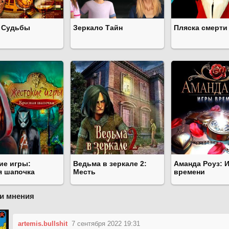
 Судьбы
Зеркало Тайн
Пляска смерти
ие игры:
Ведьма в зеркале 2:
Аманда Роуз: 
я шапочка
Месть
времени
и мнения
artemis.bullshit
7 сентября 2022 19:31