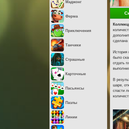
Маджонг
С
Ферма
Коллекц
количест
Приключения
дополнит
сделана 
Танчики
История 
было ска
Страшные
отдать п
выполнил
Карточные
В резуль
шаре, от
Пасьянсы
спасти л
количест
Пазлы
Линии