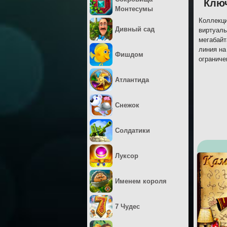
Ключ
Монтесумы
Коллекци
Дивный сад
виртуаль
мегабайт
линия на
Фишдом
ограниче
Атлантида
Снежок
Солдатики
Луксор
Именем короля
7 Чудес