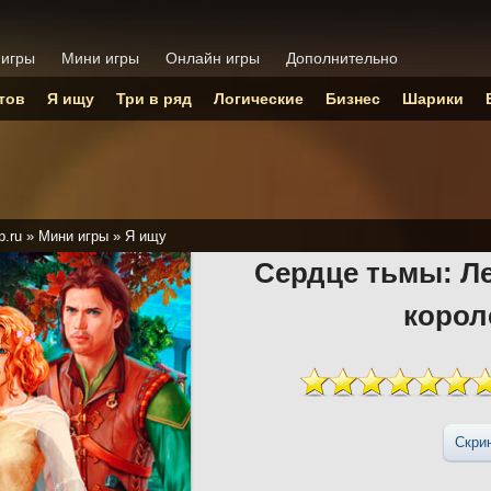
 игры
Мини игры
Онлайн игры
Дополнительно
тов
Я ищу
Три в ряд
Логические
Бизнес
Шарики
p.ru
»
Мини игры
»
Я ищу
Сердце тьмы: Л
корол
Скри