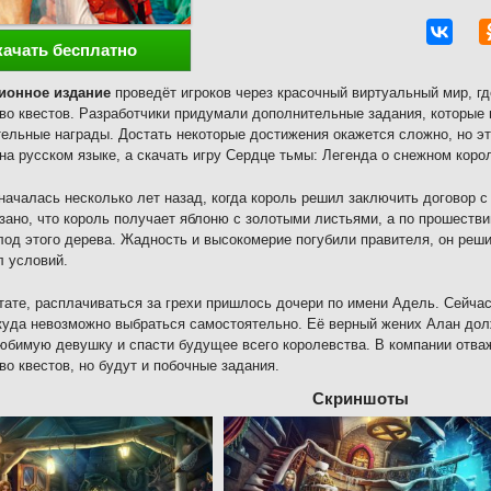
качать бесплатно
ионное издание
проведёт игроков через красочный виртуальный мир, гд
во квестов. Разработчики придумали дополнительные задания, которые
ельные награды. Достать некоторые достижения окажется сложно, но э
на русском языке, а скачать игру Сердце тьмы: Легенда о снежном кор
началась несколько лет назад, когда король решил заключить договор 
зано, что король получает яблоню с золотыми листьями, а по прошеств
лод этого дерева. Жадность и высокомерие погубили правителя, он реши
 условий.
тате, расплачиваться за грехи пришлось дочери по имени Адель. Сейчас
куда невозможно выбраться самостоятельно. Её верный жених Алан до
юбимую девушку и спасти будущее всего королевства. В компании отваж
во квестов, но будут и побочные задания.
Скриншоты