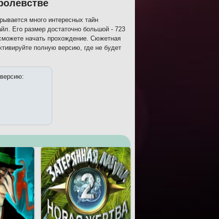
оролевстве
рывается много интересных тайн
йл. Его размер достаточно большой - 723
 сможете начать прохождение. Сюжетная
ктивируйте полную версию, где не будет
 версию: