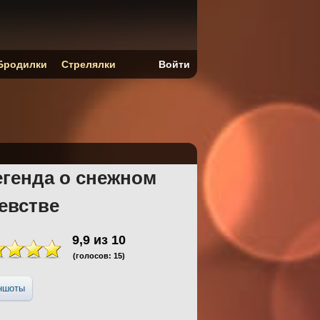
Бродилки
Стрелялки
Войти
егенда о снежном
евстве
9,9
из
10
(голосов:
15
)
ншоты