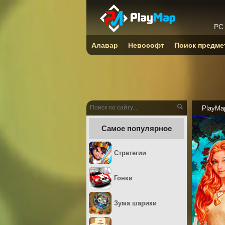
PC
Алавар
Невософт
Поиск предме
PlayMa
Самое популярное
Стратегии
Гонки
Зума шарики