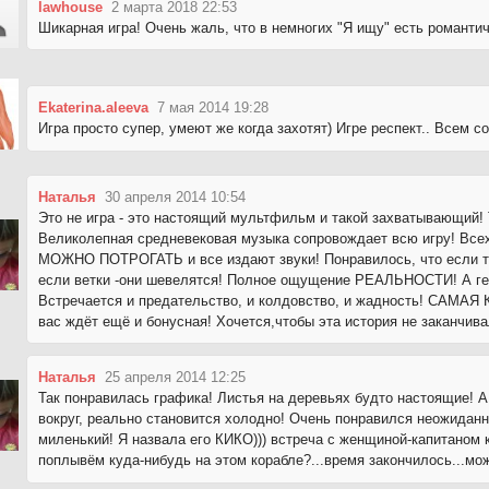
lawhouse
2 марта 2018 22:53
Шикарная игра! Очень жаль, что в немногих "Я ищу" есть романти
Ekaterina.aleeva
7 мая 2014 19:28
Игра просто супер, умеют же когда захотят) Игре респект.. Всем 
Наталья
30 апреля 2014 10:54
Это не игра - это настоящий мультфильм и такой захватывающий! 
Великолепная средневековая музыка сопровождает всю игру! Всех
МОЖНО ПОТРОГАТЬ и все издают звуки! Понравилось, что если тр
если ветки -они шевелятся! Полное ощущение РЕАЛЬНОСТИ! А гер
Встречается и предательство, и колдовство, и жадность! САМА
вас ждёт ещё и бонусная! Хочется,чтобы эта история не заканчива
Наталья
25 апреля 2014 12:25
Так понравилась графика! Листья на деревьях будто настоящие! А
вокруг, реально становится холодно! Очень понравился неожиданн
миленький! Я назвала его КИКО))) встреча с женщиной-капитаном 
поплывём куда-нибудь на этом корабле?...время закончилось...м