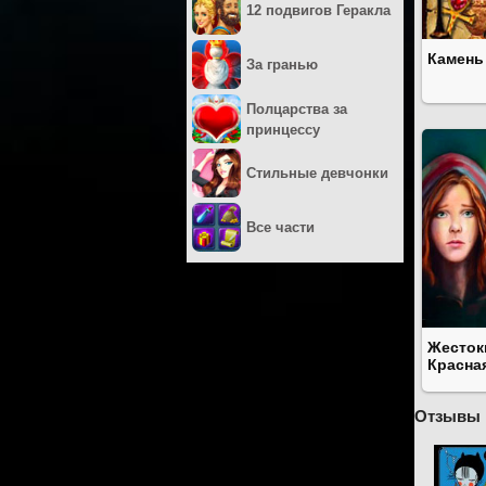
12 подвигов Геракла
Камень
За гранью
Полцарства за
принцессу
Стильные девчонки
Все части
Жесток
Красна
Отзывы 