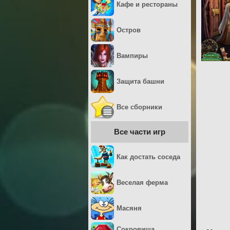
Кафе и рестораны
Остров
Вампиры
Защита башни
Все сборники
Все части игр
Как достать соседа
Веселая ферма
Масяня
Сокровища