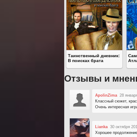
Таинственный дневник:
Сам
В поисках брата
Атл
Отзывы и мнен
ApolinZima
28 январ
Классный сюжет, крас
Очень интересная игр
Lianka
30 октября 20
Хорошее продолжение