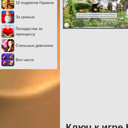
12 подвигов Геракла
За гранью
Полцарства за
принцессу
Стильные девчонки
Все части
Ключ к игре