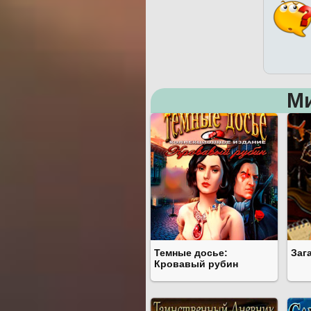
М
Темные досье:
Заг
Кровавый рубин