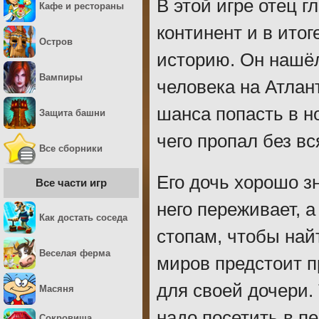
В этой игре отец 
Кафе и рестораны
континент и в ито
Остров
историю. Он нашёл
Вампиры
человека на Атлан
шанса попасть в н
Защита башни
чего пропал без вс
Все сборники
Его дочь хорошо з
Все части игр
него переживает, а
Как достать соседа
стопам, чтобы най
Веселая ферма
миров предстоит п
для своей дочери.
Масяня
надо посетить в п
Сокровища