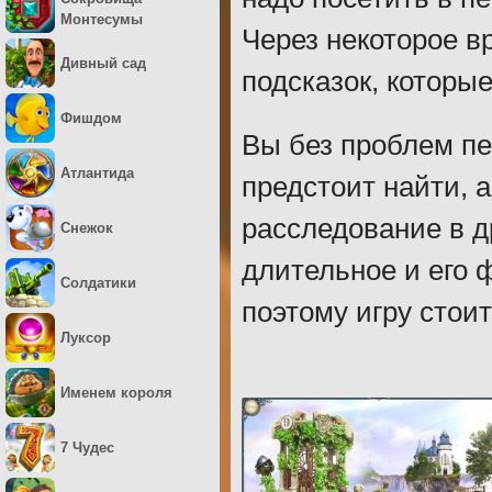
Монтесумы
Через некоторое в
Дивный сад
подсказок, которые
Фишдом
Вы без проблем пе
Атлантида
предстоит найти, 
расследование в д
Снежок
длительное и его 
Солдатики
поэтому игру стоит
Луксор
Именем короля
7 Чудес