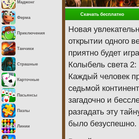
Маджонг
Скачать бесплатно
Ферма
Новая увлекательн
Приключения
открытии одного в
Танчики
приятно будет игр
Колыбель света 2:
Страшные
Каждый человек пр
Карточные
седьмой континент
Пасьянсы
загадочно и бессл
разгадать эту тайн
Пазлы
было безуспешно.
Линии