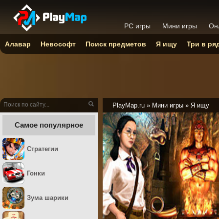
PC игры
Мини игры
Он
Алавар
Невософт
Поиск предметов
Я ищу
Три в ря
PlayMap.ru
»
Мини игры
»
Я ищу
Самое популярное
Стратегии
Гонки
Зума шарики