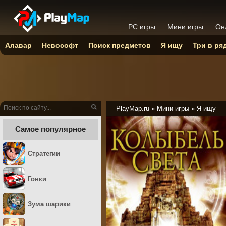
PC игры
Мини игры
Он
Алавар
Невософт
Поиск предметов
Я ищу
Три в ря
PlayMap.ru
»
Мини игры
»
Я ищу
Самое популярное
Стратегии
Гонки
Зума шарики