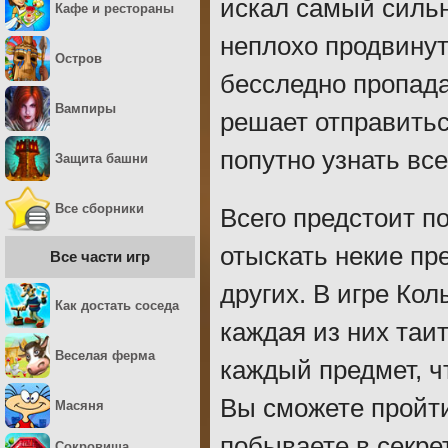
искал самый сильн
Кафе и рестораны
неплохо продвинут
Остров
бесследно пропадае
Вампиры
решает отправиться
попутно узнать все
Защита башни
Все сборники
Всего предстоит п
отыскать некие пр
Все части игр
других. В игре Ко
Как достать соседа
каждая из них таит
Веселая ферма
каждый предмет, чт
Вы сможете пройт
Масяня
побываете в секре
Сокровища