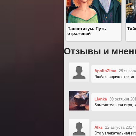
Паноптикум: Путь
Тай
отражений
Отзывы и мнен
ApolinZima
28 январ
Люблю серию этих игр
Lianka
30 октября 20
Замечательная игра, 
Alks
12 августа 2017 
Это увлекательная иг