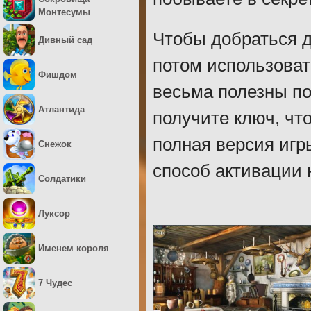
Монтесумы
Чтобы добраться д
Дивный сад
потом использоват
Фишдом
весьма полезны по
Атлантида
получите ключ, чт
полная версия игр
Снежок
способ активации 
Солдатики
Луксор
Именем короля
7 Чудес