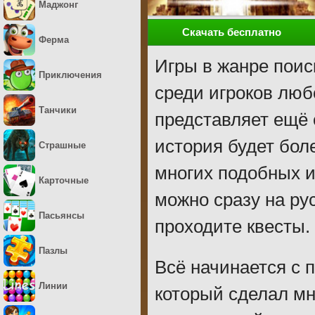
Маджонг
Скачать бесплатно
Ферма
Игры в жанре поис
Приключения
среди игроков люб
Танчики
представляет ещё о
история будет бол
Страшные
многих подобных и
Карточные
можно сразу на ру
Пасьянсы
проходите квесты.
Пазлы
Всё начинается с 
Линии
который сделал мн