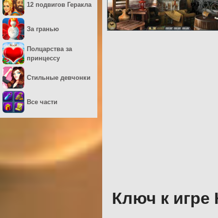
12 подвигов Геракла
За гранью
Полцарства за
принцессу
Стильные девчонки
Все части
Ключ к игре