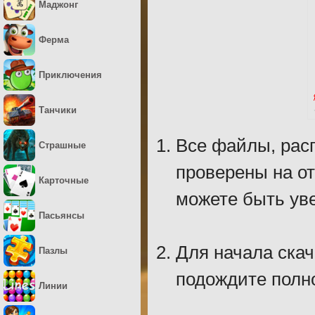
Маджонг
Ферма
Приключения
Танчики
Все файлы, рас
Страшные
проверены на о
Карточные
можете быть уве
Пасьянсы
Для начала скач
Пазлы
подождите полно
Линии