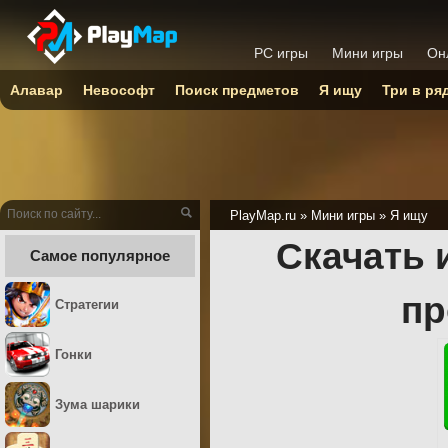
PC игры
Мини игры
Он
Алавар
Невософт
Поиск предметов
Я ищу
Три в ря
PlayMap.ru
»
Мини игры
»
Я ищу
Скачать 
Самое популярное
пр
Стратегии
Гонки
Зума шарики