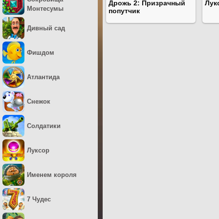
Дрожь 2: Призрачный
Лук
Монтесумы
попутчик
Дивный сад
Фишдом
Атлантида
Снежок
Солдатики
Луксор
Именем короля
7 Чудес