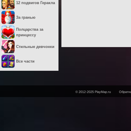
12 подвигов Геракла
За гранью
Полцарства за
принцессу
Стильные девчонки
Все части
© 2012-2025 PlayMap.ru
Обратна