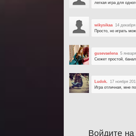
легкая игра для одно
wikysikaa
14 декабря
Просто, но играть мож
gusevaelena
5 января
Сюжет простой, банал
Ludok.
17 ноября 201
Игра отличная, мне п
Войдите на 