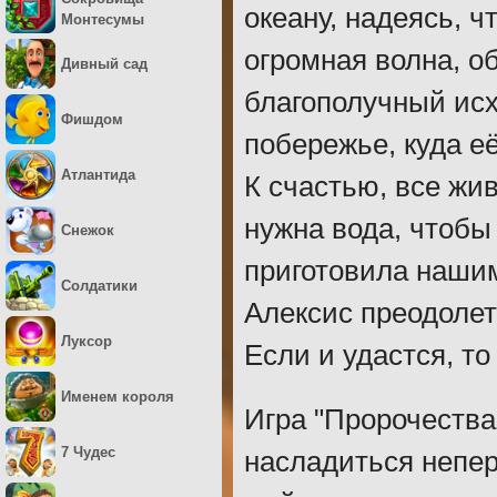
океану, надеясь, ч
Монтесумы
огромная волна, о
Дивный сад
благополучный исх
Фишдом
побережье, куда е
Атлантида
К счастью, все жи
нужна вода, чтобы
Снежок
приготовила нашим
Солдатики
Алексис преодолет
Луксор
Если и удастся, т
Именем короля
Игра "Пророчества
7 Чудес
насладиться непе