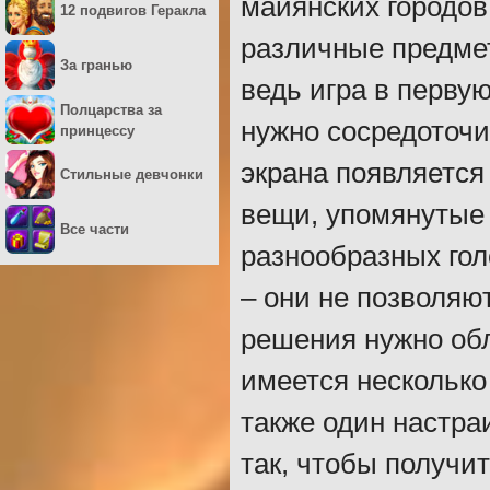
майянских городов
12 подвигов Геракла
различные предме
За гранью
ведь игра в перву
Полцарства за
нужно сосредоточи
принцессу
экрана появляется
Стильные девчонки
вещи, упомянутые 
Все части
разнообразных гол
– они не позволяют
решения нужно обл
имеется несколько
также один настр
так, чтобы получи