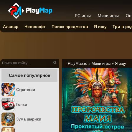
PC игры
Мини игры
Он
Алавар
Невософт
Поиск предметов
Я ищу
Три в ря
PlayMap.ru
»
Мини игры
»
Я ищу
Самое популярное
Стратегии
Гонки
Зума шарики