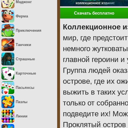
Маджонг
Скачать бесплатно
Ферма
Коллекционное и
Приключения
мир, где предстои
Танчики
немного жутковаты
главной героини и
Страшные
Группа людей ока
Карточные
острове, где их ож
Пасьянсы
выжить в таких ус
только от собранн
Пазлы
подведите их! Мож
Линии
Проклятый остров 