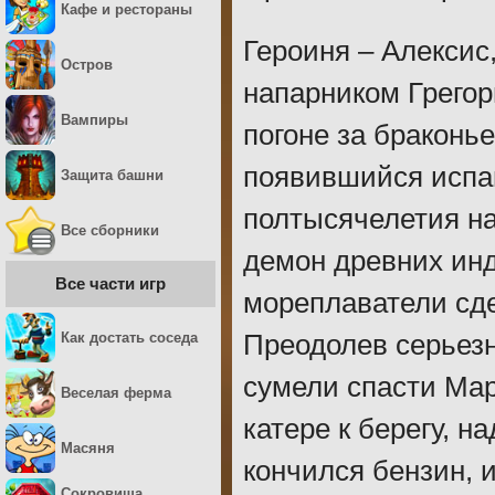
Кафе и рестораны
Героиня – Алексис
Остров
напарником Грегор
Вампиры
погоне за браконь
появившийся испан
Защита башни
полтысячелетия на
Все сборники
демон древних ин
Все части игр
мореплаватели сде
Как достать соседа
Преодолев серьезн
сумели спасти Мар
Веселая ферма
катере к берегу, н
Масяня
кончился бензин, 
Сокровища