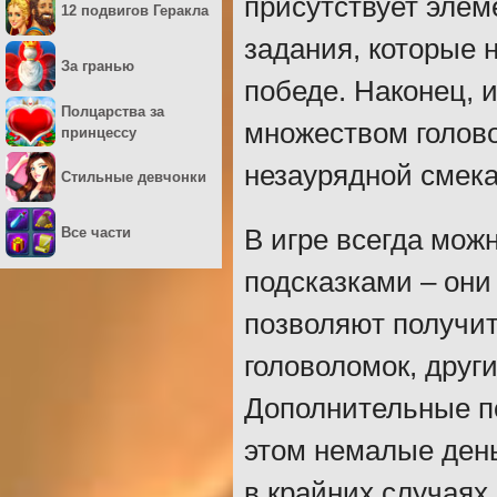
присутствует элем
12 подвигов Геракла
задания, которые 
За гранью
победе. Наконец, 
Полцарства за
множеством голово
принцессу
незаурядной смека
Стильные девчонки
Все части
В игре всегда мож
подсказками – они
позволяют получи
головоломок, друг
Дополнительные по
этом немалые день
в крайних случаях.