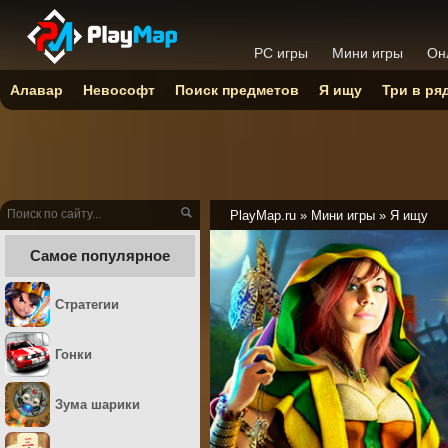
PC игры
Мини игры
Он
Алавар
Невософт
Поиск предметов
Я ищу
Три в ря
PlayMap.ru
»
Мини игры
»
Я ищу
Самое популярное
Стратегии
Гонки
Зума шарики