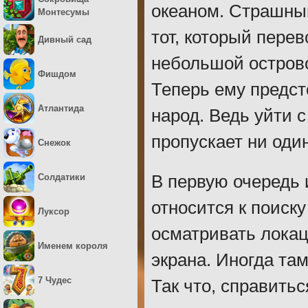
океаном. Страшный
Монтесумы
тот, который перев
Дивный сад
небольшой острово
Фишдом
Теперь ему предст
Атлантида
народ. Ведь уйти 
пропускает ни оди
Снежок
Солдатики
В первую очередь 
относится к поиск
Луксор
осматривать локац
Именем короля
экрана. Иногда та
7 Чудес
Так что, справитьс