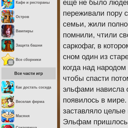
ещё не было людей
Кафе и рестораны
переживали пору с
Остров
семьи, жили полно
Вампиры
помнили, чтили св
саркофаг, в котор
Защита башни
сном один из старе
Все сборники
когда над народом
Все части игр
чтобы спасти пото
Как достать соседа
эльфами нависла с
появилось в мире.
Веселая ферма
заставляло целые 
Масяня
Эльфам пришлось 
Сокровища