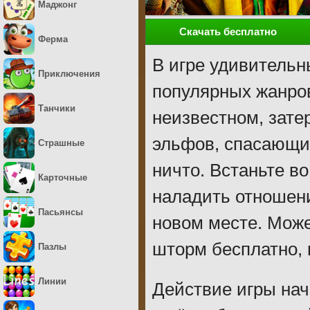
Маджонг
Скачать бесплатно
Ферма
В игре удивительн
Приключения
популярных жанров
Танчики
неизвестном, зате
эльфов, спасающих
Страшные
ничто. Встаньте в
Карточные
наладить отношен
Пасьянсы
новом месте. Може
шторм бесплатно, 
Пазлы
Линии
Действие игры нач