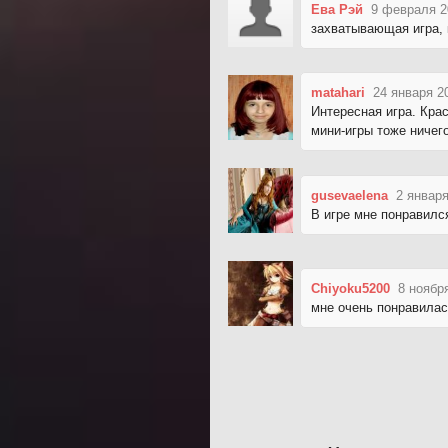
Ева Рэй
9 февраля 2
захватывающая игра, к
matahari
24 января 2
Интересная игра. Кра
мини-игры тоже ничего
gusevaelena
2 января
В игре мне понравилс
Chiyoku5200
8 ноябр
мне очень понравилась