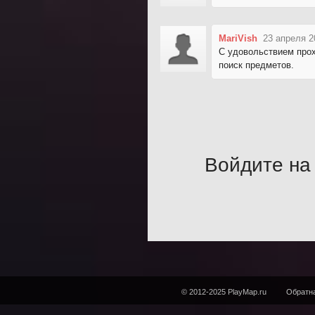
MariVish
23 апреля 2
С удовольствием прох
поиск предметов.
Войдите на 
© 2012-2025 PlayMap.ru
Обратна