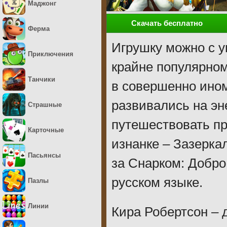
Маджонг
Скачать бесплатно
Ферма
Игрушку можно с у
Приключения
крайне популярном
Танчики
в совершенно ином
развивались на эне
Страшные
путешествовать пр
Карточные
изнанке – Зазерка
Пасьянсы
за Снарком: Добро
русском языке.
Пазлы
Линии
Кира Робертсон – 