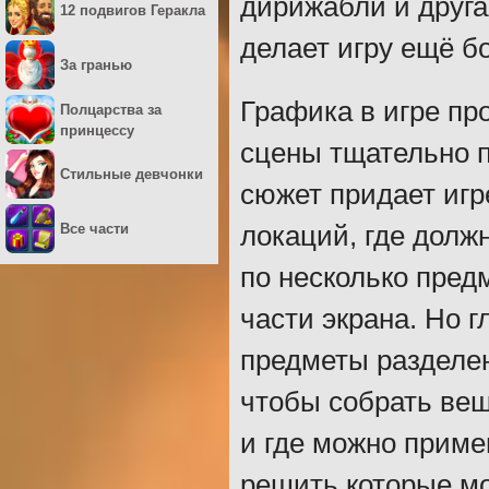
дирижабли и друга
12 подвигов Геракла
делает игру ещё б
За гранью
Графика в игре пр
Полцарства за
принцессу
сцены тщательно 
Стильные девчонки
сюжет придает игр
Все части
локаций, где долж
по несколько пред
части экрана. Но г
предметы разделен
чтобы собрать вещ
и где можно приме
решить которые м