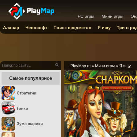
PC игры
Мини игры
Он
Алавар
Невософт
Поиск предметов
Я ищу
Три в ря
PlayMap.ru
»
Мини игры
»
Я ищу
Самое популярное
Стратегии
Гонки
Зума шарики