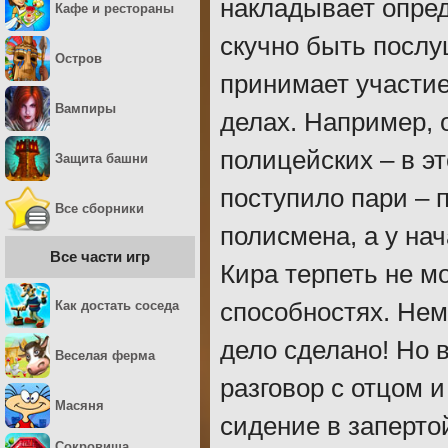
накладывает опред
Кафе и рестораны
скучно быть послу
Остров
принимает участи
Вампиры
делах. Например, 
полицейских – в эт
Защита башни
поступило пари – 
Все сборники
полисмена, а у на
Все части игр
Кира терпеть не мо
Как достать соседа
способностях. Нем
дело сделано! Но 
Веселая ферма
разговор с отцом 
Масяня
сидение в заперто
Сокровища