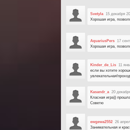
Svetyla
15 декабря 20
Хорошая игра, позвол
AquariusPers
17 сент
Хорошая игра, позвол
Kinder_de_Lis
11 янв
если вы хотите хороше
увлекательная!проходи
Kasandr_a
20 декабр
Класная игра)) прошла
Советю
ewgewa2552
26 апрел
Занимательная и крас