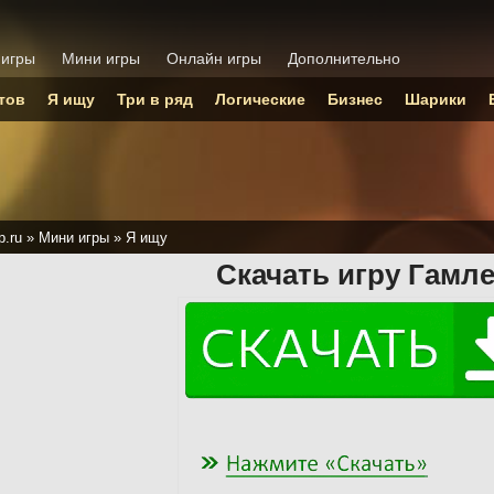
 игры
Мини игры
Онлайн игры
Дополнительно
тов
Я ищу
Три в ряд
Логические
Бизнес
Шарики
p.ru
»
Мини игры
»
Я ищу
Скачать игру Гамле