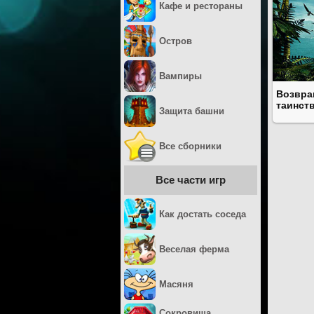
Кафе и рестораны
Остров
Вампиры
Возвра
таинст
Защита башни
Все сборники
Все части игр
Как достать соседа
Веселая ферма
Масяня
Сокровища