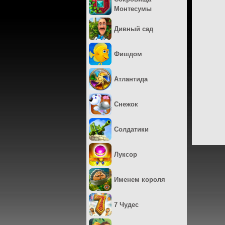
Монтесумы
Дивный сад
Фишдом
Атлантида
Снежок
Солдатики
Луксор
Именем короля
7 Чудес