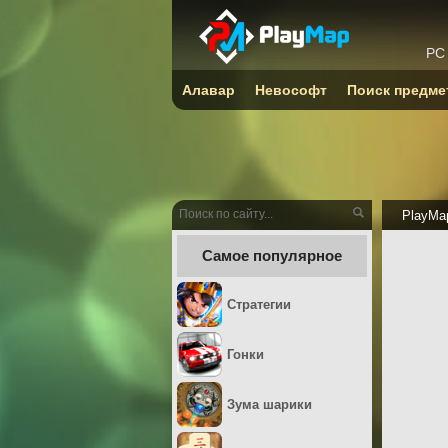
PC
Алавар
Невософт
Поиск предме
PlayMa
Самое популярное
Стратегии
Гонки
Зума шарики