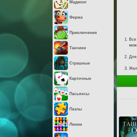
Маджонг
Ферма
Приключения
Все
мож
Танчики
Для
Страшные
Жел
Карточные
Пасьянсы
Пазлы
Линии