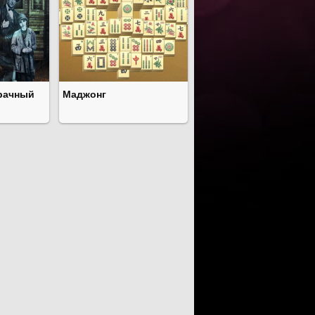
рачный
Маджонг