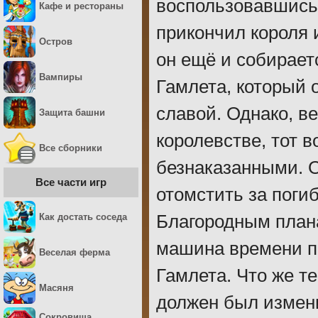
воспользовавшись
Кафе и рестораны
прикончил короля и
Остров
он ещё и собирает
Вампиры
Гамлета, который 
славой. Однако, в
Защита башни
королевстве, тот в
Все сборники
безнаказанными. 
Все части игр
отомстить за поги
Как достать соседа
Благородным план
машина времени п
Веселая ферма
Гамлета. Что же т
Масяня
должен был измени
Сокровища