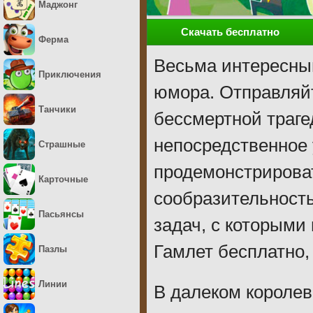
Маджонг
Скачать бесплатно
Ферма
Весьма интересны
Приключения
юмора. Отправляйт
Танчики
бессмертной траге
непосредственное 
Страшные
продемонстрирова
Карточные
сообразительность
Пасьянсы
задач, с которыми
Гамлет бесплатно,
Пазлы
Линии
В далеком королев