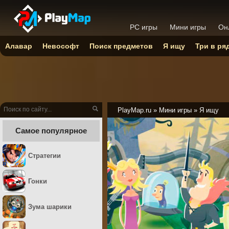
PC игры
Мини игры
Он
Алавар
Невософт
Поиск предметов
Я ищу
Три в ря
PlayMap.ru
»
Мини игры
»
Я ищу
Самое популярное
Стратегии
Гонки
Зума шарики