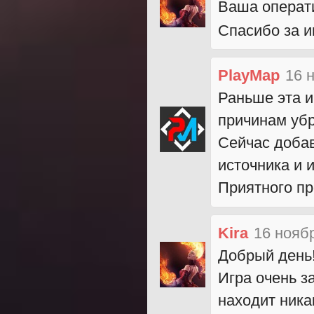
Ваша операти
Спасибо за и
PlayMap
16 
Раньше эта и
причинам убр
Сейчас добав
источника и 
Приятного п
Kira
16 нояб
Добрый день
Игра очень з
находит ника