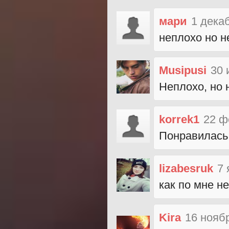
мари
1 дека
неплохо но н
Musipusi
30 
Неплохо, но 
korrek1
22 ф
Понравилась 
lizabesruk
7 
как по мне н
Kira
16 нояб