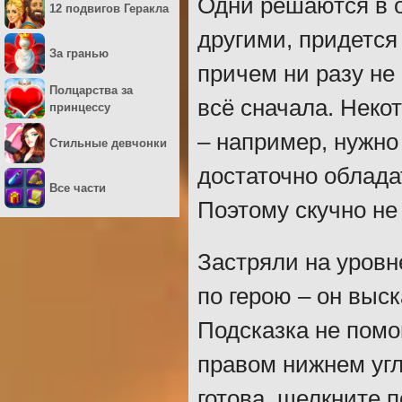
Одни решаются в о
12 подвигов Геракла
другими, придется
За гранью
причем ни разу не
Полцарства за
всё сначала. Нек
принцессу
– например, нужно
Стильные девчонки
достаточно облад
Все части
Поэтому скучно не 
Застряли на уровн
по герою – он выск
Подсказка не помо
правом нижнем угл
готова, щелкните 