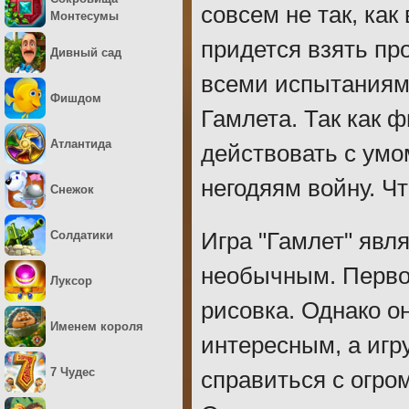
совсем не так, ка
Монтесумы
придется взять пр
Дивный сад
всеми испытаниям
Фишдом
Гамлета. Так как 
Атлантида
действовать с умо
негодяям войну. Чт
Снежок
Солдатики
Игра "Гамлет" явл
необычным. Первое
Луксор
рисовка. Однако о
Именем короля
интересным, а игр
7 Чудес
справиться с огро