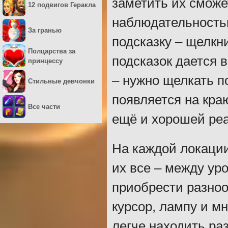
заметить их смож
12 подвигов Геракла
наблюдательность
За гранью
подсказку – щелкни
Полцарства за
подсказок дается в
принцессу
– нужно щелкать п
Стильные девчонки
появляется на кра
Все части
ещё и хорошей ре
На каждой локации
их все – между ур
приобрести разно
курсор, лампу и м
легче находить ра