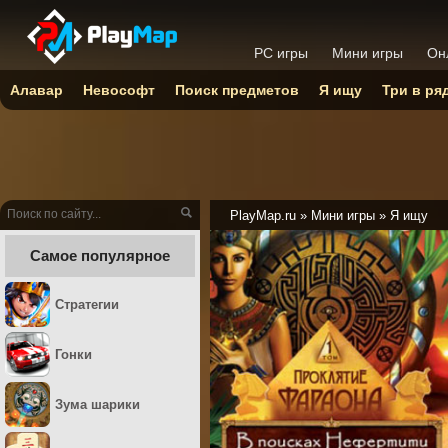
PC игры
Мини игры
Он
Алавар
Невософт
Поиск предметов
Я ищу
Три в ря
PlayMap.ru
»
Мини игры
»
Я ищу
Самое популярное
Стратегии
Гонки
Зума шарики