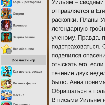
Уильям – сводный 
Кафе и рестораны
отправляется в Ег
Остров
раскопки. Планы У
Вампиры
легендарную гробн
ученому. Правда, 
Защита башни
подстраховаться. 
Все сборники
поделился опасен
Все части игр
отыскать его, есл
Как достать соседа
течение двух неде
было. Анна понима
Веселая ферма
Обращаться в поли
Масяня
В письме Уильям н
Сокровища