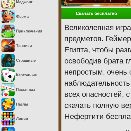
Маджонг
Скачать бесплатно
Ферма
Великолепная игра
Приключения
предметов. Геймер
Танчики
Египта, чтобы разг
освободив брата г
Страшные
непростым, очень
Карточные
наблюдательность
Пасьянсы
всех опасностей, 
скачать полную ве
Пазлы
Нефертити бесплат
Линии