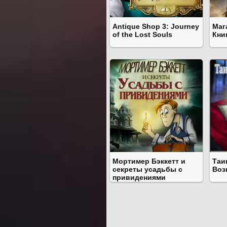
Antique Shop 3: Journey
Маг
of the Lost Souls
Кни
Мортимер Бэккетт и
Таи
секреты усадьбы с
Воз
привидениями