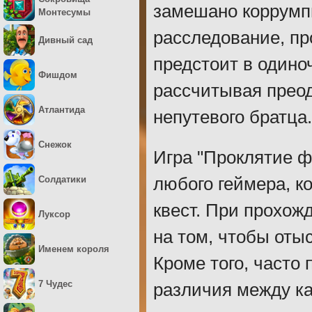
замешано коррумпи
Монтесумы
расследование, п
Дивный сад
предстоит в одиноч
Фишдом
рассчитывая преод
Атлантида
непутевого братца.
Снежок
Игра "Проклятие ф
Солдатики
любого геймера, к
квест. При прохож
Луксор
на том, чтобы оты
Именем короля
Кроме того, часто
7 Чудес
различия между ка