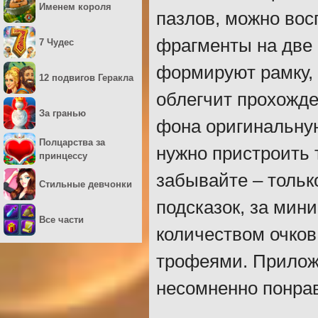
Именем короля
пазлов, можно вос
фрагменты на две 
7 Чудес
формируют рамку, 
12 подвигов Геракла
облегчит прохожде
За гранью
фона оригинальную 
Полцарства за
нужно пристроить 
принцессу
забывайте – тольк
Стильные девчонки
подсказок, за мин
Все части
количеством очков
трофеями. Прилож
несомненно понрав