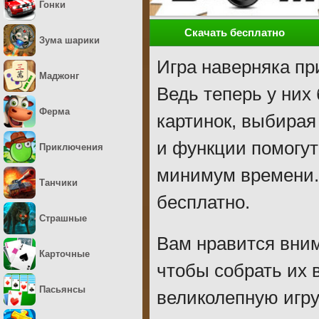
Гонки
Скачать бесплатно
Зума шарики
Игра наверняка пр
Маджонг
Ведь теперь у них
Ферма
картинок, выбирая
и функции помогут
Приключения
минимум времени.
Танчики
бесплатно.
Страшные
Вам нравится вним
Карточные
чтобы собрать их 
Пасьянсы
великолепную игру