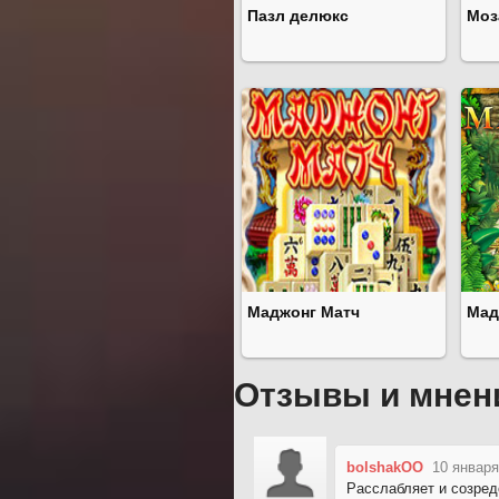
Пазл делюкс
Моз
Маджонг Матч
Мад
Отзывы и мнен
bolshakOO
10 января
Расслабляет и созред