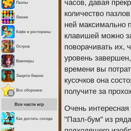
часов, давая прек
Пазлы
количество пазлов
Линии
ней максимально п
Кафе и рестораны
клавишей можно за
поворачивать их, 
Остров
уровень завершен,
Вампиры
времени вы потрат
Защита башни
кусочков она состо
получите за прохо
Все сборники
Все части игр
Очень интересная 
"Пазл-бум" из ряд
Как достать соседа
подходящего изобр