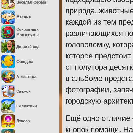
Веселая ферма
природа, животные,
Масяня
каждой из тем пре
Сокровища
различающихся по 
Монтесумы
головоломку, котор
Дивный сад
которое предстоит 
Фишдом
от полутора десятк
Атлантида
в альбоме предста
фотографии, запе
Снежок
городскую архитект
Солдатики
Ещё одно отличие
Луксор
кнопок помощи. На