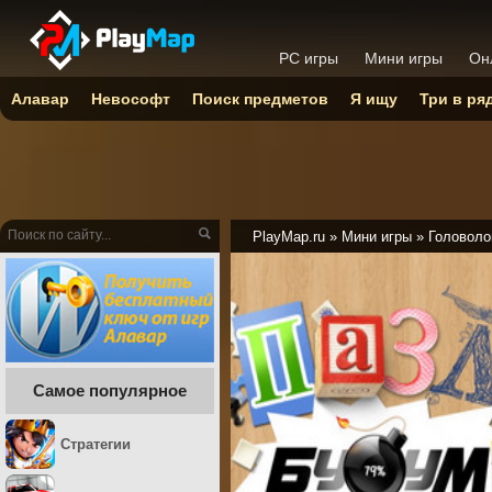
PC игры
Мини игры
Он
Алавар
Невософт
Поиск предметов
Я ищу
Три в ря
PlayMap.ru
»
Мини игры
»
Головоло
Самое популярное
Стратегии