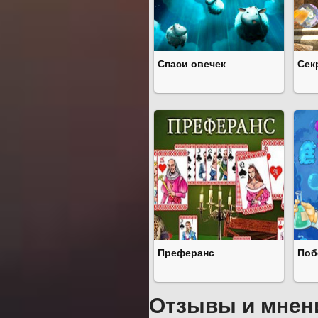
Спаси овечек
Сек
Преферанс
Поб
Отзывы и мнен