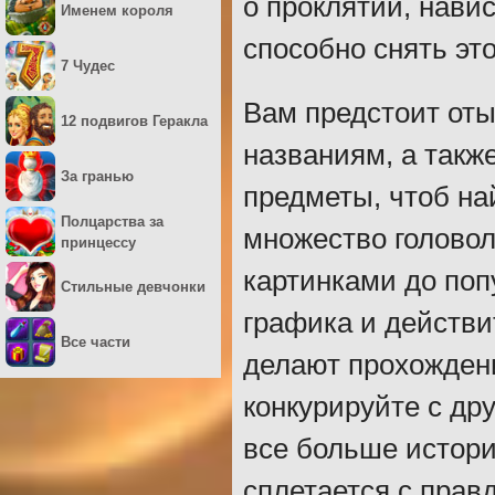
о проклятии, нави
Именем короля
способно снять эт
7 Чудес
Вам предстоит оты
12 подвигов Геракла
названиям, а такж
За гранью
предметы, чтоб на
Полцарства за
множество головол
принцессу
картинками до поп
Стильные девчонки
графика и действ
Все части
делают прохожден
конкурируйте с др
все больше истори
сплетается с правд