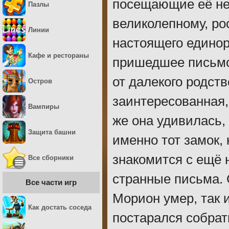
посещающие её не
Пазлы
великолепному, ро
Линии
настоящего единор
Кафе и рестораны
пришедшее письмо
от далекого родст
Остров
заинтересованная,
Вампиры
же она удивилась,
Защита башни
именно тот замок, 
знакомится с ещё
Все сборники
странные письма. 
Все части игр
Морион умер, так 
Как достать соседа
постарался собрат