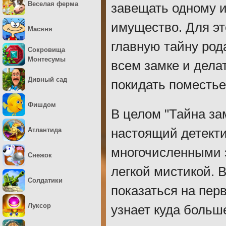
Веселая ферма
завещать одному и
имущество. Для эт
Масяня
главную тайну род
Сокровища
Монтесумы
всем замке и дела
Дивный сад
покидать поместье
Фишдом
В целом "Тайна за
Атлантида
настоящий детект
многочисленными 
Снежок
легкой мистикой. В
Солдатики
показаться на перв
Луксор
узнает куда больш