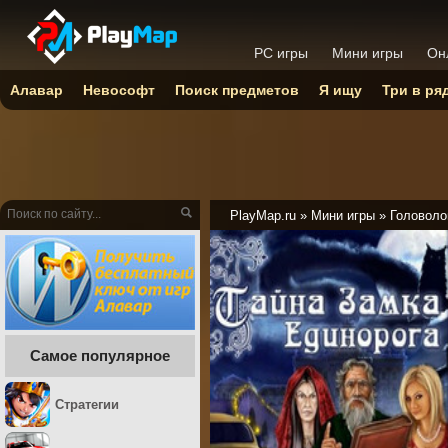
PC игры
Мини игры
Он
Алавар
Невософт
Поиск предметов
Я ищу
Три в ря
PlayMap.ru
»
Мини игры
»
Головоло
Самое популярное
Стратегии