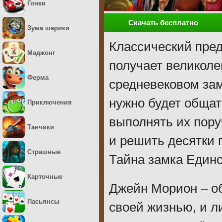
Гонки
Скачать бесплатно
Зума шарики
Классический пред
Маджонг
получает великол
Ферма
средневековом замк
нужно будет обща
Приключения
выполнять их пору
Танчики
и решить десятки 
Страшные
Тайна замка Едино
Карточные
Джейн Морион – о
Пасьянсы
своей жизнью, и л