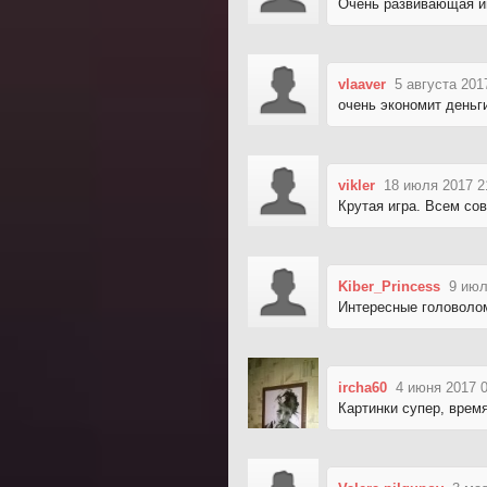
Очень развивающая иг
vlaaver
5 августа 201
очень экономит деньг
vikler
18 июля 2017 2
Крутая игра. Всем со
Kiber_Princess
9 июл
Интересные головоло
ircha60
4 июня 2017 
Картинки супер, время