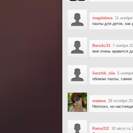
magdalena
11 ноября
пазлы для деток, как 
Barsikc33
7 ноября 2
мне очень нравится д
Serzhik_sila
5 ноября
обожаю пазлы, самая 
matana
28 октября 20
Неплохо, но настоящи
Kama312
18 августа 