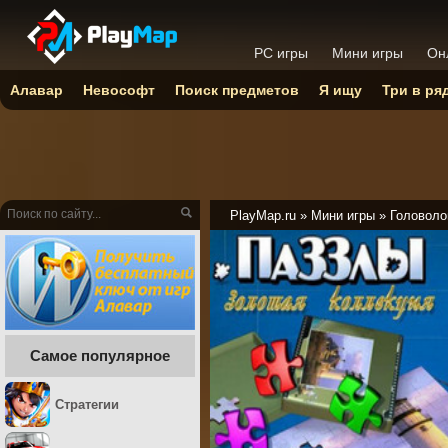
PC игры
Мини игры
Он
Алавар
Невософт
Поиск предметов
Я ищу
Три в ря
PlayMap.ru
»
Мини игры
»
Головоло
Самое популярное
Стратегии