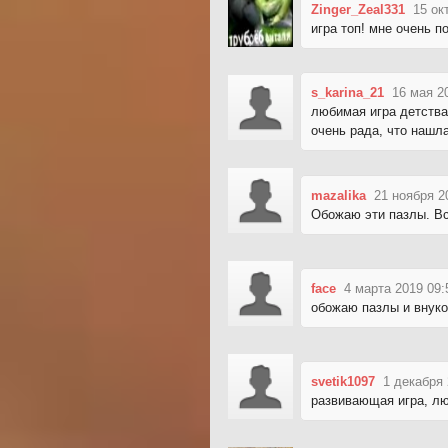
Zinger_Zeal331
15 ок
игра топ! мне очень п
s_karina_21
16 мая 2
любимая игра детства
очень рада, что нашла
mazalika
21 ноября 2
Обожаю эти пазлы. В
face
4 марта 2019 09:
обожаю пазлы и внуко
svetik1097
1 декабря 
развивающая игра, лю