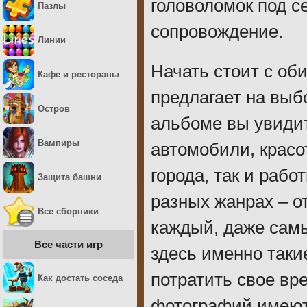
головоломок под с
Пазлы
сопровождение.
Линии
Начать стоит с оби
Кафе и рестораны
предлагает на выб
Остров
альбоме вы увиди
Вампиры
автомобили, крас
города, так и раб
Защита башни
разных жанрах – о
Все сборники
каждый, даже самы
Все части игр
здесь именно такие
потратить свое вр
Как достать соседа
фотографий имеют 