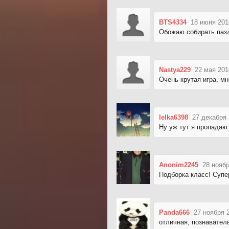
BTS4334
18 июня 201
Обожаю собирать пазл
Nastya229
22 мая 201
Очень крутая игра, м
lelka6398
27 декабря 
Ну уж тут я пропадаю
Anonim2245
28 ноябр
Подборка класс! Супе
Panda666
27 ноября 
отличная, познавател