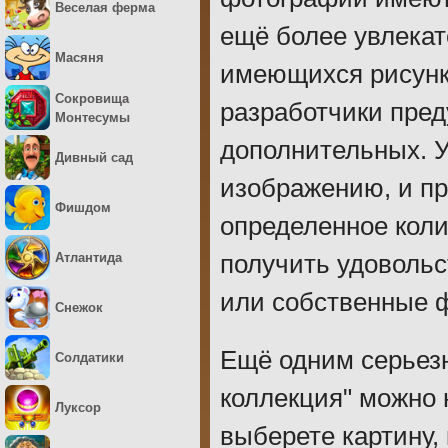
Веселая ферма
ещё более увлекат
Масяня
имеющихся рисунко
Сокровища
разработчики пре
Монтесумы
дополнительных. 
Дивный сад
изображению, и пр
Фишдом
определенное коли
Атлантида
получить удоволь
или собственные 
Снежок
Ещё одним серьез
Солдатики
коллекция" можно 
Луксор
выберете картину, 