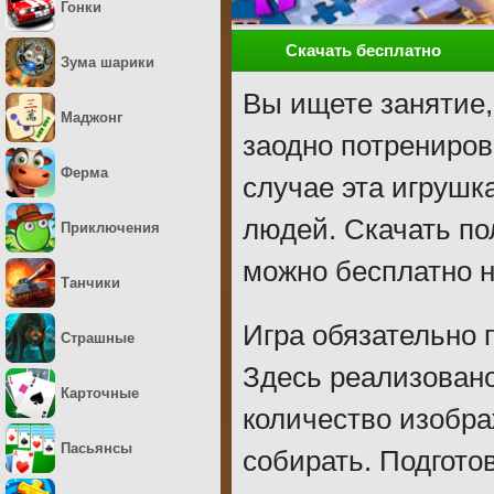
Гонки
Скачать бесплатно
Зума шарики
Вы ищете занятие,
Маджонг
заодно потрениров
Ферма
случае эта игрушк
людей. Скачать по
Приключения
можно бесплатно н
Танчики
Игра обязательно 
Страшные
Здесь реализовано
Карточные
количество изобра
Пасьянсы
собирать. Подгото