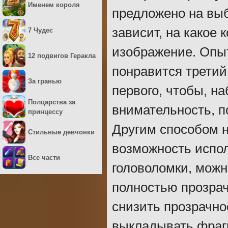
Именем короля
предложено на выб
зависит, на какое
7 Чудес
изображение. Опы
12 подвигов Геракла
понравится третий 
За гранью
первого, чтобы, н
Полцарства за
внимательность, п
принцессу
Другим способом н
Стильные девчонки
возможность испо
Все части
головоломки, можн
полностью прозрач
снизить прозрачно
выкладывать фрагм