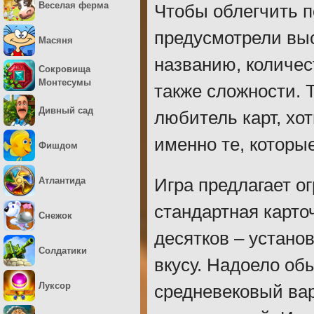
Веселая ферма
Чтобы облегчить п
предусмотрели выс
Масяня
названию, количес
Сокровища
Монтесумы
также сложности. 
Дивный сад
любитель карт, хот
именно те, которы
Фишдом
Атлантида
Игра предлагает о
стандартная карто
Снежок
десятков – устано
Солдатики
вкусу. Надоело о
Луксор
средневековый ва