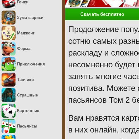
Гонки
Скачать бесплатно
Зума шарики
Продолжение попу
Маджонг
сотню самых разн
Ферма
раскладу и сложно
несомненно будет 
Приключения
занять многие час
Танчики
позитива. Можете
Страшные
пасьянсов Том 2 б
Карточные
Вам нравятся карт
Пасьянсы
в них онлайн, когд