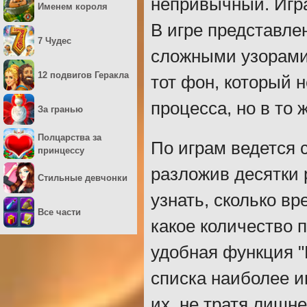
непривычный. Игр
Именем короля
В игре представле
7 Чудес
сложными узорами
12 подвигов Геракла
тот фон, который н
процесса, но в то 
За гранью
Полцарства за
По играм ведется 
принцессу
разложив десятки 
Стильные девчонки
узнать, сколько в
Все части
какое количество п
удобная функция "
списка наиболее и
их, не тратя лишне