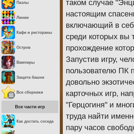
таком случае "Энц
Пазлы
настоящим спасен
Линии
включающий в себ
Кафе и рестораны
среди которых вы 
прохождение котор
Остров
Запустив игру, че
Вампиры
пользователю ПК па
Защита башни
довольно экзотиче
карточных игр, нап
Все сборники
"Герцогиня" и мног
Все части игр
труда найти именн
Как достать соседа
пару часов свобод