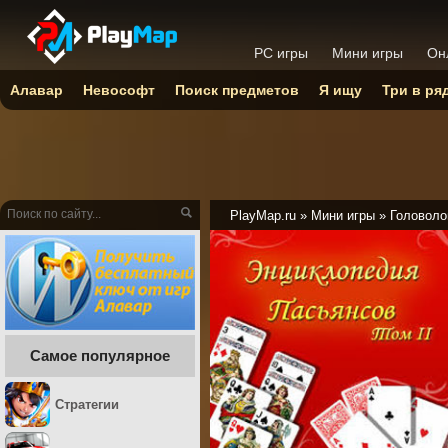
PC игры
Мини игры
Он
Алавар
Невософт
Поиск предметов
Я ищу
Три в ря
PlayMap.ru
»
Мини игры
»
Головоло
Самое популярное
Стратегии