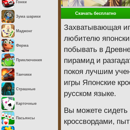
Гонки
Скачать бесплатно
Зума шарики
Захватывающая иг
Маджонг
любителю японских
Ферма
побывать в Древне
пирамид и разгада
Приключения
покоя лучшим уче
Танчики
игры Японские кро
Страшные
русском языке.
Карточные
Вы можете сидеть 
Пасьянсы
кроссвордами, пыт