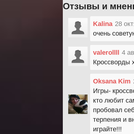
Отзывы и мнен
Kalina
28 ок
очень совету
valerollll
4 а
Кроссворды х
Oksana Kim
Игры- кроссв
кто любит са
пробовал себ
терпения и в
играйте!!!