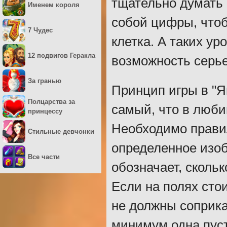
тщательно думать
Именем короля
собой цифры, чтоб
7 Чудес
клетка. А таких ур
12 подвигов Геракла
возможность серье
За гранью
Принцип игры в "Я
Полцарства за
самый, что в люб
принцессу
Необходимо правил
Стильные девчонки
определенное изоб
Все части
обозначает, скольк
Если на полях сто
не должны соприка
минимум одна пуст