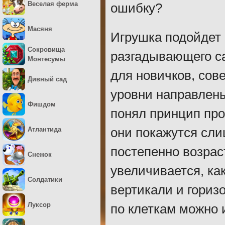
Веселая ферма
ошибку?
Масяня
Игрушка подойдет 
Сокровища
разгадывающего са
Монтесумы
для новичков, сов
Дивный сад
уровни направлены
Фишдом
понял принцип про
Атлантида
они покажутся сл
постепенно возрас
Снежок
увеличивается, ка
Солдатики
вертикали и горизо
Луксор
по клеткам можно 