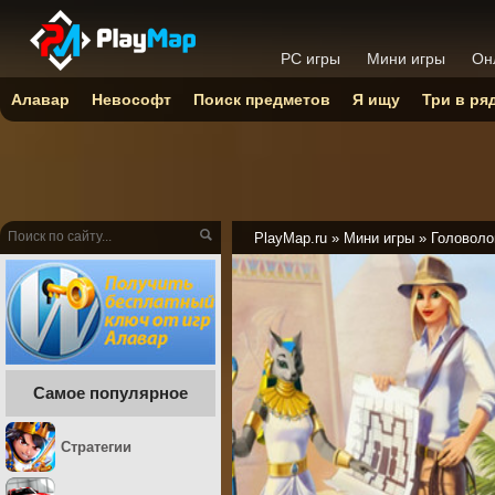
PC игры
Мини игры
Он
Алавар
Невософт
Поиск предметов
Я ищу
Три в ря
PlayMap.ru
»
Мини игры
»
Головоло
Самое популярное
Стратегии