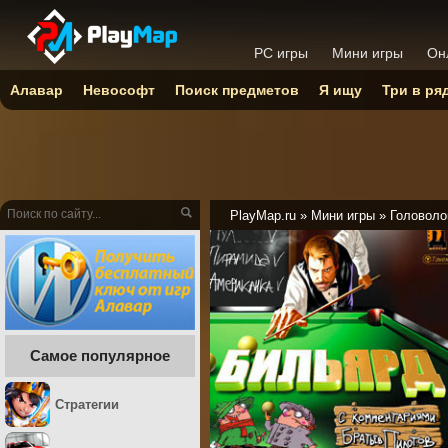
PC игры
Мини игры
Он
Алавар
Невософт
Поиск предметов
Я ищу
Три в ря
PlayMap.ru
»
Мини игры
»
Головоло
Самое популярное
Стратегии