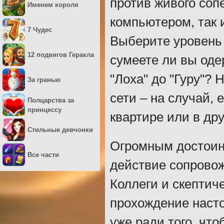
против живого соп
Именем короля
компьютером, так 
7 Чудес
Выберите уровень
12 подвигов Геракла
сумеете ли вы оде
"Лоха" до "Гуру"?
За гранью
сети – на случай,
Полцарства за
принцессу
квартире или в дру
Стильные девчонки
Огромным достоин
Все части
действие сопрово
Коллеги и скепти
прохождение насто
уже ради того, чт