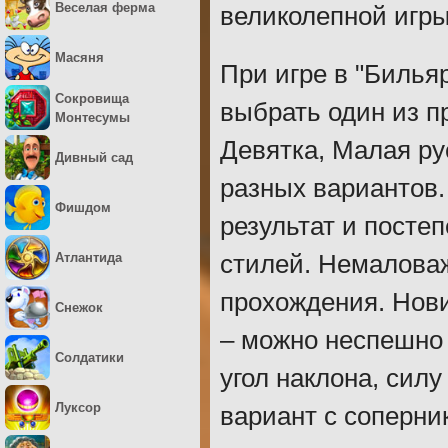
Веселая ферма
великолепной игры
Масяня
При игре в "Билья
Сокровища
выбрать один из п
Монтесумы
Девятка, Малая ру
Дивный сад
разных вариантов.
Фишдом
результат и посте
Атлантида
стилей. Немаловаж
прохождения. Нови
Снежок
– можно неспешно
Солдатики
угол наклона, сил
Луксор
вариант с соперни