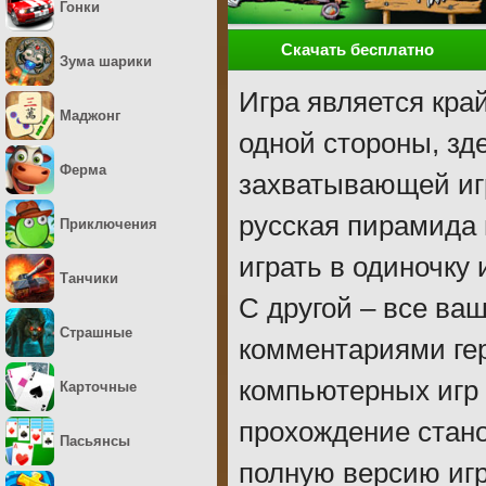
Гонки
Скачать бесплатно
Зума шарики
Игра является кра
Маджонг
одной стороны, зд
Ферма
захватывающей иг
русская пирамида 
Приключения
играть в одиночку 
Танчики
С другой – все в
Страшные
комментариями ге
компьютерных игр 
Карточные
прохождение стан
Пасьянсы
полную версию иг