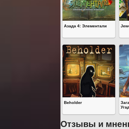
Азада 4: Элементали
Jewe
Beholder
Заг
Уга
Отзывы и мнен