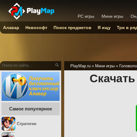
PC игры
Мини игры
Он
Алавар
Невософт
Поиск предметов
Я ищу
Три в ря
PlayMap.ru
»
Мини игры
»
Головоло
Скачать
Самое популярное
Стратегии