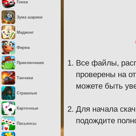
Гонки
Зума шарики
Маджонг
Ферма
Все файлы, рас
Приключения
проверены на о
Танчики
можете быть уве
Страшные
Для начала скач
Карточные
подождите полно
Пасьянсы