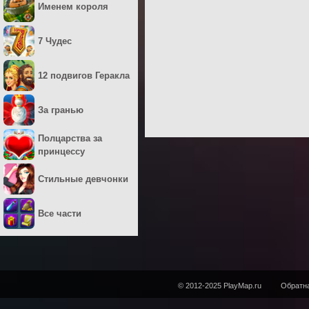
Именем короля
7 Чудес
12 подвигов Геракла
За гранью
Полцарства за
принцессу
Стильные девчонки
Все части
© 2012-2025 PlayMap.ru
Обратна