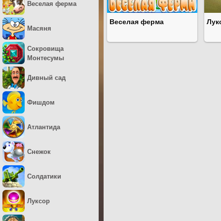
Веселая ферма
Веселая ферма
Лук
Масяня
Сокровища
Монтесумы
Дивный сад
Фишдом
Атлантида
Снежок
Солдатики
Луксор