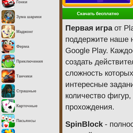
Гонки
Скачать бесплатно
Зума шарики
Первая игра
от Pl
Маджонг
поддержите наше 
Ферма
Google Play. Кажд
создать действите
Приключения
сложность которых
Танчики
интересные задан
Страшные
количество фигур,
прохождения.
Карточные
Пасьянсы
SpinBlock
- полно