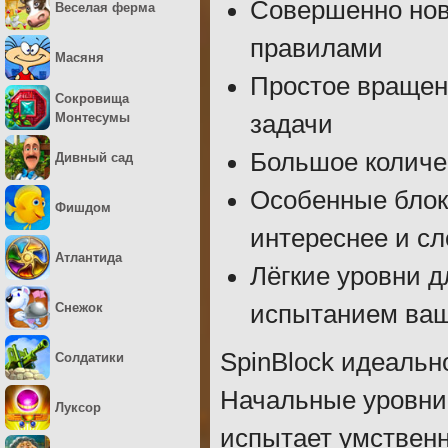
Совершенно нов
Веселая ферма
правилами
Масяня
Простое вращен
Сокровища
Монтесумы
задачи
Большое количес
Дивный сад
Особенные блок
Фишдом
интереснее и с
Атлантида
Лёгкие уровни д
Снежок
испытанием ваш
SpinBlock идеальн
Солдатики
Начальные уровни 
Луксор
испытает умствен