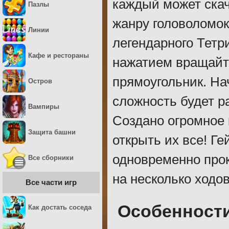
каждый может ска
Пазлы
жанру головоломок
Линии
легендарного Тетр
Кафе и рестораны
нажатием вращайт
прямоугольник. На
Остров
сложность будет р
Вампиры
Создано огромное 
Защита башни
открыть их все! Г
одновременно прок
Все сборники
на несколько ходов
Все части игр
Особенности
Как достать соседа