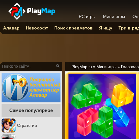
PC игры
Мини игры
Он
Алавар
Невософт
Поиск предметов
Я ищу
Три в ря
PlayMap.ru
»
Мини игры
»
Головоло
Самое популярное
Стратегии