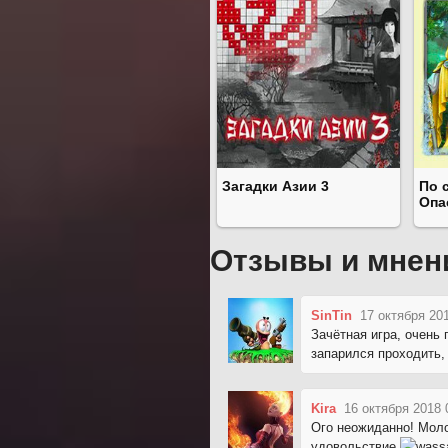
Загадки Азии 3
По 
Опа
Отзывы и мнен
SinTin
17 октября 201
Зачётная игра, очень 
запарился проходить,
Kira
16 октября 2018 
Ого неожиданно! Моло
удовольствие