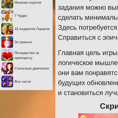
Именем короля
задания можно вы
7 Чудес
сделать минимальн
Здесь потребуется
12 подвигов Геракла
Справиться с эпич
За гранью
Главная цель игры
Полцарства за
принцессу
логическое мышлен
Стильные девчонки
они вам понравятс
будущих обновлени
Все части
и становиться луч
Скри