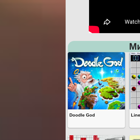
М
Doodle God
Line