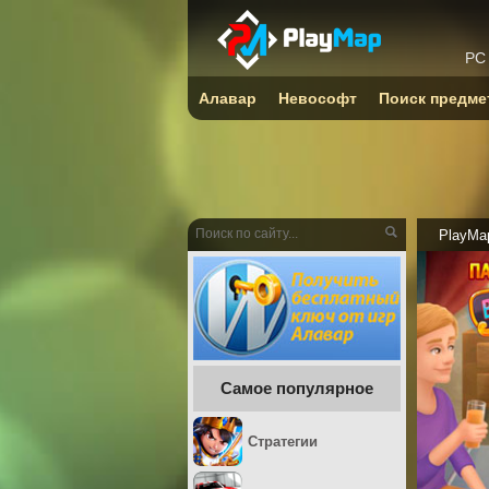
PC
Алавар
Невософт
Поиск предме
PlayMa
Самое популярное
Стратегии