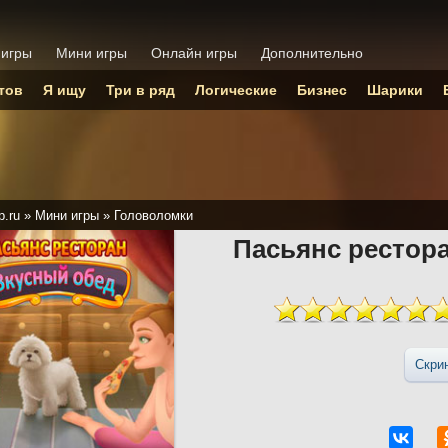
 игры
Мини игры
Онлайн игры
Дополнительно
тов
Я ищу
Три в ряд
Логические
Бизнес
Шарики
p.ru
»
Мини игры
»
Головоломки
Пасьянс рестор
Скри