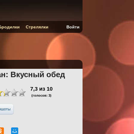
Бродилки
Стрелялки
Войти
ан: Вкусный обед
7,3
из
10
(голосов:
3
)
ншоты