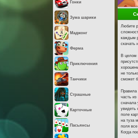
Гонки
С
Зума шарики
Любите р
сложност
Маджонг
каждым р
скачать 
Ферма
В целом 
присутст
Приключения
хорошень
не тольк
Танчики
сможет б
Правила 
Страшные
часть из
сначала 
увидеть 
Карточные
поле кар
на туза 
Пасьянсы
поля все
Когда по