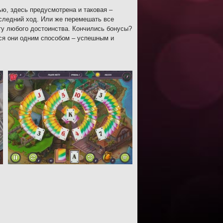
ю, здесь предусмотрена и таковая –
оследний ход. Или же перемешать все
рту любого достоинства. Кончились бонусы?
тся они одним способом – успешным и