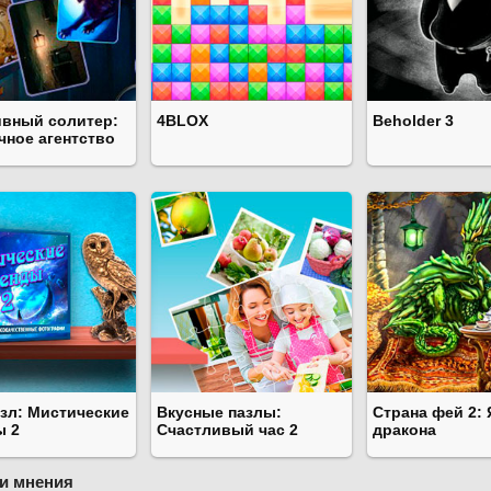
ивный солитер:
4BLOX
Beholder 3
чное агентство
азл: Мистические
Вкусные пазлы:
Страна фей 2:
ы 2
Счастливый час 2
дракона
и мнения