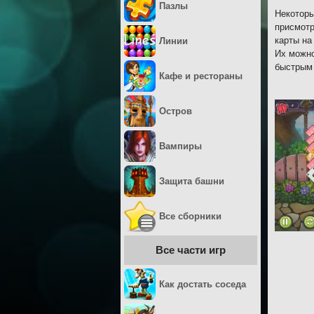
Пазлы
Некоторы
присмотр
карты на
Линии
Их можно
быстрым 
Кафе и рестораны
Остров
Вампиры
Защита башни
Все сборники
Все части игр
Как достать соседа