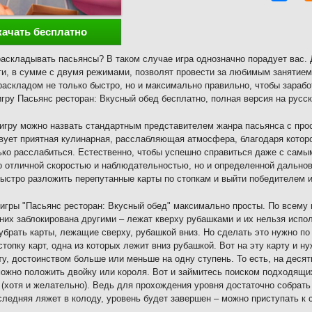
качать бесплатно
аскладывать пасьянсы? В таком случае игра однозначно порадует вас.
и, в сумме с двумя режимами, позволят провести за любимым занятием
аскладом не только быстро, но и максимально правильно, чтобы зарабо
игру Пасьянс ресторан: Вкусный обед бесплатно, полная версия на русс
игру можно назвать стандартным представителем жанра пасьянса с про
вует приятная кулинарная, расслабляющая атмосфера, благодаря которо
ко расслабиться. Естественно, чтобы успешно справиться даже с сам
о отличной скоростью и наблюдательностью, но и определенной дальнов
ыстро разложить перепутанные карты по стопкам и выйти победителем и
игры "Пасьянс ресторан: Вкусный обед" максимально просты. По всему
 них заблокирована другими – лежат кверху рубашками и их нельзя испо
убрать карты, лежащие сверху, рубашкой вниз. Но сделать это нужно п
стопку карт, одна из которых лежит вниз рубашкой. Вот на эту карту и 
ту, достоинством больше или меньше на одну ступень. То есть, на деся
можно положить двойку или короля. Вот и займитесь поиском подходящих
 (хотя и желательно). Ведь для прохождения уровня достаточно собрать
следняя ляжет в колоду, уровень будет завершен – можно приступать к