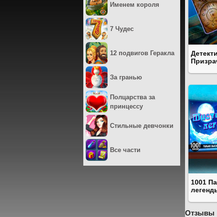
Именем короля
7 Чудес
Детект
12 подвигов Геракла
Призра
За гранью
Полцарства за
принцессу
Стильные девчонки
Все части
1001 П
легенд
Отзывы 