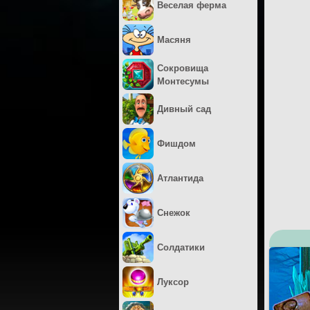
Веселая ферма
Масяня
Сокровища
Монтесумы
Дивный сад
Фишдом
Атлантида
Снежок
Солдатики
Луксор