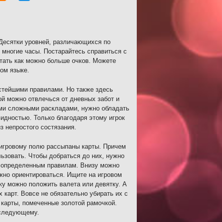
 Десятки уровней, различающихся по
 многие часы. Постарайтесь справиться с
тать как можно больше очков. Можете
ком языке.
стейшими правилами. Но также здесь
й можно отвлечься от дневных забот и
ыми сложными раскладами, нужно обладать
идностью. Только благодаря этому игрок
з непростого состязания.
 игровому полю рассыпаны карты. Причем
льзовать. Чтобы добраться до них, нужно
о определенным правилам. Внизу можно
нужно ориентироваться. Ищите на игровом
тку можно положить валета или девятку. А
 карт. Вовсе не обязательно убирать их с
 карты, помеченные золотой рамочкой.
 следующему.