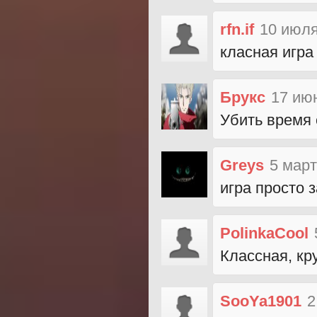
rfn.if
10 июля
класная игра
Брукс
17 ию
Убить время 
Greys
5 март
игра просто 
PolinkaCool
Классная, кр
SooYa1901
2