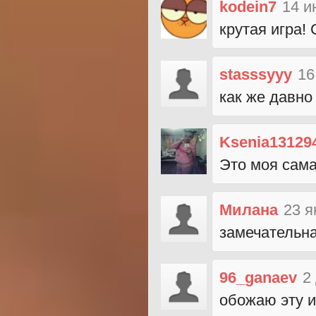
kodein7
14 и
крутая игра!
stasssyyy
16
как же давно
Ksenia13129
Это моя сама
Милана
23 я
замечательна
96_ganaev
2
обожаю эту и