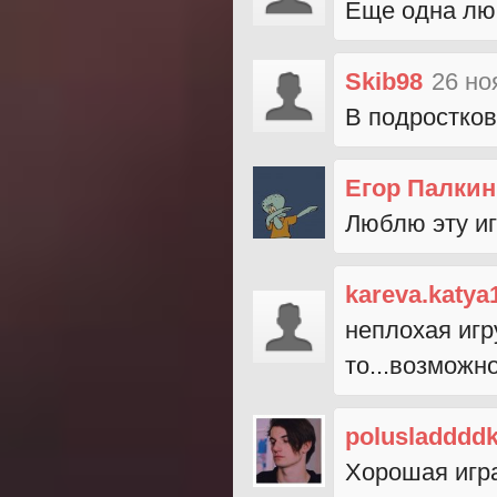
Еще одна люб
Skib98
26 но
В подростков
Егор Палкин
Люблю эту иг
kareva.katya
неплохая игр
то...возможн
polusladddd
Хорошая игра