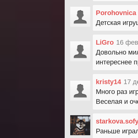
Porohovnica
Детская игру
LiGro
16 фев
Довольно мил
интереснее п
kristy14
17 д
Много раз иг
Веселая и оч
starkova.sof
Раньше играл