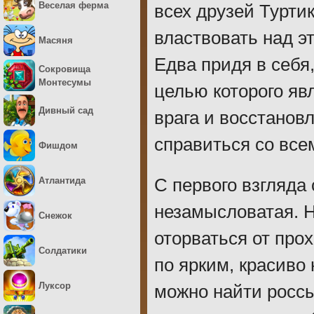
Веселая ферма
всех друзей Турти
властвовать над эт
Масяня
Едва придя в себя
Сокровища
Монтесумы
целью которого яв
Дивный сад
врага и восстанов
справиться со все
Фишдом
Атлантида
С первого взгляда 
незамысловатая. Но
Снежок
оторваться от про
Солдатики
по ярким, красиво
Луксор
можно найти россы