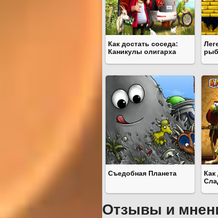
Как достать соседа:
Лег
Каникулы олигарха
рыб
Съедобная Планета
Как
Сла
Отзывы и мнен