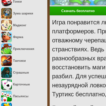
Гонки
Скачать бесплатно
Зума шарики
Игра понравится 
Маджонг
платформеров. При
Ферма
отважному черепаш
странствиях. Ведь
Приключения
разнообразных враг
Танчики
восстановить маги
Страшные
разбил. Для успеш
незаурядной ловко
Карточные
Туртикс бесплатно,
Пасьянсы