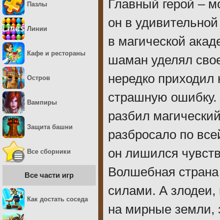
Главный герой – м
Пазлы
он в удивительной
Линии
в магической акад
Кафе и рестораны
шаман уделял сво
нередко приходил 
Остров
страшную ошибку. 
Вампиры
разбил магический
Защита башни
разбросало по всей
он лишился чувств
Все сборники
Волшебная страна
Все части игр
силами. А злодеи,
Как достать соседа
на мирные земли, 