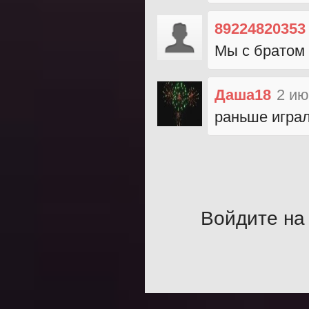
89224820353
Мы с братом 
Даша18
2 ию
раньше играла 
Войдите на 