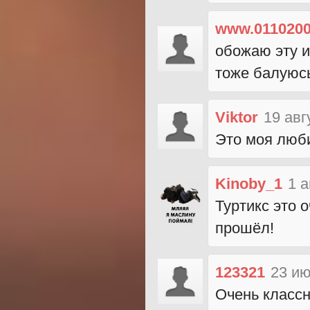
www.0110200
обожаю эту иг
тоже балуюсь
Viktor
19 авг
Это моя люби
Kinoby_1
1 а
Туртикс это 
прошёл!
123321
23 ию
Очень классн