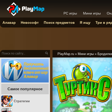
PC игры
Мини игры
Он
Алавар
Невософт
Поиск предметов
Я ищу
Три в ря
PlayMap.ru
»
Мини игры
»
Бродилк
Самое популярное
Стратегии