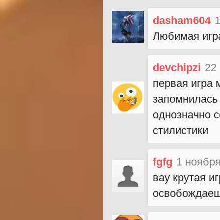
dasham604
1
Любимая игра
devchipzi
22
первая игра 
запомнилась м
однозначно 
стилистики
fgfg
1 ноября
вау крутая и
освобождаеш