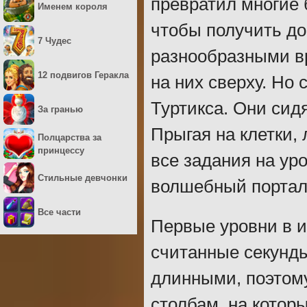
превратил многие 
Именем короля
чтобы получить до
7 Чудес
разнообразными в
12 подвигов Геракла
на них сверху. Но
Туртикса. Они сидя
За гранью
Прыгая на клетки,
Полцарства за
принцессу
все задания на ур
Стильные девчонки
волшебный портал
Все части
Первые уровни в и
считанные секунды
длинными, поэтому
столбам, на котор