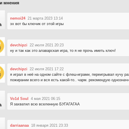
и мнения
nemoi24
21 марта 2023 13:14
эх вот бы ключик от этой игры
devchipzi
22 июля 2021 20:23
ну и так как это алаварская игра, то я не прочь иметь ключ!
devchipzi
22 июля 2021 17:22
я играл в неё на одном сайте с флеш-играми, переигрывал кучу раз
пожирании всего и вся есть какой-то.. чарм. рекомендую однознач
Vo1d Soul
4 мая 2021 06:15
Я захватил всю вселенную БУГАГАГАА
darriaanaa
18 января 2021 23:33