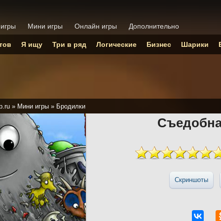
 игры
Мини игры
Онлайн игры
Дополнительно
тов
Я ищу
Три в ряд
Логические
Бизнес
Шарики
p.ru
»
Мини игры
»
Бродилки
Съедобна
Скриншоты