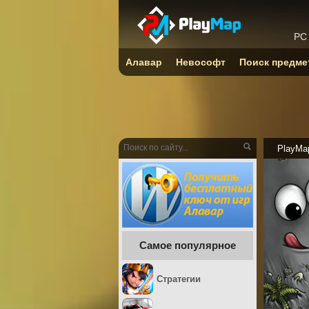
PC
Алавар
Невософт
Поиск предме
PlayMa
Самое популярное
Стратегии