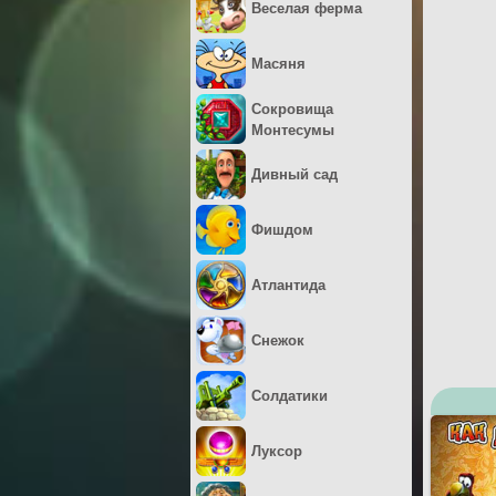
Веселая ферма
Масяня
Сокровища
Монтесумы
Дивный сад
Фишдом
Атлантида
Снежок
Солдатики
Луксор