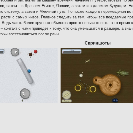
героиня игры, поглотив машину времени, начинает путешествовать по э
ов, затем – в Древнем Египте, Японии, а затем и в далеком будущем. На
ю систему, а затем и Млечный путь. Но после каждого перемещения во 
 расти с самых низов. Главное следить за тем, чтобы все поедаемые 
. Ведь часть более крупных объектов просто нельзя съесть, в то время 
 – контакт с ними приведет к тому, что она уменьшится в размере, а зна
тобы восстановиться после раны.
Скриншоты