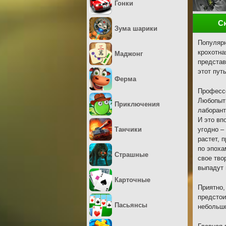
Гонки
С
Зума шарики
Популярн
крохотна
Маджонг
представ
этот пут
Ферма
Профессо
Любопытн
Приключения
лаборант
И это вп
Танчики
угодно –
растет, 
по эпоха
Страшные
свое тво
выпадут 
Карточные
Приятно,
предстои
Пасьянсы
небольшо