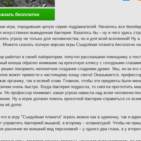
качать бесплатно
ая игра, породившая целую серию подражателей. Началось все безобид
я искусственно выведенная бактерия. Казалось бы – ну и чего здесь стр
лять угрозу не только для человечества, но и для всей вселенной! Ну а
ь. Можете скачать полную версию игры Съедобная планета бесплатно на
р работал в своей лаборатории, попутно рассказывая помощнику о посл
ый юноша обратил внимание на крохотную кляксу с голодными глазами
 решил покормить непонятное создание сладкими драже. Увы, из-за его 
олне может привести к настоящему концу света! Оказывается, профессо
 как органику, так и всякий хлам. Главное, чтобы эти предметы были мень
причем очень быстро. Когда бактерия подросла, то смогла проглотить м
м. Но профессор понимает, какая угроза нависла над всем человечество
рение. Ну а игрок должен помочь крохотной бактерии справиться со все
на её долю.
 что в игру "Съедобная планета" играть можно как в одиночку, так и вд
т управлять бактерией мышкой, а второму – клавиатурой. Чтобы не приш
е различие во внешний вид персонажей – у одного два глаза, а у второго