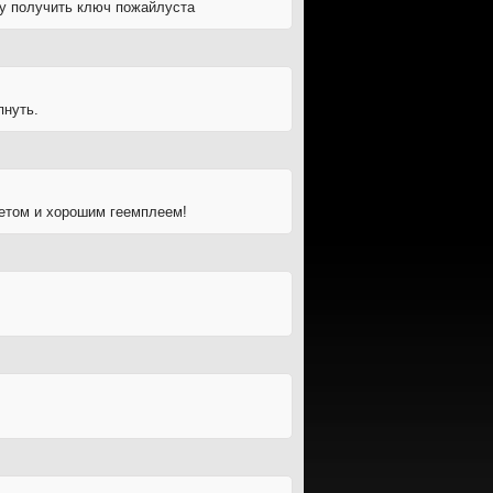
чу получить ключ пожайлуста
пнуть.
жетом и хорошим геемплеем!