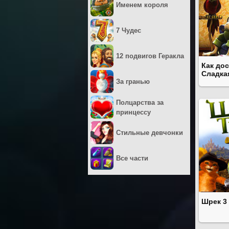
Именем короля
7 Чудес
12 подвигов Геракла
Как дос
Сладка
За гранью
Полцарства за
принцессу
Стильные девчонки
Все части
Шрек 3