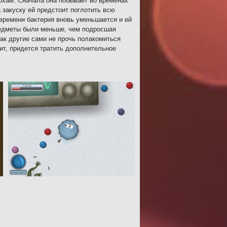
похам. Сначала она побывает во временах
 закуску ей предстоит поглотить всю
времени бактерия вновь уменьшается и ей
предметы были меньше, чем подросшая
как другие сами не прочь полакомиться
чит, придется тратить дополнительное