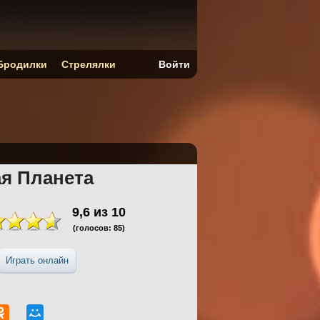
Бродилки
Стрелялки
Войти
я Планета
9,6
из
10
(голосов:
85
)
Играть онлайн