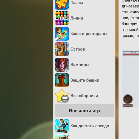
Главная 
Пазлы
динозавр
солнечну
придется
Линии
бактерия
героиней
Кафе и рестораны
время, ч
Остров
Вампиры
Защита башни
Все сборники
Все части игр
Как достать соседа