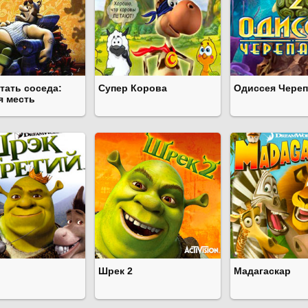
тать соседа:
Супер Корова
Одиссея Череп
я месть
Шрек 2
Мадагаскар