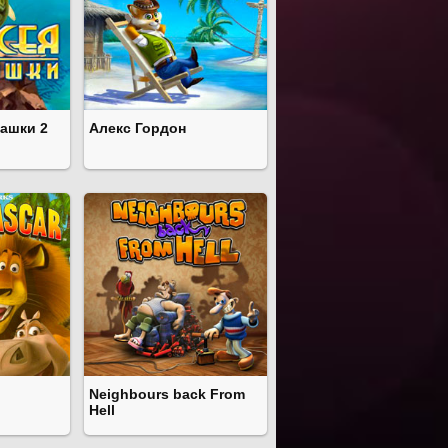
ашки 2
Алекс Гордон
Neighbours back From
Hell