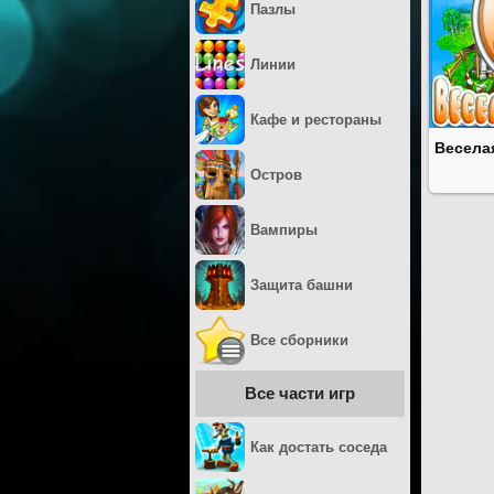
Пазлы
Линии
Кафе и рестораны
Весела
Остров
Вампиры
Защита башни
Все сборники
Все части игр
Как достать соседа