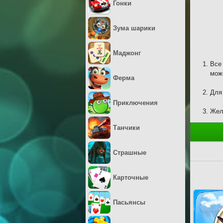
Гонки
Зума шарики
Маджонг
Все
мож
Ферма
Для
Приключения
Жел
Танчики
Страшные
Карточные
Пасьянсы