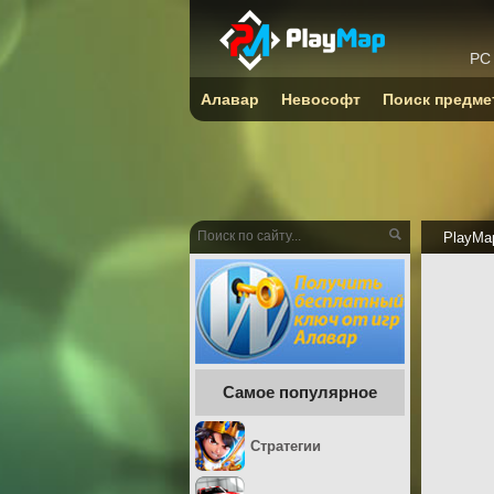
PC
Алавар
Невософт
Поиск предме
PlayMa
Самое популярное
Стратегии