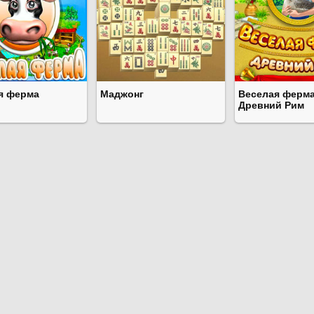
я ферма
Маджонг
Веселая ферма
Древний Рим