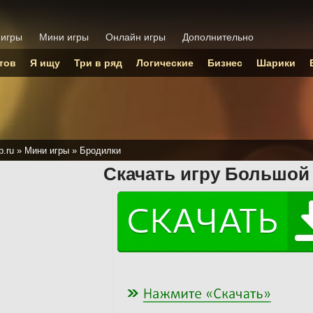
 игры
Мини игры
Онлайн игры
Дополнительно
тов
Я ищу
Три в ряд
Логические
Бизнес
Шарики
p.ru
»
Мини игры
»
Бродилки
Скачать игру Большой