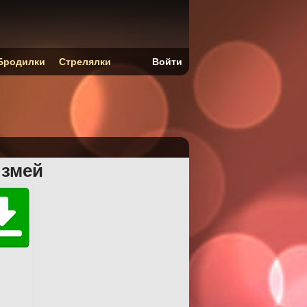
Бродилки
Стрелялки
Войти
 змей