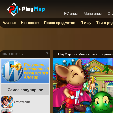
PC игры
Мини игры
Он
Алавар
Невософт
Поиск предметов
Я ищу
Три в ря
PlayMap.ru
»
Мини игры
»
Бродилк
Самое популярное
Стратегии