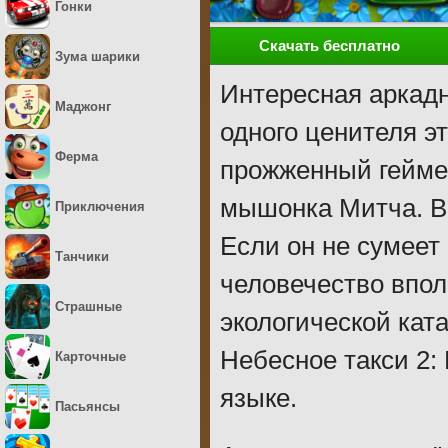
Гонки
Скачать бесплатно
Зума шарики
Интересная аркад
Маджонг
одного ценителя э
Ферма
прожженный геймер
мышонка Митча. Ве
Приключения
Если он не сумеет
Танчики
человечество впол
Страшные
экологической кат
Небесное такси 2:
Карточные
языке.
Пасьянсы