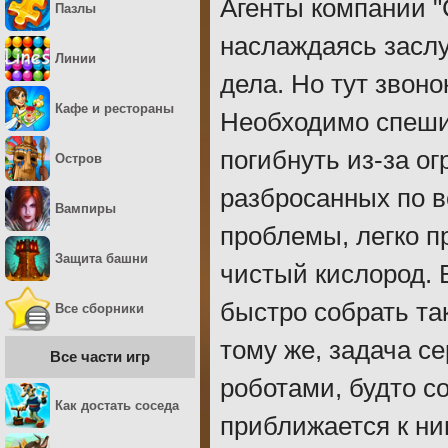
Агенты компании "
Пазлы
наслаждаясь засл
Линии
дела. Но тут звон
Кафе и рестораны
Необходимо спешит
погибнуть из-за о
Остров
разбросанных по в
Вампиры
проблемы, легко 
Защита башни
чистый кислород. В
быстро собрать та
Все сборники
тому же, задача с
Все части игр
роботами, будто с
Как достать соседа
приближается к ни