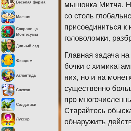
Веселая ферма
мышонка Митча. Но
со столь глобальн
Масяня
присоединиться к 
Сокровища
Монтесумы
головоломки, разб
Дивный сад
Главная задача на
Фишдом
бочки с химикатам
Атлантида
них, но и на монет
существенно больш
Снежок
про многочисленны
Солдатики
Старайтесь обыска
Луксор
обнаружить дейст