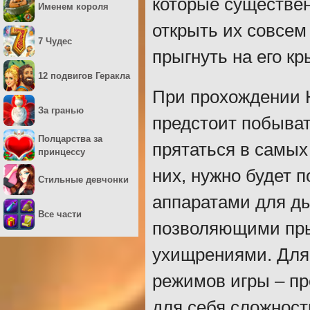
которые существен
Именем короля
открыть их совсем 
7 Чудес
прыгнуть на его кр
12 подвигов Геракла
При прохождении Н
За гранью
предстоит побыват
Полцарства за
прятаться в самых
принцессу
них, нужно будет 
Стильные девчонки
аппаратами для д
Все части
позволяющими пры
ухищрениями. Для
режимов игры – п
для себя сложност