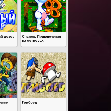
ый дозор
Снежок: Приключения
на островах
Кенни
Грибоед