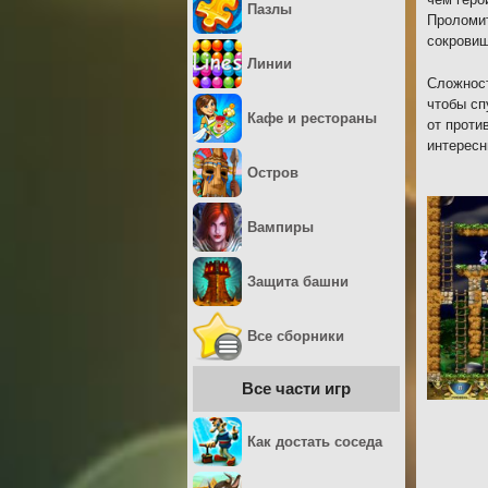
Пазлы
Проломит
сокровищ
Линии
Сложност
чтобы сп
Кафе и рестораны
от проти
интересн
Остров
Вампиры
Защита башни
Все сборники
Все части игр
Как достать соседа