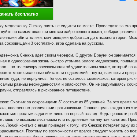
качать бесплатно
у медвежонку Снежку опять не сидится на месте. Проследите за его п
вуйте по самым опасным местам заброшенного замка, собирая различн
ленными обитателями, мечтающими добраться до отважного героя. Мож
за сокровищами 3 бесплатно, игра сделана на русском.
двежонка Снежка идёт своим чередом. С другом Брауни он занимается 
ная и однообразная жизнь быстро утомила белого медвежонка, привык
зло – по телевизору рассказывали об удивительном замке, который по 
орожат многочисленные обитатели подземелий – шуты, вампиры и призр
нные туда, не вернулись. Теперь не осталось смельчаков, которые риск
 самым разным неожиданностям и опасностям. Он не задумываясь собир
рауни, отправляясь в рискованное путешествие.
ежок: Охотник за сокровищами 3" состоит из 85 уровней. За это время 
мка, населенных различными противниками. Главная цель каждого из эти
казаться простым заданием лишь на первый взгляд. Ведь ценности раз
я лишь по высоким лестницам или по длинным натянутым канатам. Про
ки. Любой контакт с ними приведет к тому, что Снежок потеряет одну из 
брасываться. Поэтому по возможности от врагов следует убегать со все
й, но если врагов будет несколько, то легко смогут загнать его в угол. В