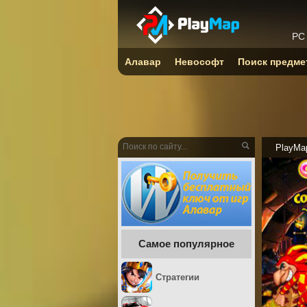
PC
Алавар
Невософт
Поиск предме
PlayMa
Самое популярное
Стратегии