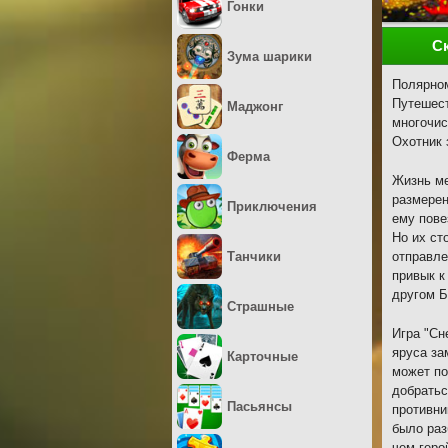
Гонки
С
Зума шарики
Полярном
Путешест
Маджонг
многочис
Охотник 
Ферма
Жизнь ме
размерен
Приключения
ему пове
Но их ст
Танчики
отправле
привык к
другом Б
Страшные
Игра "Сн
яруса за
Карточные
может по
добратьс
Пасьянсы
противни
было раз
чем геро