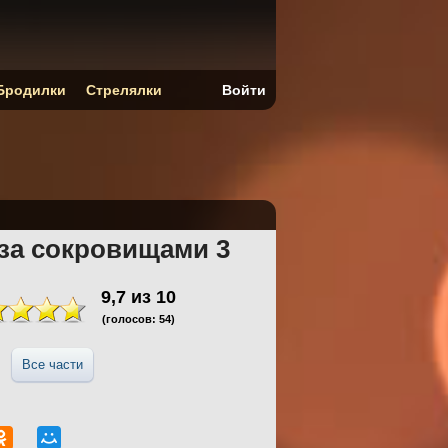
Бродилки
Стрелялки
Войти
 за сокровищами 3
9,7
из
10
(голосов:
54
)
Все части