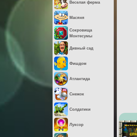
Веселая ферма
Масяня
Сокровища
Монтесумы
Дивный сад
Фишдом
Атлантида
Снежок
Солдатики
Луксор