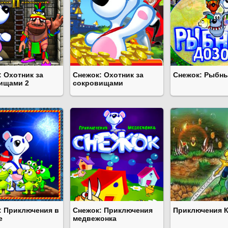
: Охотник за
Снежок: Охотник за
Снежок: Рыбн
ищами 2
сокровищами
: Приключения в
Снежок: Приключения
Приключения 
е
медвежонка