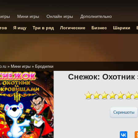
 игры
Мини игры
Онлайн игры
Дополнительно
тов
Я ищу
Три в ряд
Логические
Бизнес
Шарики
p.ru
»
Мини игры
»
Бродилки
Снежок: Охотник
Скриншоты