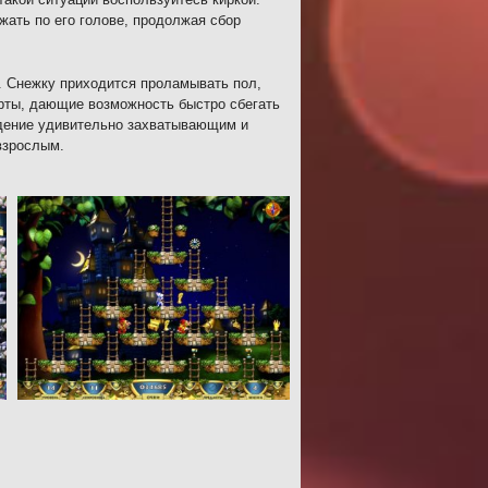
жать по его голове, продолжая сбор
. Снежку приходится проламывать пол,
орты, дающие возможность быстро сбегать
ождение удивительно захватывающим и
взрослым.