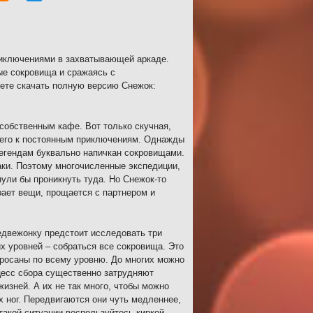
риключениями в захватывающей аркаде.
ые сокровища и сражаясь с
ете скачать полную версию Снежок:
собственным кафе. Вот только скучная,
шего к постоянным приключениям. Однажды
легендам буквально напичкан сокровищами.
аки. Поэтому многочисленные экспедиции,
нули бы проникнуть туда. Но Снежок-то
ает вещи, прощается с партнером и
медвежонку предстоит исследовать три
х уровней – собраться все сокровища. Это
бросаны по всему уровню. До многих можно
цесс сбора существенно затрудняют
жизней. А их не так много, чтобы можно
х ног. Передвигаются они чуть медленнее,
 такой ситуации воспользуйтесь киркой.