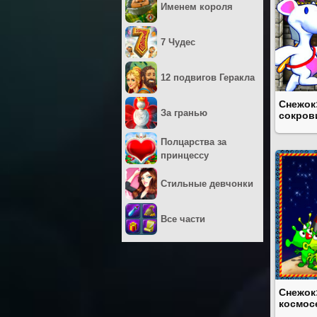
Именем короля
7 Чудес
12 подвигов Геракла
Снежок
За гранью
сокров
Полцарства за
принцессу
Стильные девчонки
Все части
Снежок
космос