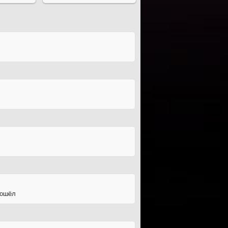
рошёл