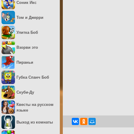
Соник Икс
Том и Джерри
Улитка Боб
Взорви это
Пираньи
Губка Спанч Боб
Скуби-Ду
Квесты на русском
языке
Выход из комнаты