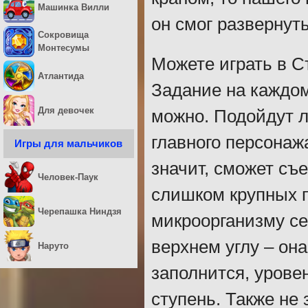
Машинка Вилли
он смог развернут
Сокровища
Монтесумы
Можете играть в С
Атлантида
Задание на каждом
Для девочек
можно. Подойдут 
главного персонажа
Игры для мальчиков
значит, сможет съ
Человек-Паук
слишком крупных п
Черепашка Ниндзя
микроорганизму се
верхнем углу – она
Наруто
заполнится, урове
ступень. Также не