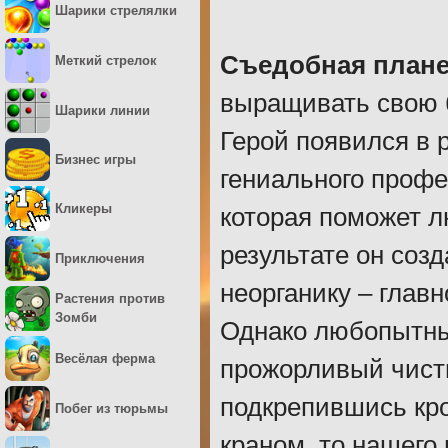
Шарики стрелялки
Съедобная плане
Меткий стрелок
выращивать свою б
Шарики линии
Герой появился в 
Бизнес игры
гениального профе
Кликеры
которая поможет л
результате он соз
Приключения
неорганику – глав
Растения против
Зомби
Однако любопытный
Весёлая ферма
прожорливый чисти
подкрепившись кро
Побег из тюрьмы
краном, то нашего 