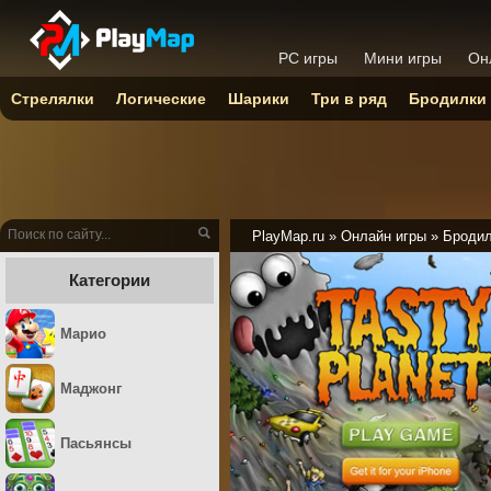
PC игры
Мини игры
Он
Стрелялки
Логические
Шарики
Три в ряд
Бродилки
PlayMap.ru
»
Онлайн игры
»
Броди
Категории
Марио
Маджонг
Пасьянсы