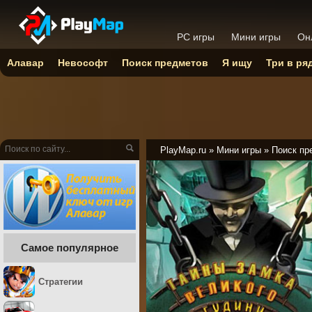
PC игры
Мини игры
Он
Алавар
Невософт
Поиск предметов
Я ищу
Три в ря
PlayMap.ru
»
Мини игры
»
Поиск пр
Самое популярное
Стратегии