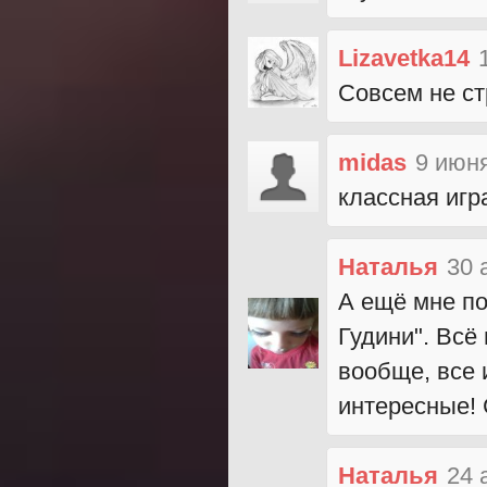
Lizavetka14
Совсем не ст
midas
9 июня
классная игр
Наталья
30 
А ещё мне по
Гудини". Всё 
вообще, все 
интересные! 
Наталья
24 