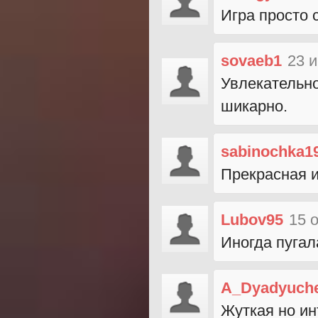
Игра просто 
sovaeb1
23 
Увлекательно
шикарно.
sabinochka1
Прекрасная и
Lubov95
15 
Иногда пугала
A_Dyadyuch
Жуткая но ин