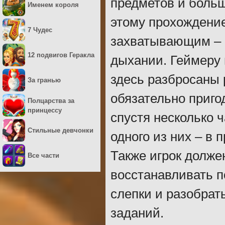
предметов и больш
Именем короля
этому прохождение
7 Чудес
захватывающим – 
12 подвигов Геракла
дыхании. Геймеру 
здесь разбросаны 
За гранью
обязательно приго
Полцарства за
принцессу
спустя несколько 
Стильные девчонки
одного из них – в 
Также игрок долже
Все части
восстанавливать 
слепки и разобрат
заданий.