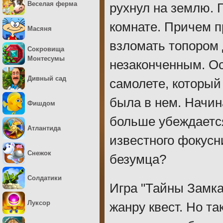
Веселая ферма
рухнул на землю. 
комнате. Причем п
Масяня
взломать топором 
Сокровища
Монтесумы
незаконченным. О
Дивный сад
самолете, который
была в нем. Начин
Фишдом
больше убеждается
Атлантида
известного фокусн
Снежок
безумца?
Солдатики
Игра "Тайны Замка
Луксор
жанру квест. Но та