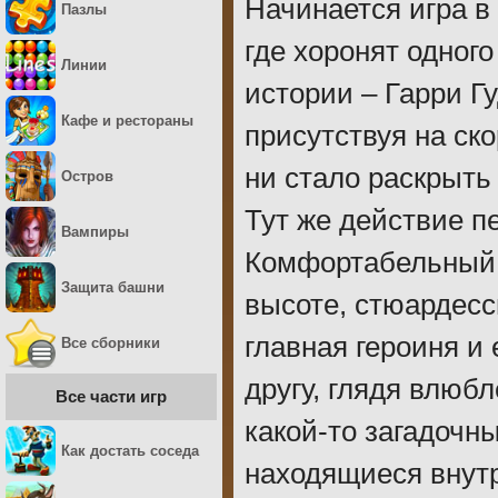
Начинается игра в
Пазлы
где хоронят одног
Линии
истории – Гарри Г
Кафе и рестораны
присутствуя на ск
ни стало раскрыть
Остров
Тут же действие пе
Вампиры
Комфортабельный 
Защита башни
высоте, стюардесс
главная героиня и 
Все сборники
другу, глядя влюб
Все части игр
какой-то загадочн
Как достать соседа
находящиеся внутр