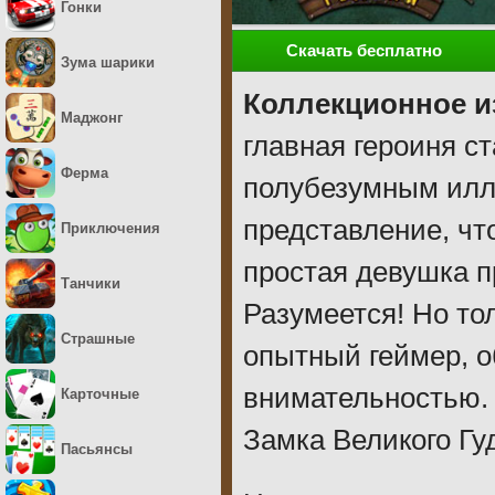
Гонки
Скачать бесплатно
Зума шарики
Коллекционное и
Маджонг
главная героиня с
Ферма
полубезумным илл
представление, чт
Приключения
простая девушка п
Танчики
Разумеется! Но то
Страшные
опытный геймер, 
внимательностью.
Карточные
Замка Великого Гу
Пасьянсы