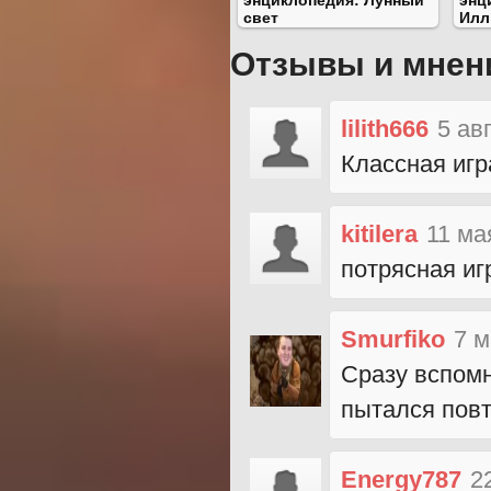
энциклопедия: Лунный
энц
свет
Илл
Отзывы и мнен
lilith666
5 ав
Классная игр
kitilera
11 ма
потрясная иг
Smurfiko
7 м
Сразу вспомн
пытался повт
Energy787
2