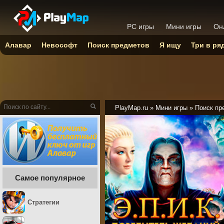
PC игры
Мини игры
Он
Алавар
Невософт
Поиск предметов
Я ищу
Три в ря
PlayMap.ru
»
Мини игры
»
Поиск пр
Самое популярное
Стратегии