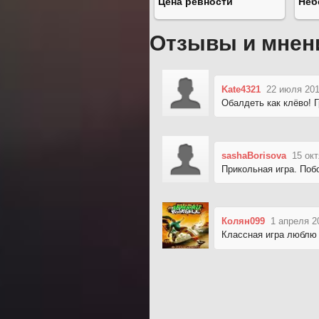
Цена ревности
Неб
Отзывы и мнен
Kate4321
22 июля 201
Обалдеть как клёво! 
sashaBorisova
15 окт
Прикольная игра. Поб
Колян099
1 апреля 2
Классная игра люблю