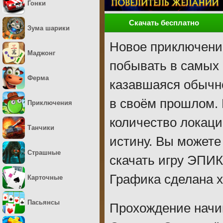
Гонки
Скачать бесплатно
Зума шарики
Новое приключени
Маджонг
побывать в самых 
Ферма
казавшаяся обычно
в своём прошлом. 
Приключения
количество локаци
Танчики
истину. Вы можете
Страшные
скачать игру ЭПИ
Графика сделана х
Карточные
Пасьянсы
Прохождение начин