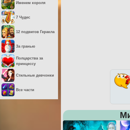
Именем короля
7 Чудес
12 подвигов Геракла
За гранью
Полцарства за
принцессу
Стильные девчонки
Все части
М