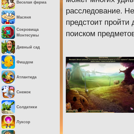
Веселая ферма
расследование. Не
Масяня
предстоит пройти д
Сокровища
поиском предметов
Монтесумы
Дивный сад
Фишдом
Атлантида
Снежок
Солдатики
Луксор