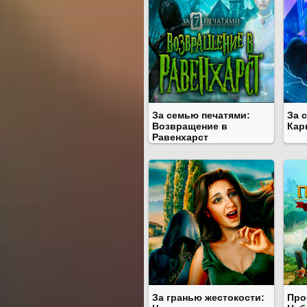
За семью печатями:
За 
Возвращение в
Кар
Равенхарст
За гранью жестокости:
Про