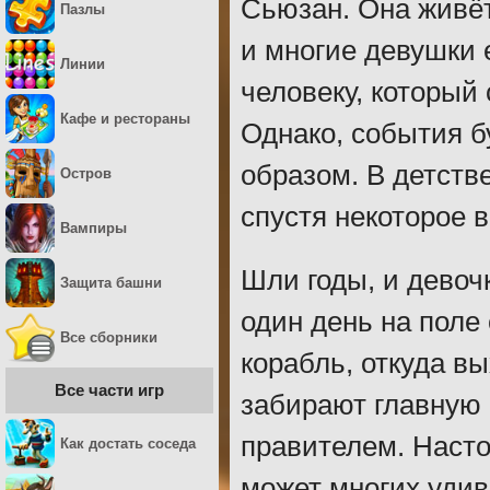
Сьюзан. Она живёт
Пазлы
и многие девушки 
Линии
человеку, который
Кафе и рестораны
Однако, события б
образом. В детств
Остров
спустя некоторое 
Вампиры
Шли годы, и девоч
Защита башни
один день на поле
Все сборники
корабль, откуда в
Все части игр
забирают главную 
правителем. Наст
Как достать соседа
может многих удив