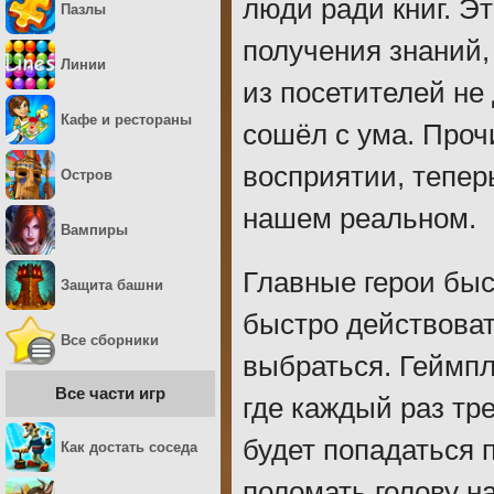
люди ради книг. Э
Пазлы
получения знаний,
Линии
из посетителей не
Кафе и рестораны
сошёл с ума. Проч
восприятии, тепе
Остров
нашем реальном.
Вампиры
Главные герои быс
Защита башни
быстро действоват
Все сборники
выбраться. Геймп
Все части игр
где каждый раз тр
будет попадаться 
Как достать соседа
поломать голову на