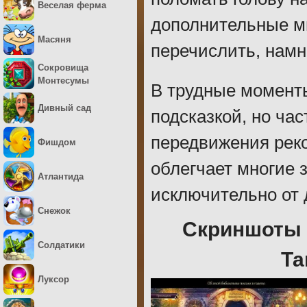
Веселая ферма
дополнительные ми
Масяня
перечислить, намн
Сокровища
Монтесумы
В трудные момент
Дивный сад
подсказкой, но час
передвижения реко
Фишдом
облегчает многие 
Атлантида
исключительно от 
Снежок
Скриншоты 
Солдатики
Та
Луксор