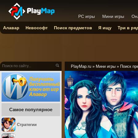
PC игры
Мини игры
Он
Алавар
Невософт
Поиск предметов
Я ищу
Три в ря
PlayMap.ru
»
Мини игры
»
Поиск пр
Самое популярное
Стратегии