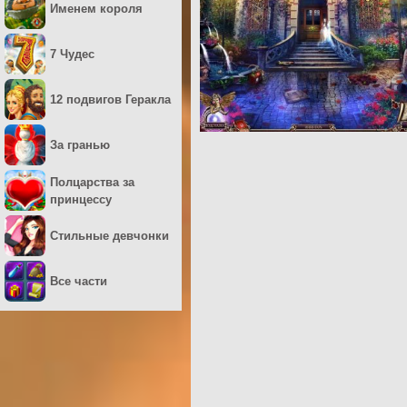
Именем короля
7 Чудес
12 подвигов Геракла
За гранью
Полцарства за
принцессу
Стильные девчонки
Все части