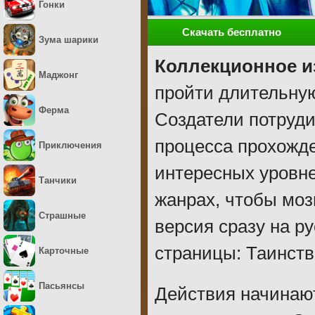
Гонки
Скачать бесплатно
Зума шарики
Коллекционное и
Маджонг
пройти длительну
Ферма
Создатели потруди
процесса прохожде
Приключения
интересных уровне
Танчики
жанрах, чтобы моз
Страшные
версия сразу на р
страницы: Таинств
Карточные
Пасьянсы
Действия начинают