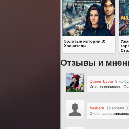
Золотые истории 3:
Ужа
Хранители
гор
Стр
Отзывы и мнен
Queen_Lydia
9 ноябр
Игра понравилась. Оч
fresbern
19 апреля 20
Очень завораживающ