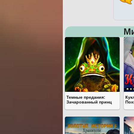
М
Темные предания:
Кук
Зачарованный принц
Пох