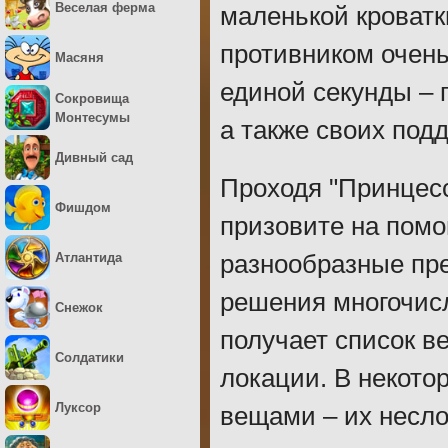
Веселая ферма
маленькой кроватк
противником очень
Масяня
единой секунды – п
Сокровища
Монтесумы
а также своих под
Дивный сад
Проходя "Принцесс
Фишдом
призовите на пом
Атлантида
разнообразные пр
решения многочисл
Снежок
получает список в
Солдатики
локации. В некото
Луксор
вещами – их несло