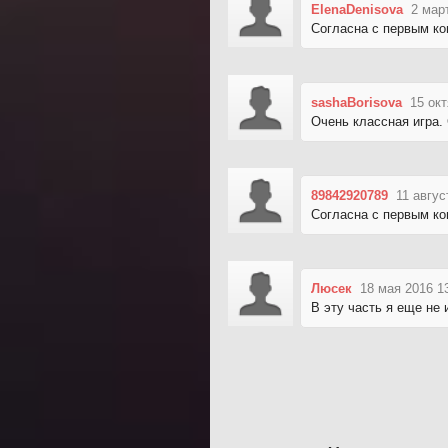
ElenaDenisova
2 мар
Согласна с первым ком
sashaBorisova
15 окт
Очень классная игра.
89842920789
11 авгус
Согласна с первым ком
Люсек
18 мая 2016 1
В эту часть я еще не 