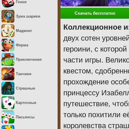
Гонки
Скачать бесплатно
Зума шарики
Коллекционное и
Маджонг
двух сотен уровне
Ферма
героини, с которо
части игры. Велик
Приключения
квестом, сдобренн
Танчики
прохождение особ
Страшные
принцессу Изабелл
путешествие, чтоб
Карточные
только похитили е
Пасьянсы
королевства страш