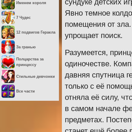
сундуке детских и
Именем короля
Явно темное колд
7 Чудес
помещения от зла. 
12 подвигов Геракла
упрощает поиск.
За гранью
Разумеется, принц
Полцарства за
одиночестве. Комп
принцессу
давняя спутница г
Стильные девчонки
только с её помощ
Все части
отняла её силу, ч
в самом начале фе
предметах. Постеп
станет ещё более п