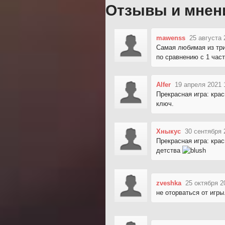
Отзывы и мнен
mawenss
25 августа 
Самая любимая из три
по сравнению с 1 час
Alfer
19 апреля 2021 
Прекрасная игра: кра
ключ.
Хныкус
30 сентября 
Прекрасная игра: кра
детства
zveshka
25 октября 2
не оторваться от игры