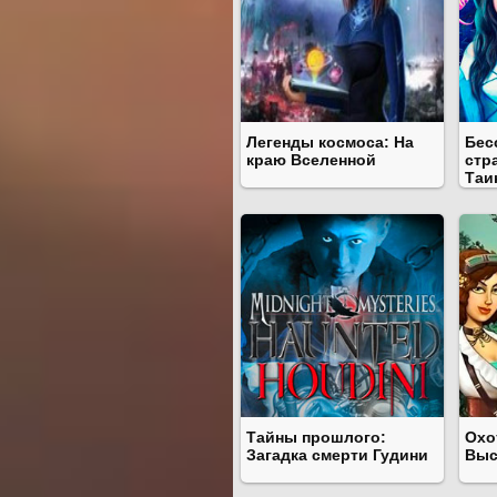
Легенды космоса: На
Бес
краю Вселенной
стр
Таи
биб
Тайны прошлого:
Охо
Загадка смерти Гудини
Выс