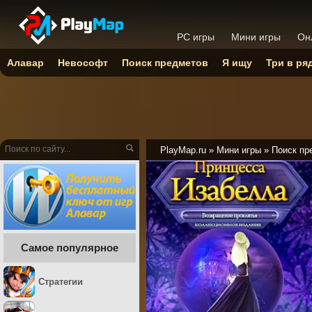
PC игры
Мини игры
Он
Алавар
Невософт
Поиск предметов
Я ищу
Три в ря
PlayMap.ru
»
Мини игры
»
Поиск пр
Самое популярное
Стратегии