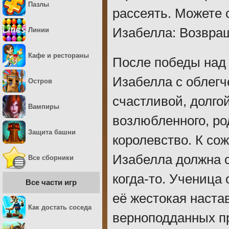
Пазлы
рассеять. Можете 
Изабелла: Возвращ
Линии
Кафе и рестораны
После победы над 
Изабелла с облегч
Остров
счастливой, долго
Вампиры
возлюбленного, ро
Защита башни
королевство. К со
Изабелла должна 
Все сборники
когда-то. Ученица
Все части игр
её жестокая наста
Как достать соседа
верноподданных пр