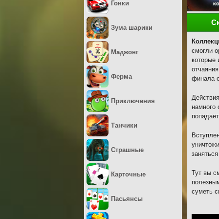
Гонки
С
Зума шарики
Коллекц
смогли о
Маджонг
которые 
отчаяния
Ферма
финала о
Действия
Приключения
намного 
попадает
Танчики
Вступлен
уничтожи
Страшные
заняться
Тут вы с
Карточные
полезным
суметь с
Пасьянсы