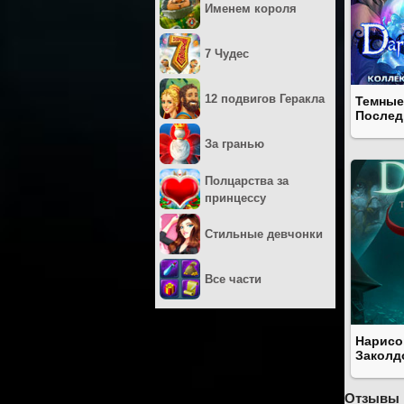
Именем короля
7 Чудес
12 подвигов Геракла
Темные
Послед
За гранью
Полцарства за
принцессу
Стильные девчонки
Все части
Нарисо
Заколд
Отзывы 