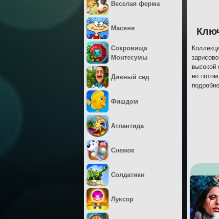
Веселая ферма
Масяня
Ключ
Сокровища
Коллекци
Монтесумы
зарисово
высокой 
но потом
Дивный сад
подробно
Фишдом
Атлантида
Снежок
Солдатики
Луксор