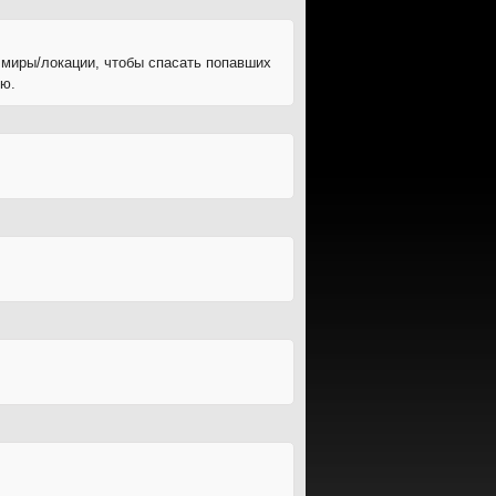
е миры/локации, чтобы спасать попавших
ую.