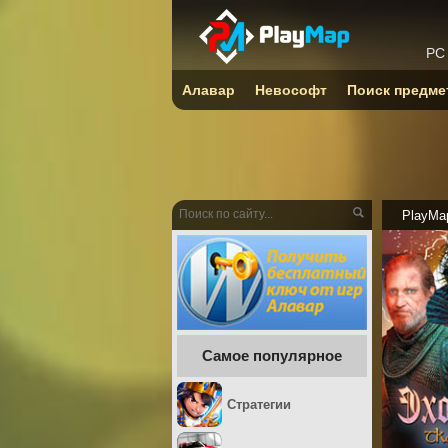
PC
Алавар
Невософт
Поиск предме
PlayMa
Самое популярное
Стратегии