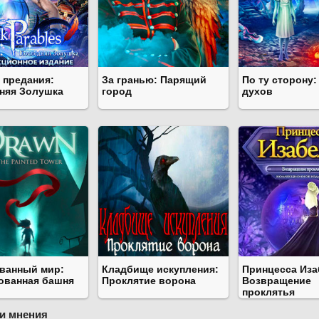
 предания:
За гранью: Парящий
По ту сторону
няя Золушка
город
духов
ванный мир:
Кладбище искупления:
Принцесса Иза
ованная башня
Проклятие ворона
Возвращение
проклятья
и мнения