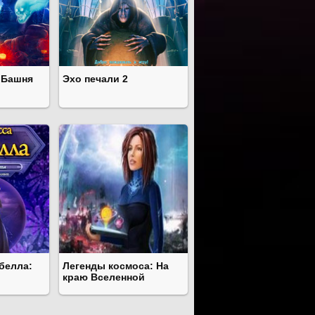
: Башня
Эхо печали 2
белла:
Легенды космоса: На
краю Вселенной