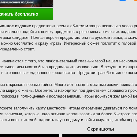
качать бесплатно
ионное издание
предоставит всем любителям жанра несколько часов у
ригинально подойти к поиску предметов с решением логических задачек
игроки ожидают. Полная версия предоставлена на русском языке, а скач
 можно бесплатно и сразу играть. Интересный сюжет поглотит с головой
пределённо стоит.
 начинаются с того, что любознательный главный герой нашёл нескольк
сильнее, чем можно было предположить изначально. В результате открыл
 в странное заколдованное королевство. Предстоит разобраться со всем
ие открывает первые тайны. Много лет назад в местные земли пришла 
ла мирную жизнь. Все жители находятся под действием страшного прокл
 поиском и полноценными исследованиями, чтобы добиться желаемой це
можете заполучить карту местности, чтобы оперативно двигаться по лок
и записями, которые надо активно использовать для более быстрого пр
пасти всех жителей, одолеть злую ведьму и найти амулеты, чтобы верну
Скриншоты