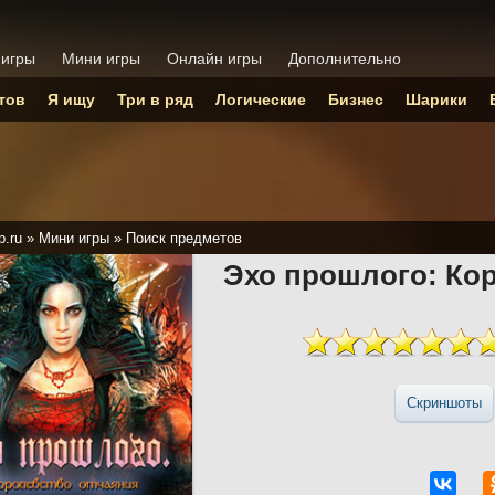
 игры
Мини игры
Онлайн игры
Дополнительно
тов
Я ищу
Три в ряд
Логические
Бизнес
Шарики
p.ru
»
Мини игры
»
Поиск предметов
Эхо прошлого: Ко
Скриншоты