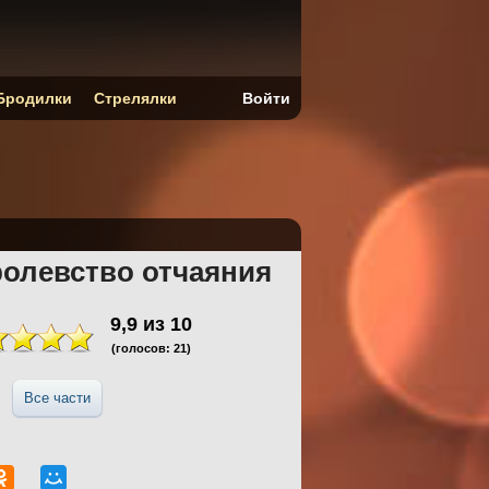
Бродилки
Стрелялки
Войти
ролевство отчаяния
9,9
из
10
(голосов:
21
)
Все части