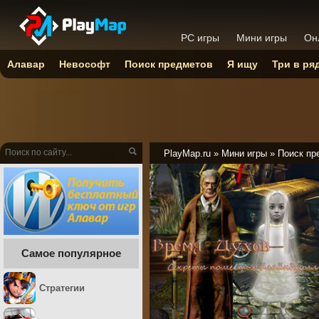
PC игры
Мини игры
Он
Алавар
Невософт
Поиск предметов
Я ищу
Три в ря
PlayMap.ru
»
Мини игры
»
Поиск пр
Самое популярное
Стратегии