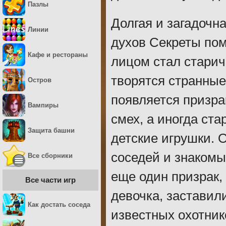
Пазлы
Долгая и загадочн
Линии
духов Секреты по
Кафе и рестораны
лицом стал старич
творятся странные
Остров
появляется призра
Вампиры
смех, а иногда ст
Защита башни
детские игрушки. 
соседей и знакомы
Все сборники
еще один призрак,
Все части игр
девочка, заставил
Как достать соседа
известных охотник