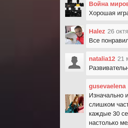
Война миро
Хорошая игра
Halez
26 окт
Все понравил
natalia12
21 
Развивательн
gusevaelena
Изначально и
слишком част
каждые 30 се
настолько ме