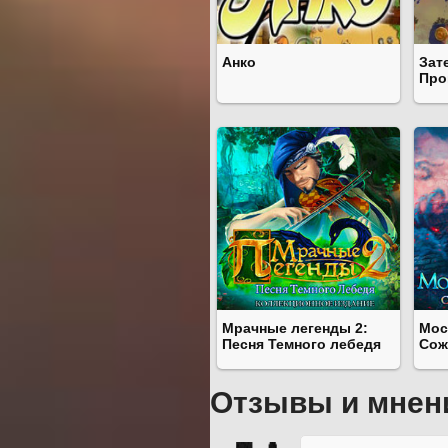
Анко
Зат
Про
Мрачные легенды 2:
Мос
Песня Темного лебедя
Сож
Отзывы и мнен