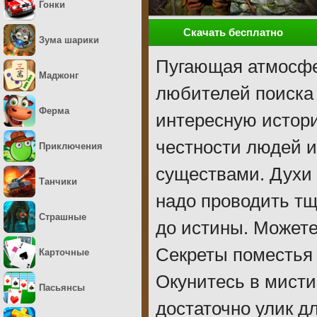
Гонки
Скачать бесплатно
Зума шарики
Пугающая атмосфе
Маджонг
любителей поиска 
Ферма
интересную истори
честности людей и
Приключения
существами. Духи 
Танчики
надо проводить тщ
Страшные
до истины. Можете
Секреты поместья 
Карточные
Окунитесь в мисти
Пасьянсы
достаточно улик д