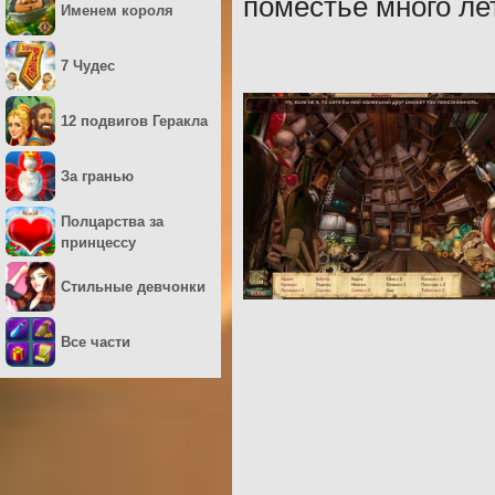
поместье много лет
Именем короля
7 Чудес
12 подвигов Геракла
За гранью
Полцарства за
принцессу
Стильные девчонки
Все части