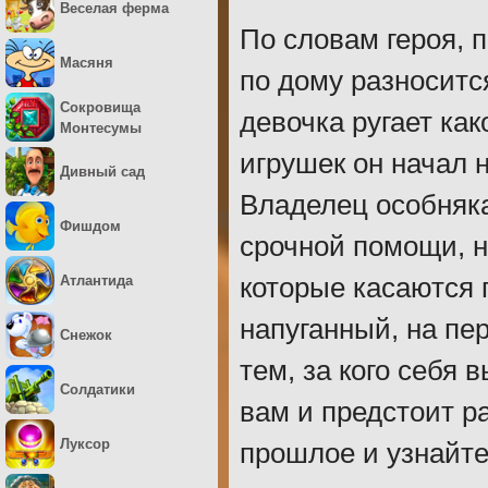
Веселая ферма
По словам героя, 
Масяня
по дому разноситс
Сокровища
девочка ругает ка
Монтесумы
игрушек он начал 
Дивный сад
Владелец особняка
Фишдом
срочной помощи, н
Атлантида
которые касаются 
напуганный, на пе
Снежок
тем, за кого себя 
Солдатики
вам и предстоит р
Луксор
прошлое и узнайте