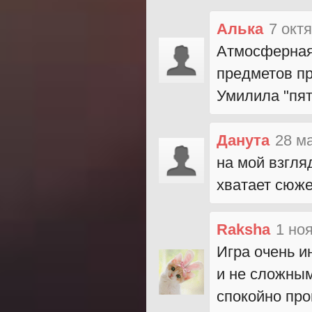
Алька
7 окт
Атмосферная 
предметов пр
Умилила "пя
Данута
28 м
на мой взгля
хватает сюже
Raksha
1 но
Игра очень и
и не сложным
спокойно про