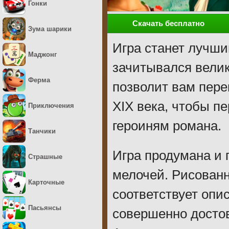
Гонки
Скачать бесплатно
Зума шарики
Игра станет лучши
Маджонг
зачитывался велик
Ферма
позволит вам пер
XIX века, чтобы п
Приключения
героиням романа.
Танчики
Игра продумана и 
Страшные
мелочей. Рисованн
Карточные
соответствует опи
Пасьянсы
совершенно достов