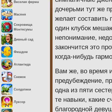
Веселая ферма
дочерьми тут же п
Масяня
желает составить 
Сокровища
один клубок мешаю
Монтесумы
непонимание, недо
Дивный сад
закончится это пр
Фишдом
когда-нибудь гармо
Атлантида
Вам же, во время 
Снежок
предубеждение, пр
одна из пяти сесте
Солдатики
те навыки, какие 
Луксор
благородной девуш