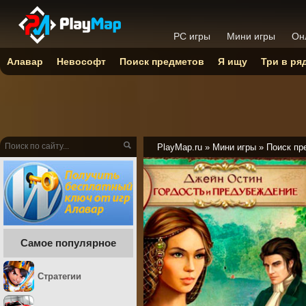
PC игры
Мини игры
Он
Алавар
Невософт
Поиск предметов
Я ищу
Три в ря
PlayMap.ru
»
Мини игры
»
Поиск пр
Самое популярное
Стратегии