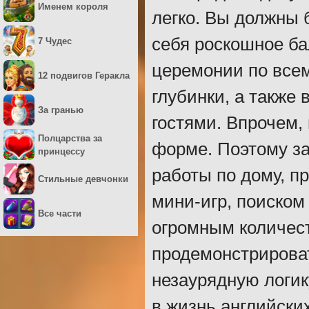
Именем короля
легко. Вы должны 
себя роскошное ба
7 Чудес
церемонии по все
12 подвигов Геракла
глубинки, а также
За гранью
гостями. Впрочем, 
Полцарства за
форме. Поэтому за
принцессу
работы по дому, п
Стильные девчонки
мини-игр, поиском
Все части
огромным количест
продемонстрироват
незаурядную логику
в жизнь английски