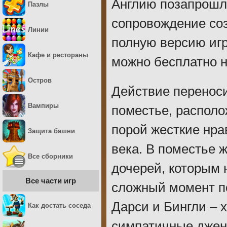
Англию позапрошло
Пазлы
сопровождение со
Линии
полную версию иг
Кафе и рестораны
можно бесплатно н
Остров
Действие перенос
Вампиры
поместье, располо
порой жесткие нра
Защита башни
века. В поместье ж
Все сборники
дочерей, которым н
Все части игр
сложный момент по
Дарси и Бингли – 
Как достать соседа
симпатичные джен