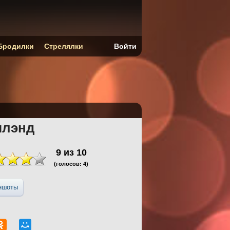
Бродилки
Стрелялки
Войти
млэнд
9
из
10
(голосов:
4
)
ншоты