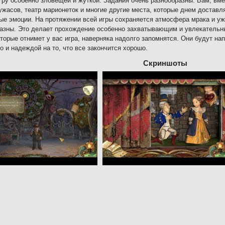
гру особенно зловещей и жуткой. Задания очень разнообразны. Вам, вме
ужасов, театр марионеток и многие другие места, которые днем достав
ые эмоции. На протяжении всей игры сохраняется атмосфера мрака и у
азны. Это делает прохождение особенно захватывающим и увлекательны
оторые отнимет у вас игра, наверняка надолго запомнятся. Они будут н
о и надеждой на то, что все закончится хорошо.
Скриншоты