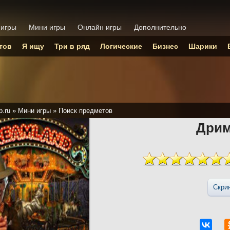
 игры
Мини игры
Онлайн игры
Дополнительно
тов
Я ищу
Три в ряд
Логические
Бизнес
Шарики
p.ru
»
Мини игры
»
Поиск предметов
Дри
Скри