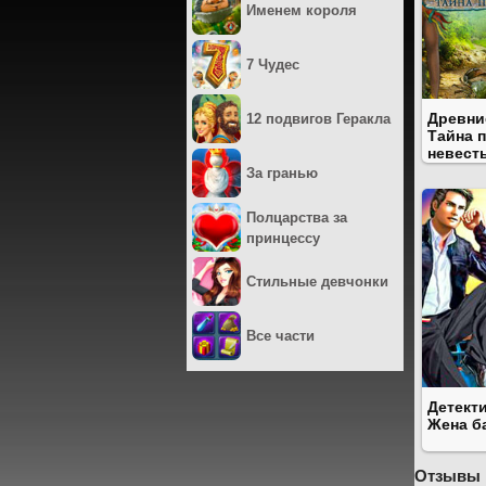
Именем короля
7 Чудес
Древни
12 подвигов Геракла
Тайна 
невест
За гранью
Полцарства за
принцессу
Стильные девчонки
Все части
Детекти
Жена б
Отзывы 