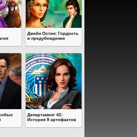
Джейн Остин: Гордость
агия
и предубеждение
особых
Департамент 42:
й
История 9 артефактов