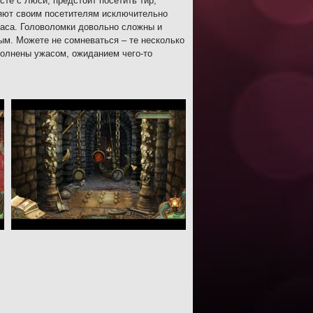
сте с Люси, предстоит посетить тир,
ляют своим посетителям исключительно
жаса. Головоломки довольно сложны и
м. Можете не сомневаться – те несколько
аполнены ужасом, ожиданием чего-то