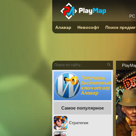
PC
Алавар
Невософт
Поиск предме
PlayMa
Самое популярное
Стратегии