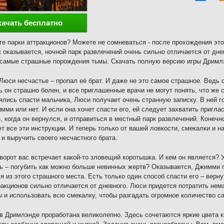
качать бесплатно
е парки аттракционов? Можете не сомневаться - после прохождения эт
к оказывается, ночной парк развлечений очень сильно отличается от дне
самые страшные порождения тьмы. Скачать полную версию игры Дримлэ
Люси несчастье – пропал её брат. И даже не это самое страшное. Ведь
ь он страшно болен, и все приглашенные врачи не могут понять, что же 
ялись спасти мальчика, Люси получает очень странную записку. В ней го
мми или нет. И если она хочет спасти его, ей следует захватить пригла
, когда он вернулся, и отправиться в местный парк развлечений. Конеч
т все эти инструкции. И теперь только от вашей ловкости, смекалки и 
 и выручить своего несчастного брата.
ворот вас встречает какой-то зловещий коротышка. И кем он является
ь – погубить как можно больше невинных жертв? Оказывается, Джимми 
я из этого страшного места. Есть только один способ спасти его – верн
ракционов сильно отличается от дневного. Люси придется потратить не
 и использовать всю смекалку, чтобы разгадать огромное количество с
в Дримлэнде проработана великолепно. Здесь сочетаются яркие цвета к