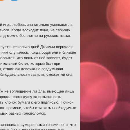
ой игры любовь значительно уменьшится.
вного. Когда восходит луна, на свободу
нд можно бесплатно на русском языке.
 спустя несколько дней Джимми вернулся.
с ним случилось. Когда родители и близкие
ворится, что лишь от неё зависит, будет
сительный билет, который был при
но, отважная девочка не раздумывая
наблюдательности зависит, сможет ли она
? Уж не воплощение ли Зла, имеющее лишь
продал свою душу за возможность
уть клочок бумаги с его подписью. Ночной
мало времени, чтобы отыскать необходимые
амых разных головоломок.
арнавала с сумеречными тонами ночи, что