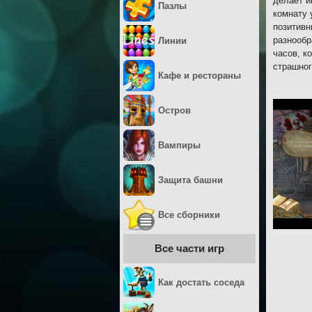
делает и
Пазлы
комнату 
позитивн
разнообр
Линии
часов, к
страшног
Кафе и рестораны
Остров
Вампиры
Защита башни
Все сборники
Все части игр
Как достать соседа