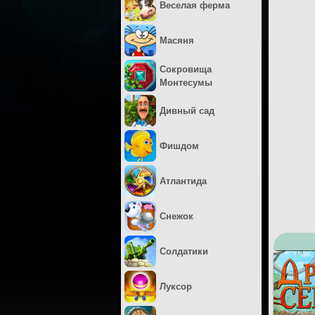
Веселая ферма
Масяня
Сокровища
Монтесумы
Дивный сад
Фишдом
Атлантида
Снежок
Солдатики
Луксор