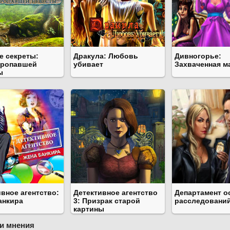
е секреты:
Дракула: Любовь
Дивногорье:
пропавшей
убивает
Захваченная м
ы
вное агентство:
Детективное агентство
Департамент 
анкира
3: Призрак старой
расследовани
картины
и мнения