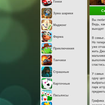
Гонки
С
Зума шарики
Вы любит
Ведь, ка
Маджонг
выходят 
Ферма
В семье 
Но тепер
уже отча
Приключения
жить Джи
мальчике
Танчики
выполняе
спастись
Страшные
У самых 
одну цел
выбратьс
Карточные
парк атт
предметы
Пасьянсы
Графика 