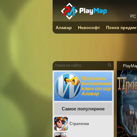
PC
Алавар
Невософт
Поиск предме
PlayMa
Самое популярное
Стратегии