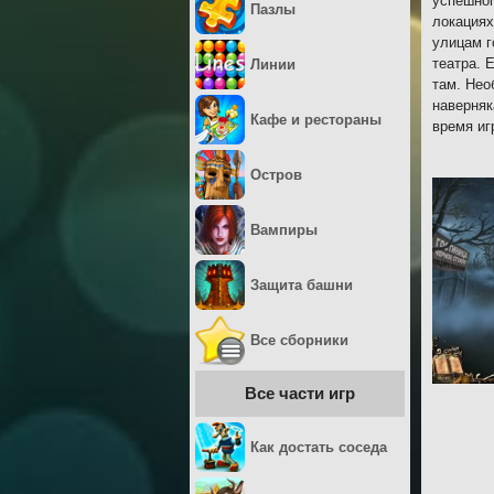
успешног
Пазлы
локациях
улицам г
театра. 
Линии
там. Нео
наверняк
Кафе и рестораны
время иг
Остров
Вампиры
Защита башни
Все сборники
Все части игр
Как достать соседа