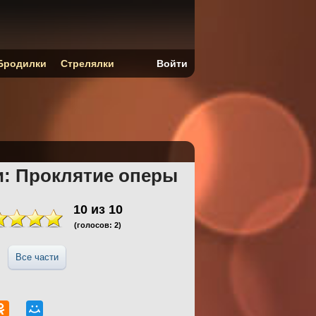
Бродилки
Стрелялки
Войти
и: Проклятие оперы
10
из
10
(голосов:
2
)
Все части