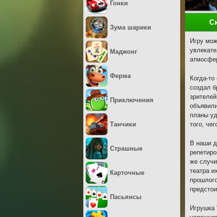
Гонки
С
Зума шарики
Игру мож
увлекате
Маджонг
атмосфер
Ферма
Когда-то
создал б
зрителей
Приключения
объявили
планы уд
Танчики
того, че
В наши д
Страшные
репетиро
же случи
театра и
Карточные
прошлого
предстои
Пасьянсы
Игрушка 