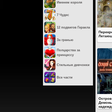
Именем короля
7 Чудес
12 подвигов Геракла
Перекр
Летающ
За гранью
Полцарства за
принцессу
Стильные девчонки
Все части
Остров
Демоны
надеж