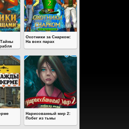
Охотники за Снарком:
 Тайны
На всех парах
рабля
ерме
Нарисованный мир 2:
Побег из тьмы