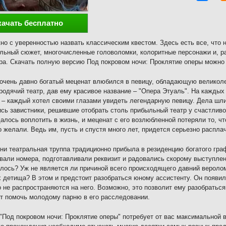
качать бесплатно
но с уверенностью назвать классическим квестом. Здесь есть все, что
льный сюжет, многочисленные головоломки, колоритные персонажи и, ра
а. Скачать полную версию Под покровом ночи: Проклятие оперы можно 
 очень давно богатый меценат влюбился в певицу, обладающую великол
родячий театр, дав ему красивое название – "Опера Этуаль". На каждых
 – каждый хотел своими глазами увидеть легендарную певицу. Дела шли
сь завистники, решившие отобрать столь прибыльный театр у счастливо
алось воплотить в жизнь, и меценат с его возлюбленной потеряли то, чт
го желали. Ведь им, пусть и спустя много лет, придется серьезно расплач
ни театральная труппа традиционно прибыла в резиденцию богатого гра
вали номера, подготавливали реквизит и радовались скорому выступлен
лось? Уж не является ли причиной всего происходящего давний вероло
х детища? В этом и предстоит разобраться юному ассистенту. Он появил
 не распространяются на него. Возможно, это позволит ему разобратьс
т помочь молодому парню в его расследовании.
"Под покровом ночи: Проклятие оперы" потребует от вас максимальной 