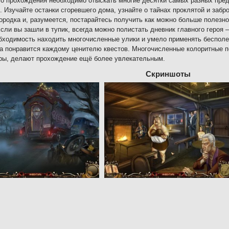
о прохождения необходимо отыскать многие десятки самых разных пред
. Изучайте останки сгоревшего дома, узнайте о тайнах проклятой и забр
ородка и, разумеется, постарайтесь получить как можно больше полезн
Если вы зашли в тупик, всегда можно полистать дневник главного героя 
бходимость находить многочисленные улики и умело применять бесполе
а понравится каждому ценителю квестов. Многочисленные колоритные п
ры, делают прохождение ещё более увлекательным.
Скриншоты