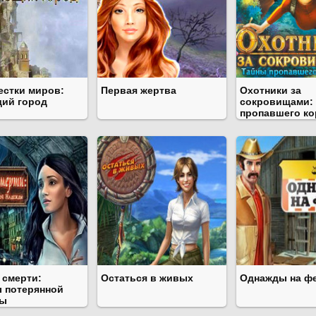
естки миров:
Первая жертва
Охотники за
ий город
сокровищами:
пропавшего ко
 смерти:
Остаться в живых
Однажды на ф
 потерянной
ды