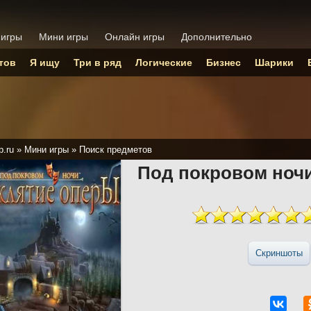
 игры
Мини игры
Онлайн игры
Дополнительно
тов
Я ищу
Три в ряд
Логические
Бизнес
Шарики
p.ru
»
Мини игры
»
Поиск предметов
Под покровом ноч
Скриншоты