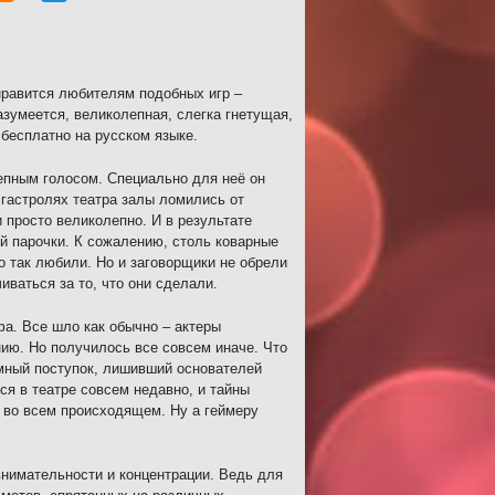
 нравится любителям подобных игр –
зумеется, великолепная, слегка гнетущая,
бесплатно на русском языке.
епным голосом. Специально для неё он
 гастролях театра залы ломились от
 просто великолепно. И в результате
й парочки. К сожалению, столь коварные
о так любили. Но и заговорщики не обрели
иваться за то, что они сделали.
фа. Все шло как обычно – актеры
ию. Но получилось все совсем иначе. Что
мный поступок, лишивший основателей
ся в театре совсем недавно, и тайны
я во всем происходящем. Ну а геймеру
внимательности и концентрации. Ведь для