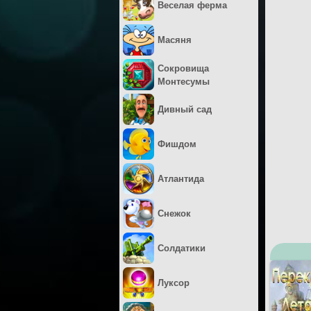
Веселая ферма
Масяня
Сокровища
Монтесумы
Дивный сад
Фишдом
Атлантида
Снежок
Солдатики
Луксор