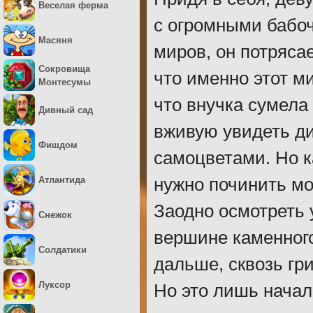
Веселая ферма
с огромными бабо
Масяня
миров, он потряса
Сокровища
что именно этот ми
Монтесумы
что внучка сумела
Дивный сад
вживую увидеть д
Фишдом
самоцветами. Но к
Атлантида
нужно починить мо
Заодно осмотреть 
Снежок
вершине каменного
Солдатики
дальше, сквозь гри
Луксор
Но это лишь начал