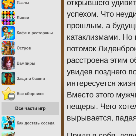
открывшего удиви
Пазлы
успехом. Что неуд
Линии
прошлым, а будущ
Кафе и рестораны
катаклизмами. Но 
потомок Лиденброк
Остров
расстроена этим о
Вампиры
увидев позднего п
Защита башни
интересуется жиз
Вместо этого мужч
Все сборники
пещеры. Чего хоте
Все части игр
вырывается, падая
Как достать соседа
Придя в себя, дев