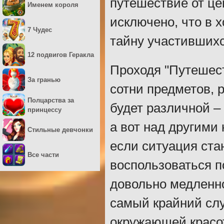
путешествие от це
Именем короля
исключено, что в 
7 Чудес
тайну участившихс
12 подвигов Геракла
Проходя "Путешест
За гранью
сотни предметов, 
Полцарства за
будет различной –
принцессу
а вот над другими
Стильные девчонки
если ситуация ста
Все части
воспользоваться п
довольно медленно
самый крайний слу
окружающей красо