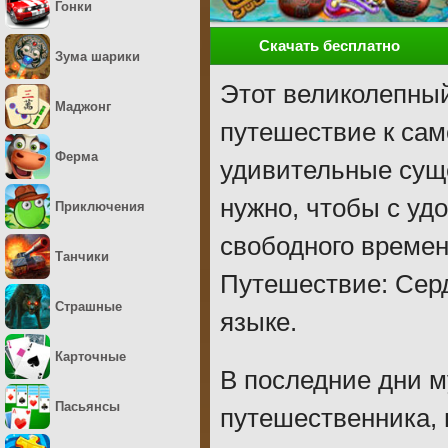
Гонки
Скачать бесплатно
Зума шарики
Этот великолепный
Маджонг
путешествие к са
Ферма
удивительные суще
нужно, чтобы с уд
Приключения
свободного време
Танчики
Путешествие: Сер
Страшные
языке.
Карточные
В последние дни м
Пасьянсы
путешественника, 