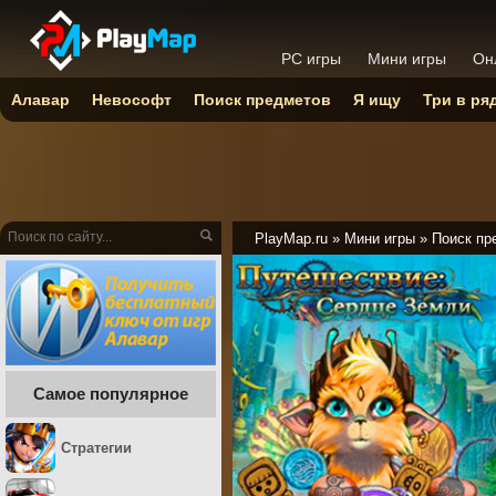
PC игры
Мини игры
Он
Алавар
Невософт
Поиск предметов
Я ищу
Три в ря
PlayMap.ru
»
Мини игры
»
Поиск пр
Самое популярное
Стратегии