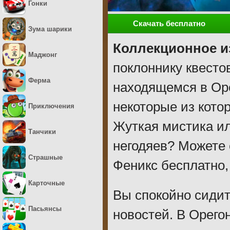
Гонки
Скачать бесплатно
Зума шарики
Коллекционное и
Маджонг
поклоннику квесто
Ферма
находящемся в Оре
некоторые из кото
Приключения
Жуткая мистика ил
Танчики
негодяев? Можете 
Страшные
Феникс бесплатно, 
Карточные
Вы спокойно сидит
Пасьянсы
новостей. В Орего