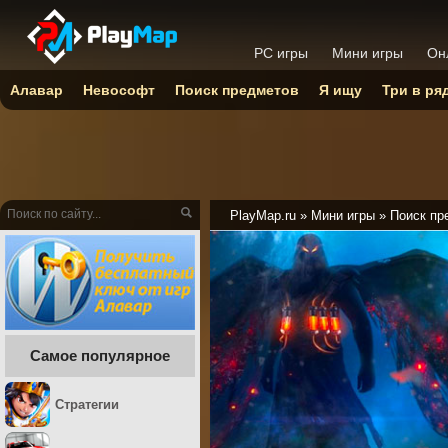
PC игры
Мини игры
Он
Алавар
Невософт
Поиск предметов
Я ищу
Три в ря
PlayMap.ru
»
Мини игры
»
Поиск пр
Самое популярное
Стратегии