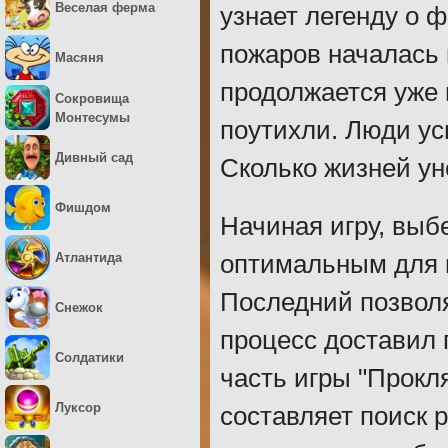
Веселая ферма
узнает легенду о 
пожаров началась 
Масяня
продолжается уже 
Сокровища
Монтесумы
поутихли. Люди ус
Дивный сад
Сколько жизней ун
Фишдом
Начиная игру, выб
Атлантида
оптимальным для в
Последний позволя
Снежок
процесс доставил
Солдатики
часть игры "Прокл
Луксор
составляет поиск