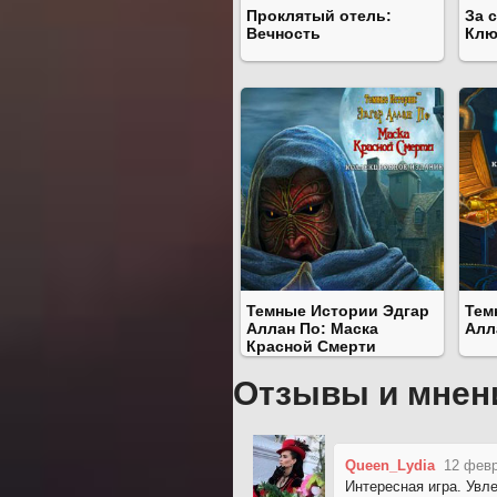
Проклятый отель:
За 
Вечность
Клю
Темные Истории Эдгар
Тем
Аллан По: Маска
Алл
Красной Смерти
Отзывы и мнен
Queen_Lydia
12 февр
Интересная игра. Увл