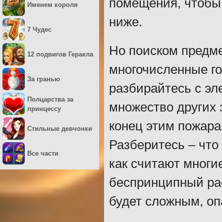
помещения, чтобы 
Именем короля
ниже.
7 Чудес
Но поиском предме
12 подвигов Геракла
многочисленные го
За гранью
разбирайтесь с эл
Полцарства за
множество других 
принцессу
конец этим пожар
Стильные девчонки
Разберитесь – что
Все части
как считают многие
беспринципный ра
будет сложным, о