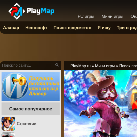
PC игры
Мини игры
Он
Алавар
Невософт
Поиск предметов
Я ищу
Три в ря
PlayMap.ru
»
Мини игры
»
Поиск пр
Самое популярное
Стратегии