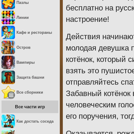
Пазлы
бесплатно на русс
настроение!
Линии
Кафе и рестораны
Действия начинают
молодая девушка п
Остров
котёнок, который 
Вампиры
взять это пушисто
Защита башни
отправляйтесь спа
Забавный котёнок 
Все сборники
человеческим голо
Все части игр
его поручения, тог
Как достать соседа
Оказывается, рожд