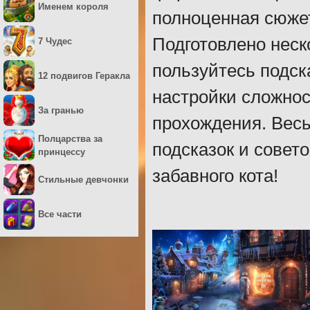
Именем короля
полноценная сюжет
Подготовлено неск
7 Чудес
пользуйтесь подск
12 подвигов Геракла
настройки сложнос
За гранью
прохождения. Весь
Полцарства за
подсказок и совет
принцессу
забавного кота!
Стильные девчонки
Все части