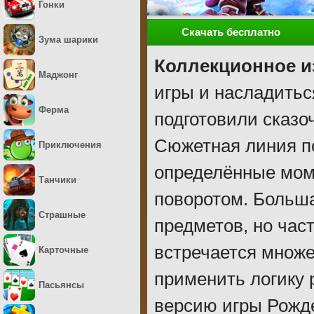
Гонки
Скачать бесплатно
Зума шарики
Коллекционное и
Маджонг
игры и насладитьс
Ферма
подготовили сказо
Сюжетная линия по
Приключения
определённые мом
Танчики
поворотом. Больша
Страшные
предметов, но час
встречается множе
Карточные
применить логику 
Пасьянсы
версию игры Рожде