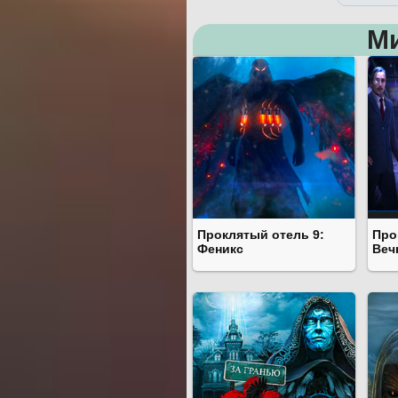
М
Проклятый отель 9:
Про
Феникс
Веч