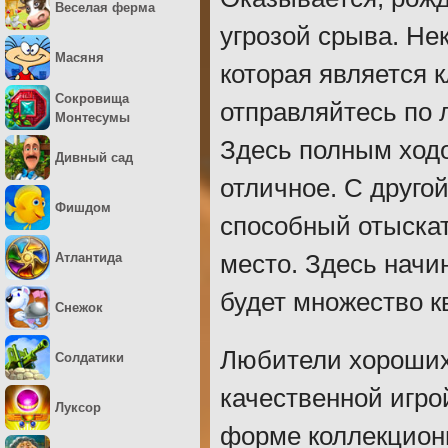
Веселая ферма
угрозой срыва. Не
Масяня
которая является 
Сокровища
отправляйтесь по 
Монтесумы
Здесь полным ходо
Дивный сад
отличное. С друго
Фишдом
способный отыскат
Атлантида
место. Здесь начи
будет множество к
Снежок
Любители хороших 
Солдатики
качественной игрой
Луксор
форме коллекционн