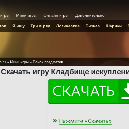
 игры
Мини игры
Онлайн игры
Дополнительно
тов
Я ищу
Три в ряд
Логические
Бизнес
Шарики
p.ru
»
Мини игры
»
Поиск предметов
Скачать игру Кладбище искуплен