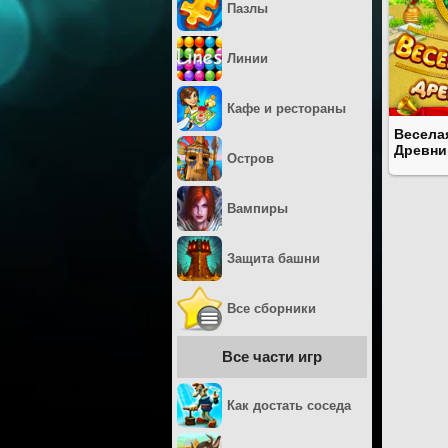
Пазлы
Линии
Кафе и рестораны
Весела
Древни
Остров
Вампиры
Защита башни
Все сборники
Все части игр
Как достать соседа