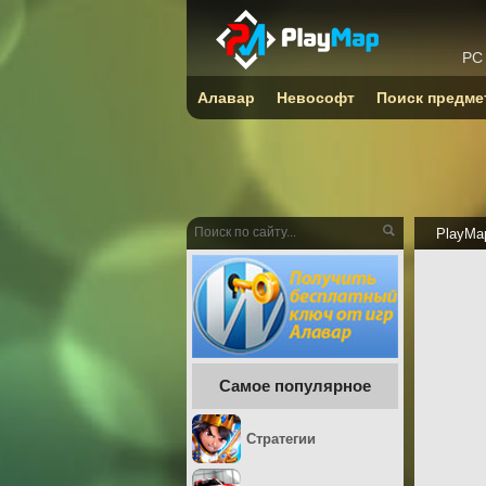
PC
Алавар
Невософт
Поиск предме
PlayMa
Самое популярное
Стратегии