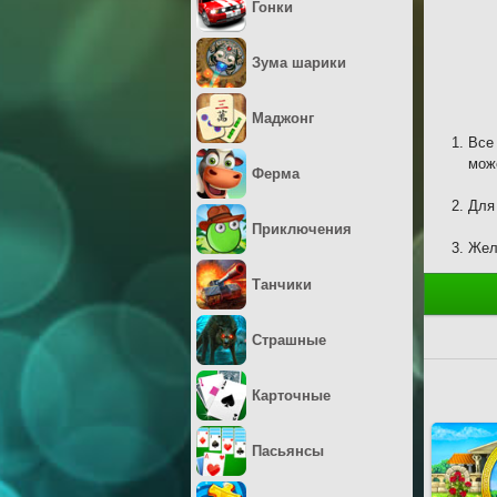
Гонки
Зума шарики
Маджонг
Все
мож
Ферма
Для
Приключения
Жел
Танчики
Страшные
Карточные
Пасьянсы