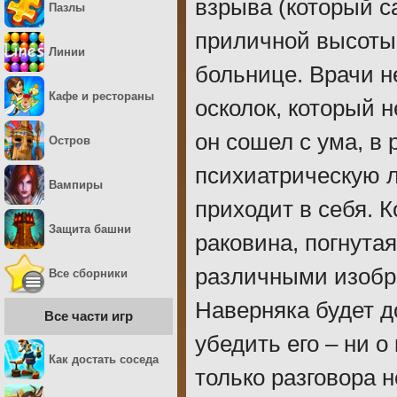
взрыва (который са
Пазлы
приличной высоты,
Линии
больнице. Врачи н
Кафе и рестораны
осколок, который н
он сошел с ума, в
Остров
психиатрическую л
Вампиры
приходит в себя. 
Защита башни
раковина, погнута
различными изобр
Все сборники
Наверняка будет д
Все части игр
убедить его – ни о
Как достать соседа
только разговора 