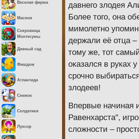
Веселая ферма
давнего злодея Ал
Более того, она об
Масяня
мимолетно упомина
Сокровища
Монтесумы
держали её отца –
Дивный сад
тому же, тот самы
оказался в руках 
Фишдом
срочно выбиратьс
Атлантида
злодеев!
Снежок
Впервые начиная и
Солдатики
Равенхарста", игр
Луксор
сложности – прост