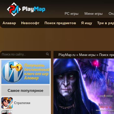
PC игры
Мини игры
Он
Алавар
Невософт
Поиск предметов
Я ищу
Три в ря
PlayMap.ru
»
Мини игры
»
Поиск пр
Самое популярное
Стратегии