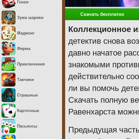
Гонки
Скачать бесплатно
Зума шарики
Коллекционное и
Маджонг
детектив снова во
Ферма
давно начатое рас
знакомыми противн
Приключения
действительно со
Танчики
ли вы помочь дете
Страшные
Скачать полную в
Равенхарста можно
Карточные
Пасьянсы
Предыдущая часть 