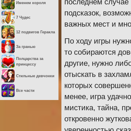
последнем случае 
Именем короля
подсказок, возмож
7 Чудес
важных мест и мно
12 подвигов Геракла
По ходу игры нужн
За гранью
то собираются дово
Полцарства за
другие, нужно либ
принцессу
отыскать в захлам
Стильные девчонки
которых совершенн
Все части
менее, игра удачно
мистика, тайна, п
откровенно жутков
уверенностью сказ