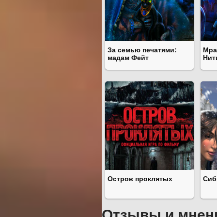
За семью печатями:
Мра
мадам Фейт
Нит
Остров проклятых
Сиб
Отзывы и мнен