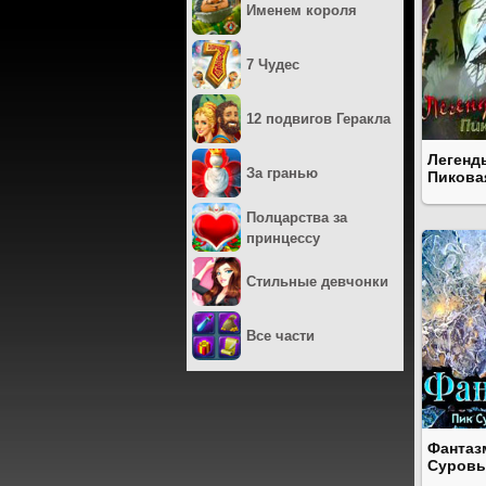
Именем короля
7 Чудес
12 подвигов Геракла
Легенд
За гранью
Пикова
Полцарства за
принцессу
Стильные девчонки
Все части
Фантазм
Суровы