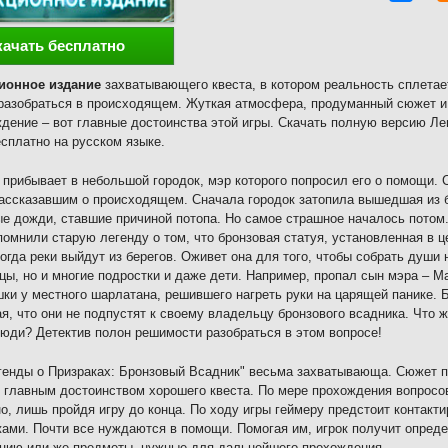
качать бесплатно
ионное издание
захватывающего квеста, в котором реальность сплетает
разобраться в происходящем. Жуткая атмосфера, продуманный сюжет и
дение – вот главные достоинства этой игры. Скачать полную версию Л
сплатно на русском языке.
 прибывает в небольшой городок, мэр которого попросил его о помощи. 
ассказавшим о происходящем. Сначала городок затопила вышедшая из б
е дожди, ставшие причиной потопа. Но самое страшное началось потом
помнили старую легенду о том, что бронзовая статуя, установленная в 
когда реки выйдут из берегов. Оживет она для того, чтобы собрать души
цы, но и многие подростки и даже дети. Например, пропал сын мэра – М
ки у местного шарлатана, решившего нагреть руки на царящей панике. 
я, что они не подпустят к своему владельцу бронзового всадника. Что 
юди? Детектив полон решимости разобраться в этом вопросе!
генды о Призраках: Бронзовый Всадник" весьма захватывающа. Сюжет п
 главным достоинством хорошего квеста. По мере прохождения вопросов
о, лишь пройдя игру до конца. По ходу игры геймеру предстоит контакт
ами. Почти все нуждаются в помощи. Помогая им, игрок получит опред
цию или же предметы, нужные для дальнейшего прохождения.