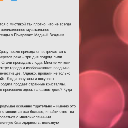
ся с мистикой так плотно, что не всегда
 великолепное музыкальное
егенды о Призраках: Медный Всадник
Сразу после приезда он встречается с
ерегов река – три дня подряд лили
. Стали пропадать люди. Многие жители
центре города и изображающая всадника,
 нечестивцев. Однако, пропали не только
айк. Люди напуганы и покупают
Бродяга продает странные кристаллы,
же произошло здесь на самом деле? Куда
родуман особенно тщательно – именно это
 становится все больше, и найти ответ на
ироваться с многочисленными
еленную благодарность, полезную