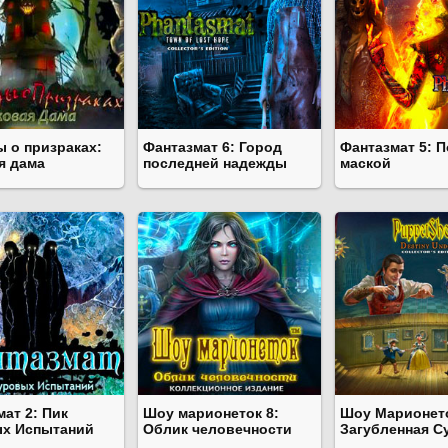
ы о призраках:
Фантазмат 6: Город
Фантазмат 5: 
я дама
последней надежды
маской
ат 2: Пик
Шоу марионеток 8:
Шоу Марионето
х Испытаний
Облик человечности
Загубленная С