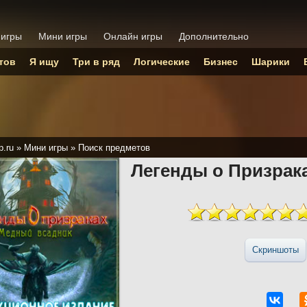
 игры
Мини игры
Онлайн игры
Дополнительно
тов
Я ищу
Три в ряд
Логические
Бизнес
Шарики
p.ru
»
Мини игры
»
Поиск предметов
Легенды о Призрак
Скриншоты