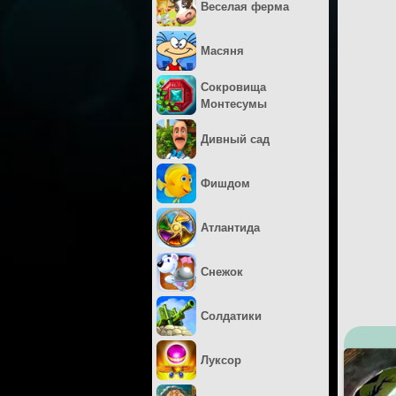
Веселая ферма
Масяня
Сокровища
Монтесумы
Дивный сад
Фишдом
Атлантида
Снежок
Солдатики
Луксор