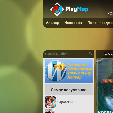
PC
Алавар
Невософт
Поиск предме
PlayMa
Самое популярное
Стратегии