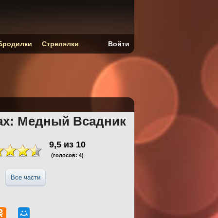
Бродилки
Стрелялки
Войти
ах: Медный Всадник
9,5
из
10
(голосов:
4
)
Все части