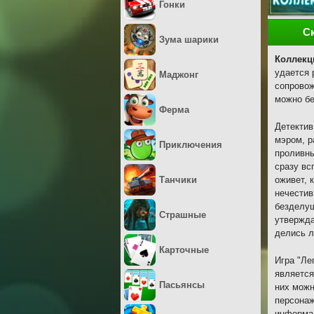
Гонки
С
Зума шарики
Коллекц
удается 
Маджонг
сопровож
можно бе
Ферма
Детектив
мэром, р
Приключения
проливны
сразу вс
Танчики
оживет, 
нечестив
безделуш
Страшные
утвержда
делись л
Карточные
Игра "Ле
является
Пасьянсы
них можн
персонаж
информа