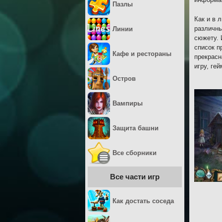
Пазлы
Как и в 
различны
Линии
сюжету. 
список п
Кафе и рестораны
прекрасн
игру, ге
Остров
Вампиры
Защита башни
Все сборники
Все части игр
Как достать соседа