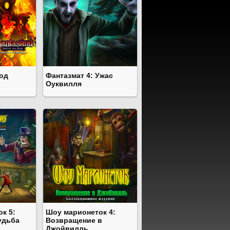
Под
Фантазмат 4: Ужас
Оуквилля
к 5:
Шоу марионеток 4:
удьба
Возвращение в
Джойвилль