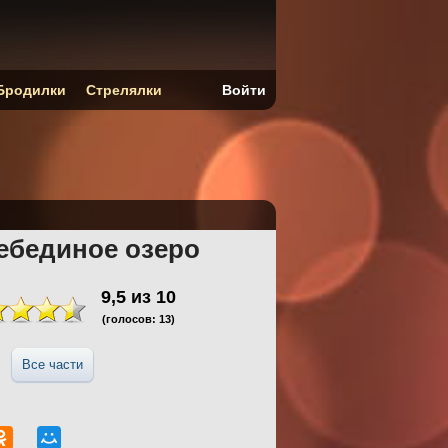
Бродилки
Стрелялки
Войти
ебединое озеро
9,5
из
10
(голосов:
13
)
Все части