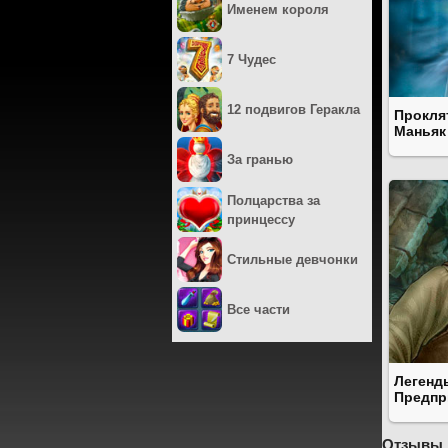
Именем короля
7 Чудес
12 подвигов Геракла
Прокля
Маньяк
За гранью
Полцарства за
принцессу
Стильные девчонки
Все части
Легенд
Предпр
Отзывы 