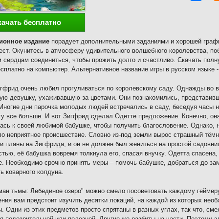
качать бесплатно
ионное издание
порадует дополнительными заданиями и хорошей графи
ест. Окунитесь в атмосферу удивительного волшебного королевства, по
сердцам соединиться, чтобы прожить долго и счастливо. Скачать полн
сплатно на компьютер. Альтернативное название игры в русском языке -
гфрид очень любил прогуливаться по королевскому саду. Однажды во в
ую девушку, ухаживавшую за цветами. Они познакомились, представивши
Многие дни парочка молодых людей встречались в саду, беседуя часы 
гу все больше. И вот Зигфрид сделал Одетте предложение. Конечно, он
ась к своей любимой бабушке, чтобы получить благословение. Однако, 
о неприятное происшествие. Словно из-под земли вырос страшный тёмны
и планы на Зигфрида, и он не должен был жениться на простой садовни
астью, её бабушка вовремя толкнула его, спасая внучку. Одетта спасена
е. Необходимо срочно принять меры – помочь бабушке, добраться до за
ть коварного колдуна.
ман тьмы: Лебединое озеро" можно смело посоветовать каждому геймеру
ния вам предстоит изучить десятки локаций, на каждой из которых нео
. Одни из этих предметов просто спрятаны в разных углах, так что, сме
я подозрительной или полезной. Другие же разбиты на части. Поэтому з