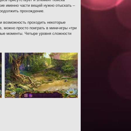
кие именно части вещей нужно отыскать –
продолжить прохождение.
ли возможность проходить некоторые
в, можно просто поиграть в мини-игры «три
жные моменты. Четыре уровня сложности