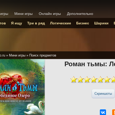
 игры
Мини игры
Онлайн игры
Дополнительно
тов
Я ищу
Три в ряд
Логические
Бизнес
Шарики
p.ru
»
Мини игры
»
Поиск предметов
Роман тьмы: Л
Скриншоты