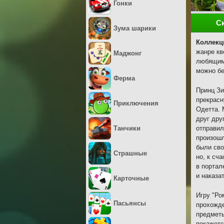
Гонки
С
Зума шарики
Коллекц
жанре кв
Маджонг
любящим 
можно бе
Ферма
Принц Зи
прекрасн
Приключения
Одетта. 
друг дру
Танчики
отправил
произошл
были сво
Страшные
но, к сч
в портал
и наказа
Карточные
Игру "Ро
Пасьянсы
прохожде
предметы
покажетс