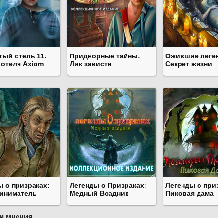
тый отель 11:
Придворные тайны:
Ожившие леген
 отеля Axiom
Лик зависти
Секрет жизни
ы о призраках:
Легенды о Призраках:
Легенды о при
иниматель
Медный Всадник
Пиковая дама
и мнения