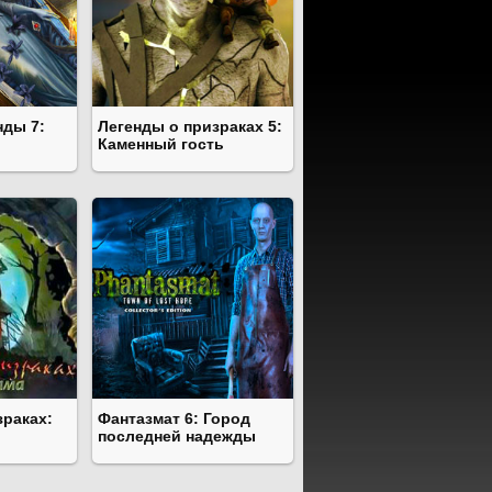
ды 7:
Легенды о призраках 5:
Каменный гость
зраках:
Фантазмат 6: Город
последней надежды