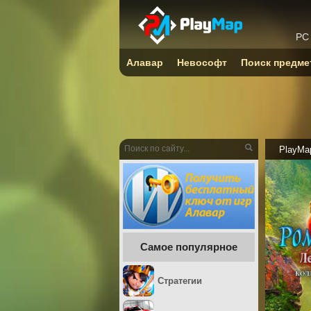
PC
Алавар
Невософт
Поиск предме
PlayMa
Самое популярное
Стратегии