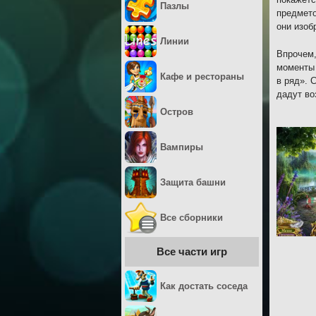
Пазлы
предмето
они изоб
Линии
Впрочем,
моменты 
Кафе и рестораны
в ряд». 
дадут во
Остров
Вампиры
Защита башни
Все сборники
Все части игр
Как достать соседа