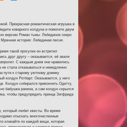
кой. Прекрасная романтическая игрушка в
бедите коварного колдуна и помогите двум
ую версию Роман тьмы: Лебединое озеро
 Мрачная история: Лебединая песня.
ремя такой прогулки он встретил
сь друг другу – оказывается, её звали
напролет. С каждым днем они нравились
а не стала отказываться и немедленно
на пути к старому уютному домику
й колдун Ротбарт. Оказывается, у него
це. Колдун собирался прикончить Одетту,
, но бабушка ранена, а сам колдун скрылся
мка, чтобы предупредить принца Зигфрида
, который любит квесты. Во время
бходимо отыскать многочисленные
ло кликайте по каждой вещи, которая
десь присутствует и элемент поиска