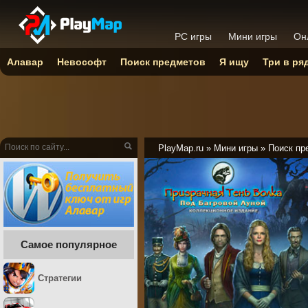
PC игры
Мини игры
Он
Алавар
Невософт
Поиск предметов
Я ищу
Три в ря
PlayMap.ru
»
Мини игры
»
Поиск пр
Самое популярное
Стратегии