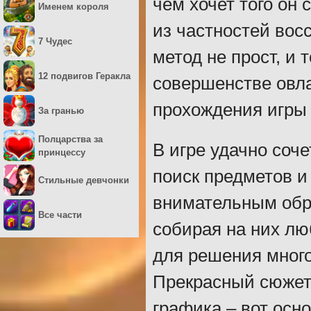
чем хочет того он
Именем короля
из частностей вос
7 Чудес
метод не прост, и
12 подвигов Геракла
совершенстве овла
прохождения игры 
За гранью
Полцарства за
В игре удачно соч
принцессу
поиск предметов и
Стильные девчонки
внимательным обр
Все части
собирая на них лю
для решения много
Прекрасный сюжет,
графика – вот осн