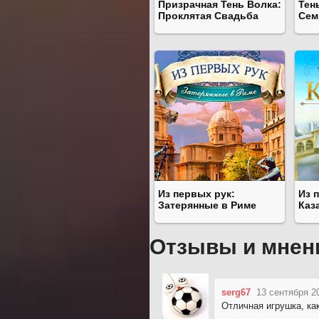
Призрачная Тень Волка:
Тен
Проклятая Свадьба
Сем
Из первых рук:
Из 
Затерянные в Риме
Каз
Отзывы и мнен
serg67
13 сентября 2
Отличная игрушка, как