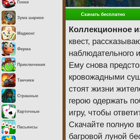
Гонки
Скачать бесплатно
Зума шарики
Коллекционное и
Маджонг
квест, рассказыва
Ферма
наблюдательного и
Ему снова предсто
Приключения
кровожадными суще
Танчики
стоят жизни жител
Страшные
герою одержать по
игру, чтобы ответи
Карточные
Скачайте полную в
Пасьянсы
багровой луной бе