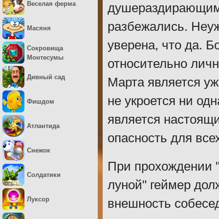
Веселая ферма
душераздирающим в
разбежались. Неу
Масяня
уверена, что да. Б
Сокровища
Монтесумы
относительно личн
Дивный сад
Марта является уж
не укроется ни одн
Фишдом
является настоящ
Атлантида
опасность для всех
Снежок
При прохождении "
Солдатики
луной" геймер дол
Луксор
внешность собесед