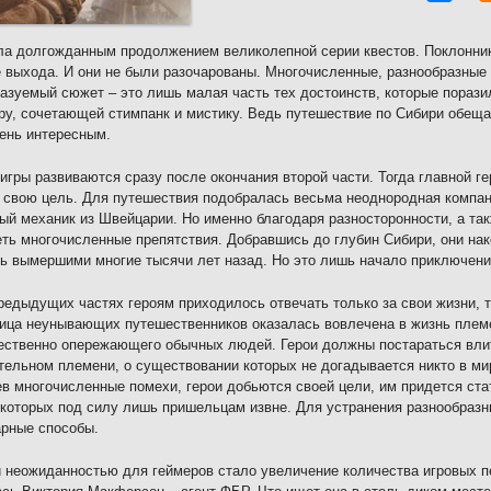
ла долгожданным продолжением великолепной серии квестов. Поклонник
 выхода. И они не были разочарованы. Многочисленные, разнообразные 
азуемый сюжет – это лишь малая часть тех достоинств, которые поразил
у, сочетающей стимпанк и мистику. Ведь путешествие по Сибири обещае
ень интересным.
игры развиваются сразу после окончания второй части. Тогда главной ге
 свою цель. Для путешествия подобралась весьма неоднородная компан
ый механик из Швейцарии. Но именно благодаря разносторонности, а та
ть многочисленные препятствия. Добравшись до глубин Сибири, они нак
ь вымершими многие тысячи лет назад. Но это лишь начало приключени
редыдущих частях героям приходилось отвечать только за свои жизни, то
ица неунывающих путешественников оказалась вовлечена в жизнь племен
ественно опережающего обычных людей. Герои должны постараться влит
тельном племени, о существовании которых не догадывается никто в мир
в многочисленные помехи, герои добьются своей цели, им придется ста
которых под силу лишь пришельцам извне. Для устранения разнообразн
рные способы.
 неожиданностью для геймеров стало увеличение количества игровых п