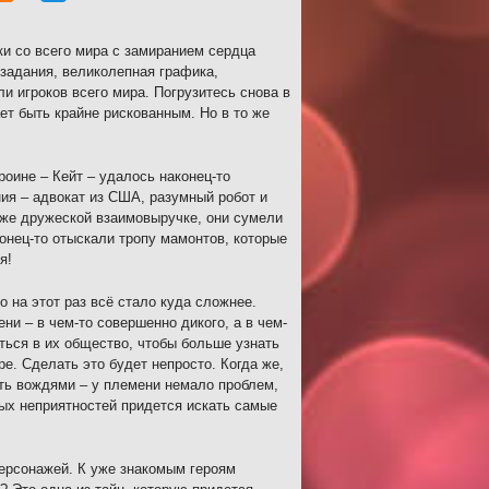
и со всего мира с замиранием сердца
задания, великолепная графика,
и игроков всего мира. Погрузитесь снова в
т быть крайне рискованным. Но в то же
роине – Кейт – удалось наконец-то
ия – адвокат из США, разумный робот и
кже дружеской взаимовыручке, они сумели
онец-то отыскали тропу мамонтов, которые
я!
 на этот раз всё стало куда сложнее.
и – в чем-то совершенно дикого, а в чем-
ься в их общество, чтобы больше узнать
е. Сделать это будет непросто. Когда же,
ть вождями – у племени немало проблем,
ых неприятностей придется искать самые
ерсонажей. К уже знакомым героям