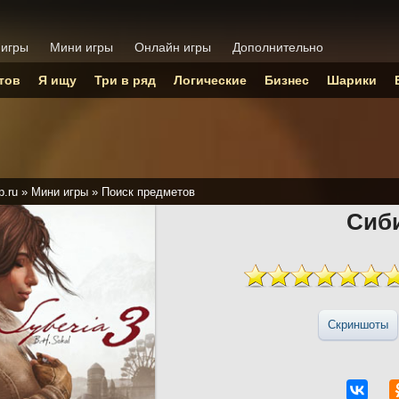
 игры
Мини игры
Онлайн игры
Дополнительно
тов
Я ищу
Три в ряд
Логические
Бизнес
Шарики
p.ru
»
Мини игры
»
Поиск предметов
Сиб
Скриншоты