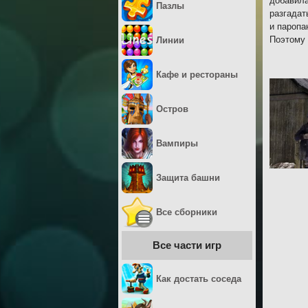
добавила
Пазлы
разгадат
и паропа
Поэтому 
Линии
Кафе и рестораны
Остров
Вампиры
Защита башни
Все сборники
Все части игр
Как достать соседа