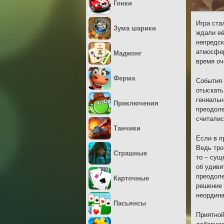
Гонки
Игра ста
Зума шарики
ждали её
непредск
атмосфер
Маджонг
время оч
Ферма
События 
отыскать
гениальн
Приключения
преодоле
считалис
Танчики
Если в п
Ведь тро
Страшные
то – сущ
об удиви
преодоле
Карточные
решение 
неордина
Пасьянсы
Приятной