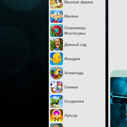
Веселая ферма
Масяня
Сокровища
Монтесумы
Дивный сад
Фишдом
Атлантида
Снежок
Солдатики
Луксор