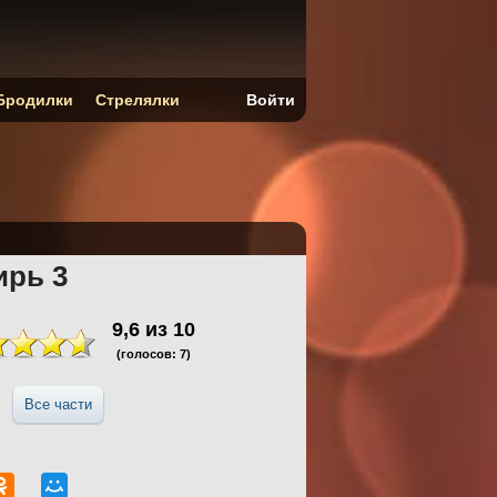
Бродилки
Стрелялки
Войти
ирь 3
9,6
из
10
(голосов:
7
)
Все части