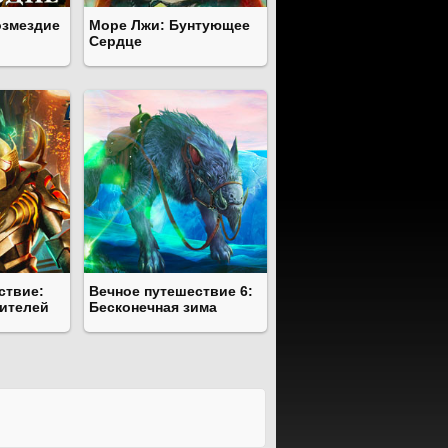
озмездие
Море Лжи: Бунтующее
Сердце
ствие:
Вечное путешествие 6:
ителей
Бесконечная зима