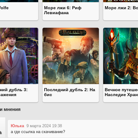
olfe
Море лжи 6: Риф
Море лжи 2: В
Левиафана
ний дубль 3:
Последний дубль 2: На
Вечное путеше
важения
бис
Наследие Хран
и мнения
Юлька
9 марта 2024 19:38
а где ссылка на скачивание?