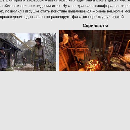
сь Виктория Макферсон – агент ФБР. Что ищет она в столь диком месте?
ь геймерам при прохождении игры. Ну а прекрасная атмосфера, в котор
нк, позволили игрушке стать поистине выдающейся – очень немногие мог
прохождение однозначно не разочарует фанатов первых двух частей.
Скриншоты