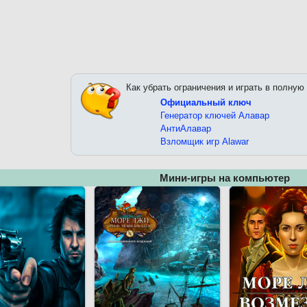
Как убрать ограничения и играть в полную
Официальный ключ
Генератор ключей Алавар
АнтиАлавар
Взломщик игр Alawar
Мини-игры на компьютер