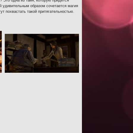
 Это одна из тайн, которую придется
ой удивительным образом сочетается магия
ут похвастать такой притягательностью.