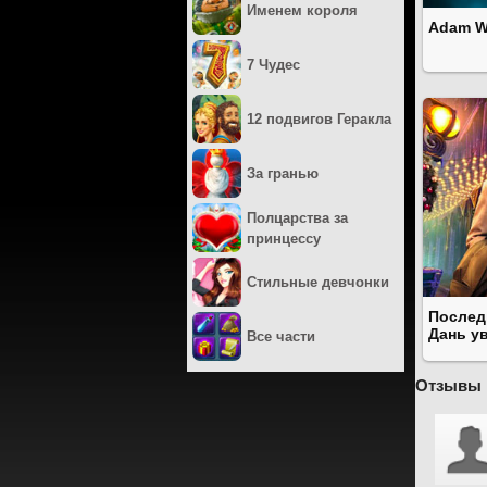
Именем короля
Adam W
7 Чудес
12 подвигов Геракла
За гранью
Полцарства за
принцессу
Стильные девчонки
Послед
Дань у
Все части
Отзывы 