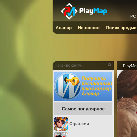
PC
Алавар
Невософт
Поиск предме
PlayMa
Самое популярное
Стратегии