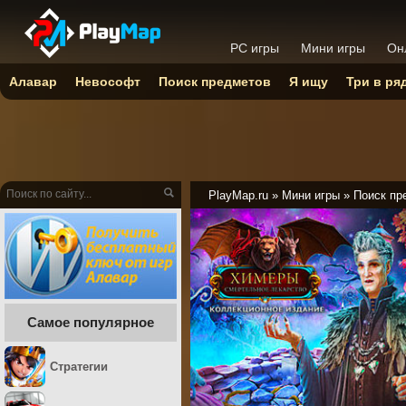
PC игры
Мини игры
Он
Алавар
Невософт
Поиск предметов
Я ищу
Три в ря
PlayMap.ru
»
Мини игры
»
Поиск пр
Самое популярное
Стратегии