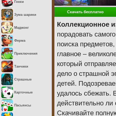
Гонки
Скачать бесплатно
Зума шарики
Коллекционное и
Маджонг
порадовать самого
Ферма
поиска предметов,
главное – великол
Приключения
который отправляе
Танчики
дело о страшной 
Страшные
детей. Подозревае
удалось сбежать. 
Карточные
действительно ли 
Пасьянсы
Скачивайте полну