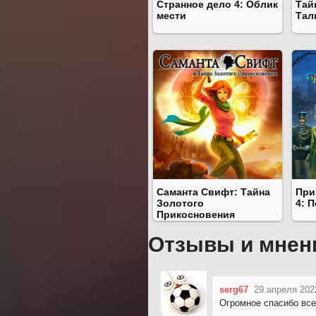
Странное дело 4: Облик
Тай
мести
Тал
Саманта Свифт: Тайна
При
Золотого
4: 
Прикосновения
Отзывы и мнен
serg67
29 апреля 202
Огромное спасибо всем