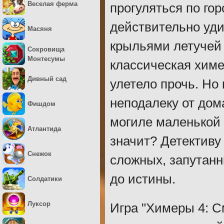
Веселая ферма
прогуляться по го
действительно уди
Масяня
крыльями летучей 
Сокровища
Монтесумы
классическая химе
Дивный сад
улетело прочь. Но 
неподалеку от дом
Фишдом
могиле маленькой 
Атлантида
значит? Детективу
Снежок
сложных, запутанн
до истины.
Солдатики
Луксор
Игра "Химеры 4: С