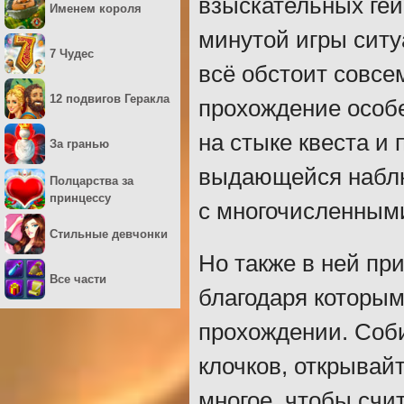
взыскательных ге
Именем короля
минутой игры ситу
7 Чудес
всё обстоит совсем
12 подвигов Геракла
прохождение особе
на стыке квеста и
За гранью
выдающейся наблю
Полцарства за
принцессу
с многочисленным
Стильные девчонки
Но также в ней пр
Все части
благодаря которым
прохождении. Соби
клочков, открывай
многое, чтобы счи