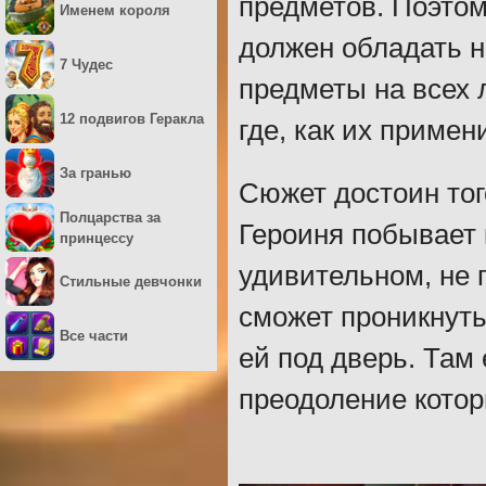
предметов. Поэтом
Именем короля
должен обладать 
7 Чудес
предметы на всех 
12 подвигов Геракла
где, как их примен
За гранью
Сюжет достоин тог
Полцарства за
Героиня побывает 
принцессу
удивительном, не 
Стильные девчонки
сможет проникнуть
Все части
ей под дверь. Там
преодоление котор