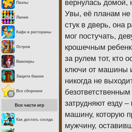
вернулась домой, 
Пазлы
Увы, её планам не
Линии
стук в дверь, она 
Кафе и рестораны
мог постучать, дев
крошечным ребенк
Остров
за рулем тот, кто 
Вампиры
ключи от машины и
Защита башни
никогда не выходит
безответственным 
Все сборники
затрудняют езду – 
Все части игр
машину, которую п
Как достать соседа
мужчину, оставивше