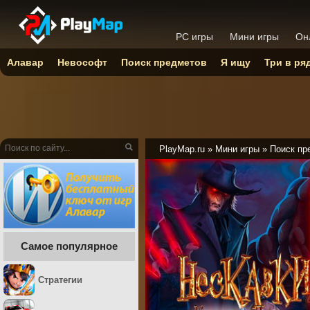
PC игры
Мини игры
Он
Алавар
Невософт
Поиск предметов
Я ищу
Три в ря
PlayMap.ru
»
Мини игры
»
Поиск пр
Самое популярное
Стратегии