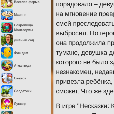
Веселая ферма
порадовало – дев
на мгновение прев
Масяня
смей преследовать
Сокровища
Монтесумы
выбросил. Но геро
Дивный сад
она продолжила пр
тумане, девушка д
Фишдом
которого не было 
Атлантида
незнакомец, недав
Снежок
привезла ребёнка,
сможет. Что же зд
Солдатики
Луксор
В игре "Несказки: