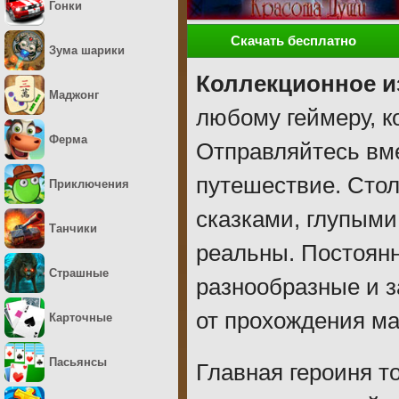
Гонки
Скачать бесплатно
Зума шарики
Коллекционное и
Маджонг
любому геймеру, к
Ферма
Отправляйтесь вме
путешествие. Стол
Приключения
сказками, глупыми
Танчики
реальны. Постоянн
Страшные
разнообразные и 
от прохождения ма
Карточные
Пасьянсы
Главная героиня т