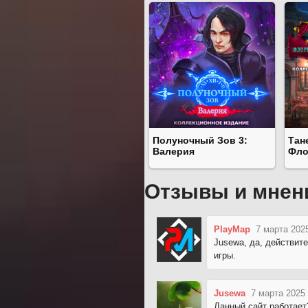
Полуночный Зов 3:
Тан
Валерия
Фло
Отзывы и мнен
PlayMap
7 марта 202
Jusewa, да, действит
игры.
Jusewa
7 марта 2025
Данный сайт работает