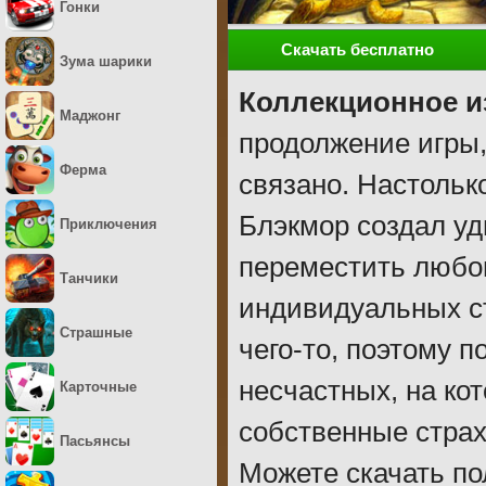
Гонки
Скачать бесплатно
Зума шарики
Коллекционное и
Маджонг
продолжение игры,
Ферма
связано. Настольк
Блэкмор создал у
Приключения
переместить любог
Танчики
индивидуальных с
Страшные
чего-то, поэтому 
несчастных, на ко
Карточные
собственные страх
Пасьянсы
Можете скачать п