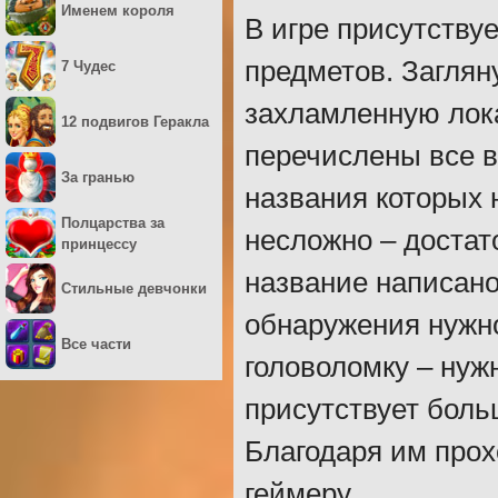
Именем короля
В игре присутству
предметов. Заглян
7 Чудес
захламленную лока
12 подвигов Геракла
перечислены все в
За гранью
названия которых 
Полцарства за
несложно – достат
принцессу
название написано
Стильные девчонки
обнаружения нужн
Все части
головоломку – нуж
присутствует боль
Благодаря им про
геймеру.