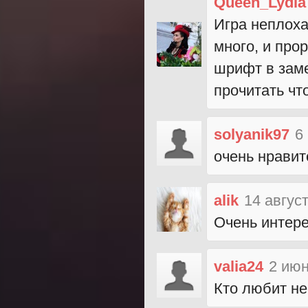
Queen_Lydia
Игра неплоха
много, и про
шрифт в заме
прочитать чт
solyanik97
6
очень нравит
alik
14 авгус
Очень интере
valia24
2 июн
Кто любит не