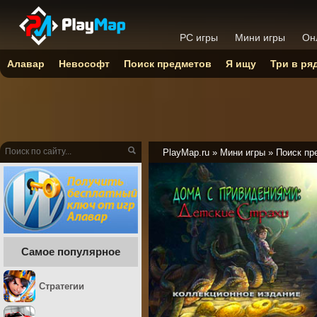
PC игры
Мини игры
Он
Алавар
Невософт
Поиск предметов
Я ищу
Три в ря
PlayMap.ru
»
Мини игры
»
Поиск пр
Самое популярное
Стратегии