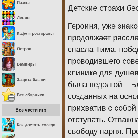
Пазлы
Детские страхи бе
Линии
Героиня, уже знак
Кафе и рестораны
продолжает рассле
спасла Тима, побе
Остров
проводившего сов
Вампиры
клинике для душе
Защита башни
была недолгой – Б
созданных на осн
Все сборники
прихватив с собой
Все части игр
отступать. Отважн
Как достать соседа
свободу парня. Пр