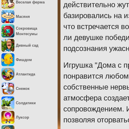
Веселая ферма
действительно жут
базировались на и
Масяня
что встречается во
Сокровища
Монтесумы
ли девушке побед
Дивный сад
подсознания ужас
Фишдом
Игрушка "Дома с п
Атлантида
понравится любому
собственные нерв
Снежок
атмосфера создае
Солдатики
сопровождением. И
Луксор
позволяя оторвать