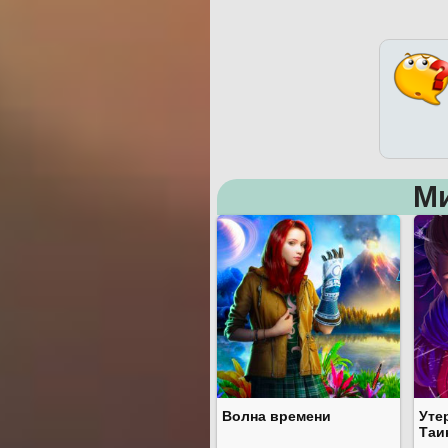
М
Волна времени
Уте
Таи