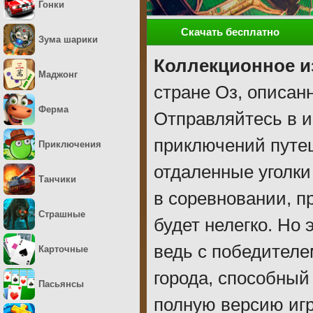
Гонки
Скачать бесплатно
Зума шарики
Коллекционное и
Маджонг
стране Оз, описанн
Ферма
Отправляйтесь в и
приключений путеш
Приключения
отдаленные уголки
Танчики
в соревновании, п
Страшные
будет нелегко. Но
ведь с победителе
Карточные
города, способный
Пасьянсы
полную версию игр