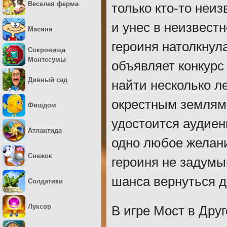
Веселая ферма
только кто-то неи
и унес в неизвест
Масяня
героиня натолкнул
Сокровища
Монтесумы
объявляет конкурс
Дивный сад
найти несколько л
окрестным землям,
Фишдом
удостоится аудиен
Атлантида
одно любое желани
Снежок
героиня не задумы
шанса вернуться д
Солдатики
Луксор
В игре Мост в Друг