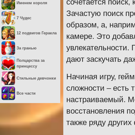
сочетается поиск,
Именем короля
Зачастую поиск п
7 Чудес
образом, а, напри
12 подвигов Геракла
камере. Это добав
увлекательности. 
За гранью
дают заскучать да
Полцарства за
принцессу
Начиная игру, гей
Стильные девчонки
сложности – есть 
Все части
настраиваемый. М
восстановления по
также ряду других