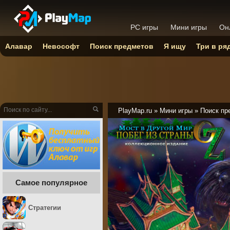
PC игры
Мини игры
Он
Алавар
Невософт
Поиск предметов
Я ищу
Три в ря
PlayMap.ru
»
Мини игры
»
Поиск пр
Самое популярное
Стратегии