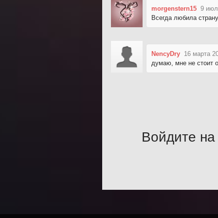
morgenstern15
9 июл
Всегда любила страну
NencyDry
16 марта 2
думаю, мне не стоит о
Войдите на 