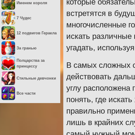
которые обязатель
Именем короля
встретятся в будущ
7 Чудес
многочисленные го
12 подвигов Геракла
искать различные 
угадать, используя
За гранью
Полцарства за
В самых сложных с
принцессу
действовать дальш
Стильные девчонки
углу расположена 
Все части
понять, где искат
правильно примени
лишь в крайних сл
самый нужный моме