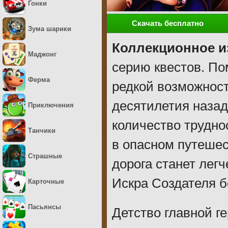
Гонки
Скачать бесплатно
Зума шарики
Коллекционное и
Маджонг
серию квестов. По
Ферма
редкой возможност
десятилетия назад
Приключения
количество трудно
Танчики
в опасном путешес
Страшные
дорога станет лег
Искра Создателя б
Карточные
Пасьянсы
Детство главной г