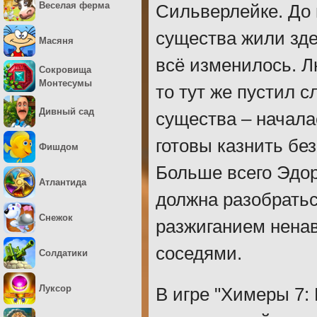
Веселая ферма
Сильверлейке. До 
существа жили зде
Масяня
всё изменилось. Л
Сокровища
Монтесумы
то тут же пустил 
Дивный сад
существа – начала
готовы казнить без
Фишдом
Больше всего Эдор
Атлантида
должна разобраться
Снежок
разжиганием нена
соседями.
Солдатики
Луксор
В игре "Химеры 7: