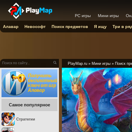
PC игры
Мини игры
Он
Алавар
Невософт
Поиск предметов
Я ищу
Три в ря
PlayMap.ru
»
Мини игры
»
Поиск пр
Самое популярное
Стратегии