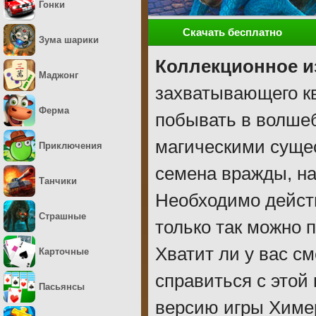
Гонки
Скачать бесплатно
Зума шарики
Коллекционное и
Маджонг
захватывающего к
Ферма
побывать в волше
магическими сущес
Приключения
семена вражды, на
Танчики
Необходимо дейст
Страшные
только так можно 
Хватит ли у вас с
Карточные
справиться с этой
Пасьянсы
версию игры Химер