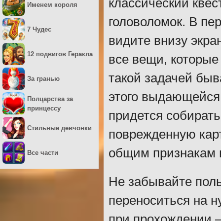
классический квес
Именем короля
головоломок. В пе
7 Чудес
видите внизу экра
12 подвигов Геракла
все вещи, которые
такой задачей быв
За гранью
этого выдающейся
Полцарства за
принцессу
придется собирать
Стильные девчонки
поврежденную карт
общим признакам и
Все части
Не забывайте поль
переноситься на н
при прохождении –