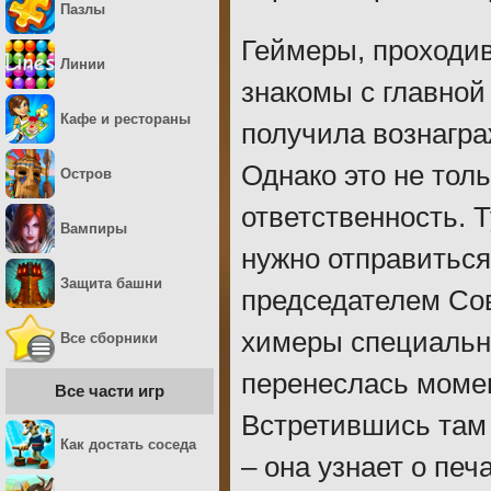
Пазлы
Геймеры, проходи
Линии
знакомы с главной
Кафе и рестораны
получила вознагр
Однако это не толь
Остров
ответственность. 
Вампиры
нужно отправиться
Защита башни
председателем Со
химеры специально
Все сборники
перенеслась момен
Все части игр
Встретившись там
Как достать соседа
– она узнает о пе