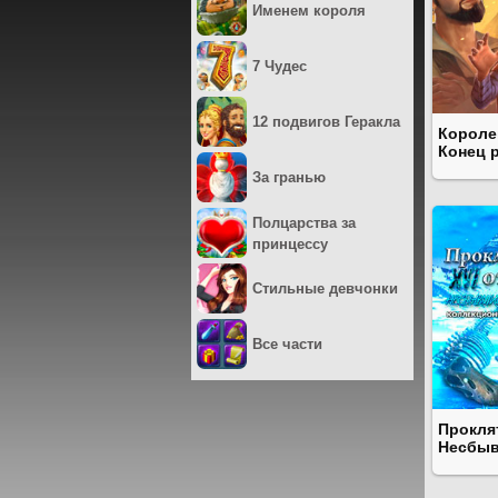
Именем короля
7 Чудес
12 подвигов Геракла
Короле
Конец 
За гранью
Полцарства за
принцессу
Стильные девчонки
Все части
Прокля
Несбыв