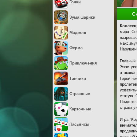
Гонки
С
Зума шарики
Коллекц
мира. Со
Маджонг
назреваю
максимум
Ферма
Нарушенн
Главный 
Приключения
Эрастуса
атакован
Танчики
Герой не
пролетев
ухватить
Страшные
статую. 
Придется
страшную
Карточные
Игра "Ко
Пасьянсы
внимател
продвину
локаций 