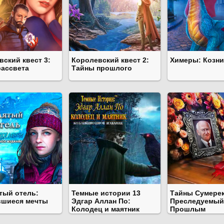
вский квест 3:
Королевский квест 2:
Химеры: Козни
рассвета
Тайны прошлого
тый отель:
Темные истории 13
Тайны Сумерек
шиеся мечты
Эдгар Аллан По:
Преследуемый
Колодец и маятник
Прошлым