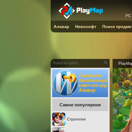
PC
Алавар
Невософт
Поиск предме
PlayMa
Самое популярное
Стратегии