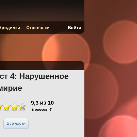
Бродилки
Стрелялки
Войти
ст 4: Нарушенное
мирие
9,3
из
10
(голосов:
6
)
Все части