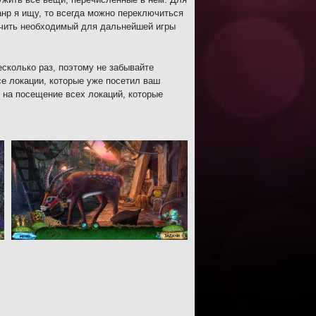
нр я ищу, то всегда можно переключиться
лучить необходимый для дальнейшей игры
есколько раз, поэтому не забывайте
се локации, которые уже посетил ваш
я на посещение всех локаций, которые