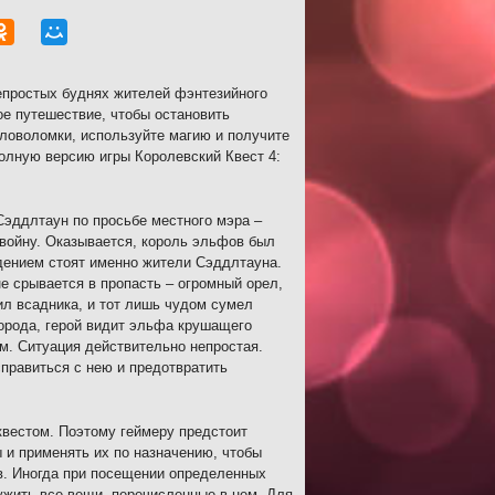
епростых буднях жителей фэнтезийного
ое путешествие, чтобы остановить
оволомки, используйте магию и получите
олную версию игры Королевский Квест 4:
Сэддлтаун по просьбе местного мэра –
 войну. Оказывается, король эльфов был
дением стоят именно жители Сэддлтауна.
не срывается в пропасть – огромный орел,
ил всадника, и тот лишь чудом сумел
города, герой видит эльфа крушащего
м. Ситуация действительно непростая.
правиться с нею и предотвратить
квестом. Поэтому геймеру предстоит
 и применять их по назначению, чтобы
в. Иногда при посещении определенных
ружить все вещи, перечисленные в нем. Для