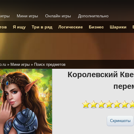
 игры
Мини игры
Онлайн игры
Дополнительно
тов
Я ищу
Три в ряд
Логические
Бизнес
Шарики
p.ru
»
Мини игры
»
Поиск предметов
Королевский Кве
пере
Скриншоты