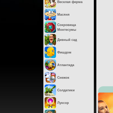
Веселая ферма
Масяня
Сокровища
Монтесумы
Дивный сад
Фишдом
Атлантида
Снежок
Солдатики
Луксор