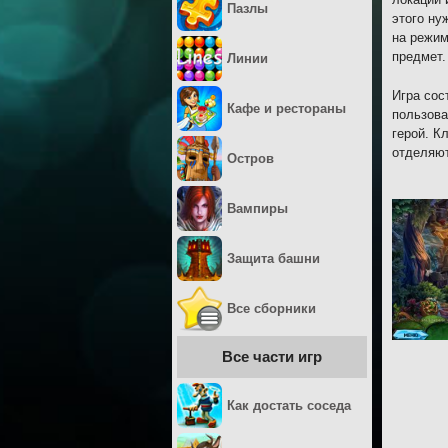
Пазлы
этого ну
на режим
предмет.
Линии
Игра сос
Кафе и рестораны
пользова
герой. К
отделяют
Остров
Вампиры
Защита башни
Все сборники
Все части игр
Как достать соседа