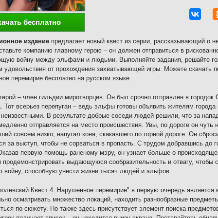
качать бесплатно
ионное издание
предлагает новый квест из серии, рассказывающий о н
ставьте компанию главному герою – он должен отправиться в рискованн
щую войну между эльфами и людьми. Выполняйте задания, решайте гол
 удовольствия от прохождения захватывающей игры. Можете скачать п
ое перемирие бесплатно на русском языке.
герой – член гильдии миротворцев. Он был срочно отправлен в городок 
. Тот всерьез перепуган – ведь эльфы готовы объявить жителям города
 неизвестными. В результате добрые соседи людей решили, что за напа
медленно отправляется на место происшествия. Увы, по дороге он чуть 
ший совсем низко, напугал коня, скакавшего по горной дороге. Он сброс
ся за выступ, чтобы не сорваться в пропасть. С трудом добравшись до 
Оказав первую помощь раненому мэру, он узнает больше о происходяще
 продемонстрировать выдающуюся сообразительность и отвагу, чтобы с
 войну, способную унести жизни тысяч людей и эльфов.
ролевский Квест 4: Нарушенное перемирие" в первую очередь является 
ьно осматривать множество локаций, находить разнообразные предметы
ться по сюжету. Но также здесь присутствует элемент поиска предмето
игрок получает список – он находится внизу экрана. Постарайтесь обна